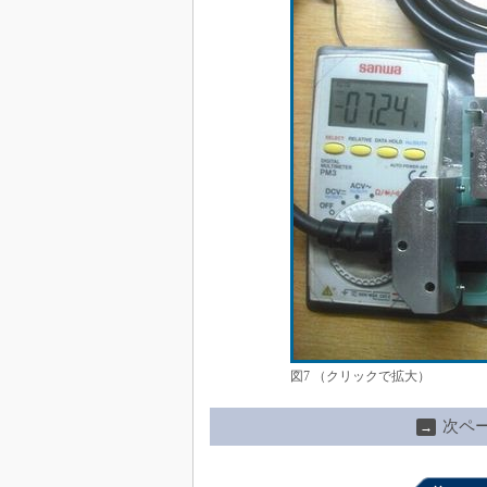
図7 （クリックで拡大）
次ペ
→