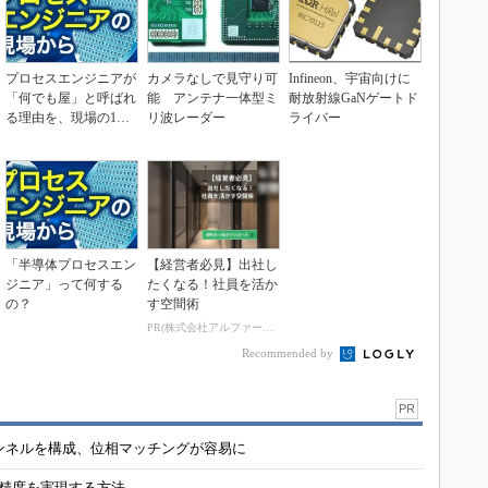
プロセスエンジニアが
カメラなしで見守り可
Infineon、宇宙向けに
「何でも屋」と呼ばれ
能 アンテナ一体型ミ
耐放射線GaNゲートド
る理由を、現場の1日
リ波レーダー
ライバー
から解き明かす
「半導体プロセスエン
【経営者必見】出社し
ジニア」って何する
たくなる！社員を活か
の？
す空間術
PR(株式会社アルファーテクノ)
Recommended by
PR
チャンネルを構成、位相マッチングが容易に
の精度を実現する方法