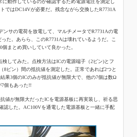
が正常に動作しているのか確認するため電源電圧を測定し
トではDC14Vが必要だ。残念ながら交換したR7731A
デンサの電荷を放電して、マルチメータでR7731Aの電
だった。あらら、このR7731Aは壊れているようだ。こ
を10個まとめ買いしていて良かった。
点検してみた。点検方法はICの電源端子（2ピン)とフ
D（8ピン）間の抵抗値を測定した。正常であれば2つと
結果3個のICのみが抵抗値が無限大で、他の7個は数Ω
7個もあった!!
抗値が無限大だったICを電源基板に再実装し、祈る思
を確認した。AC100Vを通電した電源基板と一緒に手配
。