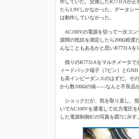
作していた。交換したR7731A
たら1.9Vしかなかった。データシー
は動作していなかった。
AC100Vの電源を切って一次コン
源間の抵抗を測定したら200Ω程度
んなこともあるかと思いR7731A
残りのR7731Aをマルチメータで
ィードバック端子（7ピン）とGN
も高インピーダンスのはずだ。その
から数100Ωの値――なんと不良品が
ショックだが、気を取り直し、抵
いでAC100Vを通電して出力電圧
した電源制御ICの写真を図7に示す