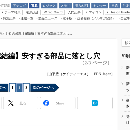
アナログ
電源
ロジック
メモリ
部品材料
センサー
無線
計測
ENTERS
テーマ特集
電源設計
入門記事
マイコン
Wired, Weird
Design Guide
アナログ機能回路
受動部品
特集記事
連載一覧
製品ニュース
電子版
読者登録（メルマガ登録）
全記事
計測機器
Microchip情報
モーター入門
マイコン講座
CEATEC
パワー関連と電源
機構部品
場から
EDN Japan×EE Times Japan統合電
EdgeTech＋
タイミングデバイス
オンデマンドセミナー
Q&Aで学ぶマイコン講座
子版
ディスプレイとドラ
円オシロの修理【完結編】安すぎる部品に落とし...
録
TECHNO-FRONTIER
マイコン入門!! 必携用語集
電子ブックレット
計測とテスト
“徹底”活
組込み/エッジコンピューティング展
信号源とパルス信号
完結編】安すぎる部品に落とし穴
人とくるま展
印刷
/DCコン
Wired, Weird
（2/3 ページ）
AUTOMOTIVE WORLD
新
講座
世
[
山平豊（ケイティーエス）
，
EDN Japan
]
新
ジへ
1
|
2
|
3
次のページへ
ッ
身
見る
Share
座
さ
基礎知識
身
仕
DCとノイ