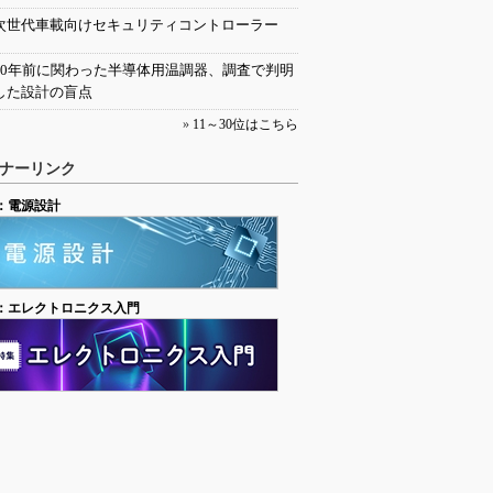
次世代車載向けセキュリティコントローラー
30年前に関わった半導体用温調器、調査で判明
した設計の盲点
»
11～30位はこちら
ナーリンク
：電源設計
：エレクトロニクス入門