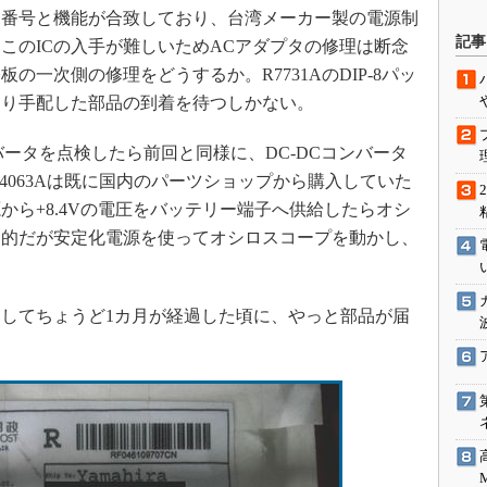
ン番号と機能が合致しており、台湾メーカー製の電源制
駆動入門講
記事
、このICの入手が難しいためACアダプタの修理は断念
の一次側の修理をどうするか。R7731AのDIP-8パッ
あり手配した部品の到着を待つしかない。
活用設計」
ータを点検したら前回と同様に、DC-DCコンバータ
G
MC34063Aは既に国内のパーツショップから購入していた
価試験はど
から+8.4Vの電圧をバッテリー端子へ供給したらオシ
定的だが安定化電源を使ってオシロスコープを動かし、
Thread
Z-Wave
してちょうど1カ月が経過した頃に、やっと部品が届