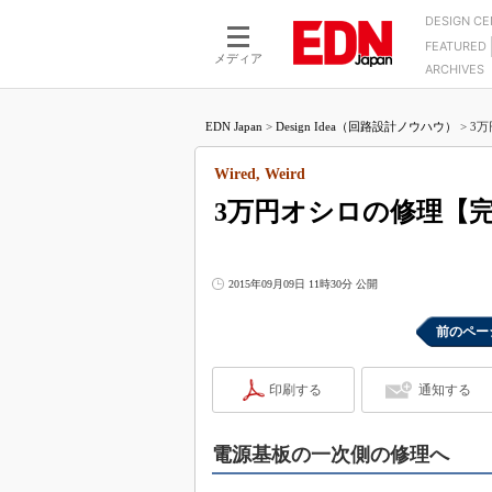
DESIGN C
FEATURED
モーター
LSI
メディア
ARCHIVES
電源設計
マイコン
プロセスエンジニアの現
カーボンニュートラルへの挑戦
FPGA
EDN Japan
>
Design Idea（回路設計ノウハウ）
>
3万
マイクロプロセッサ懐古
IoT×製造業
中堅技術者に贈る電子部品
Wired, Weird
つながるクルマ
用講座
3万円オシロの修理【
エレクトロニクス入門
たった2つの式で始めるDC
バーターの設計
5G（EE Times Japan）
DC-DCコンバーター活用
医療エレ（EE Times Japan）
2015年09月09日 11時30分 公開
Wired, Weird
製品解剖（EE Times Japan）
マイコン講座
前のペー
Q&Aで学ぶマイコン講座
印刷する
通知する
高速シリアル伝送技術講
記録計／データロガーの
電源基板の一次側の修理へ
アナログ設計のきほん／A
ズ編