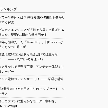
ランキング
パワー半導体とは？ 基礎知識や将来性を分かり
やすく解説
プロセスエンジニアが「何でも屋」と呼ばれる
理由を、現場の1日から解き明かす
20年と短命だった「PowerPC」、旧Freescaleが
粘るもArmに勝てず
電源は電解コン総取っ換えだけでは直らな
い！ ―― パワコンの修理（1）
カメラなしで見守り可能 アンテナ一体型ミリ
波レーダー
アルミ電解コンデンサー（1）―― 原理と構造
第3世代MRDIMM用メモリI/Fチップセット、ル
ネサス
高出力ファンに滑らかなモーター制御を、
Melexisの新IC