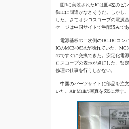
図3に実装されたICは図4左のピ
めざせ高効率！ モーター
座
御ICに間違がなさそうだ。しかし
した。さてオシロスコープの電源基板
Bluetooth mesh入門
ケージは中国サイトで手配済みで
「SPICEの仕組みとその
最新記事一覧
電源基板の二次側のDC-DCコンバ
計測器メーカーから見た5
ICのMC34063Aが壊れていた。
USB Type-Cの登場で評
のですぐに交換できた。安定化電源
う変わる？
ロスコープの表示が点灯した。暫
IoT時代の無線規格を知る【
編】
修理の仕事を行うしかない。
IoT時代の無線規格を知る【
編】
中国のパーツサイトに部品を注文
いた。Air Mailの写真を図5に示す。