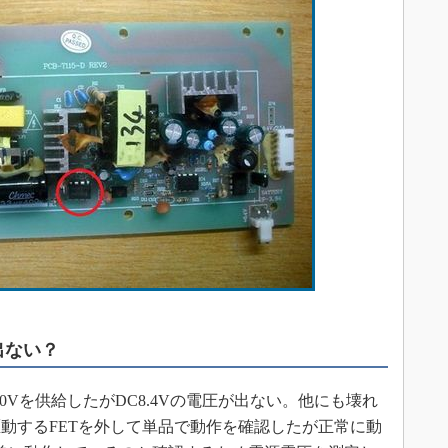
出ない？
00Vを供給したがDC8.4Vの電圧が出ない。他にも壊れ
動するFETを外して単品で動作を確認したが正常に動