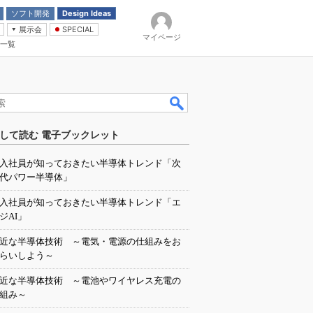
ソフト開発
Design Ideas
展示会
SPECIAL
マイページ
一覧
「電源技術」
イバ
して読む 電子ブックレット
入社員が知っておきたい半導体トレンド「次
代パワー半導体」
入社員が知っておきたい半導体トレンド「エ
ジAI」
近な半導体技術 ～電気・電源の仕組みをお
らいしよう～
近な半導体技術 ～電池やワイヤレス充電の
組み～