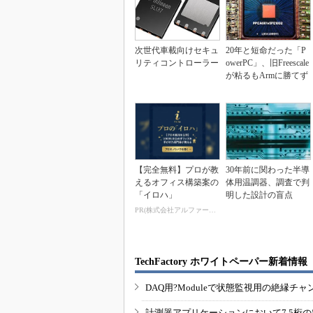
次世代車載向けセキュ
20年と短命だった「P
リティコントローラー
owerPC」、旧Freescale
が粘るもArmに勝てず
【完全無料】プロが教
30年前に関わった半導
えるオフィス構築案の
体用温調器、調査で判
「イロハ」
明した設計の盲点
PR(株式会社アルファーテクノ)
TechFactory ホワイトペーパー新着情報
DAQ用?Moduleで状態監視用の絶縁
計測器アプリケーションにおいて7.5桁