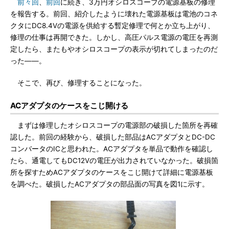
前々回
、
前回
に続き、3万円オシロスコープの電源基板の修理
を報告する。前回、紹介したように壊れた電源基板は電池のコネ
クタにDC8.4Vの電源を供給する暫定修理で何とか立ち上がり、
修理の仕事は再開できた。しかし、高圧パルス電源の電圧を再測
定したら、またもやオシロスコープの表示が切れてしまったのだ
った――。
そこで、再び、修理することになった。
ACアダプタのケースをこじ開ける
まずは修理したオシロスコープの電源部の破損した箇所を再確
認した。前回の経験から、破損した部品はACアダプタとDC-DC
コンバータのICと思われた。ACアダプタを単品で動作を確認し
たら、通電してもDC12Vの電圧が出力されていなかった。破損箇
所を探すためACアダプタのケースをこじ開けて詳細に電源基板
を調べた。破損したACアダプタの部品面の写真を図1に示す。