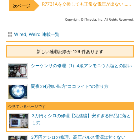
R7731Aを交換しても正常な電圧が出ない……
Copyright © ITmedia, Inc. All Rights Reserved.
Wired, Weird 連載一覧
新しい連載記事が 126 件あります
シーケンサの修理（1）4級アンモニウム塩との闘い
闇夜の心強い味方“ココライト”の作り方
3万円オシロの修理【完結編】安すぎる部品に落と
し穴
3万円オシロの修理、高圧パルス電源は甘くない