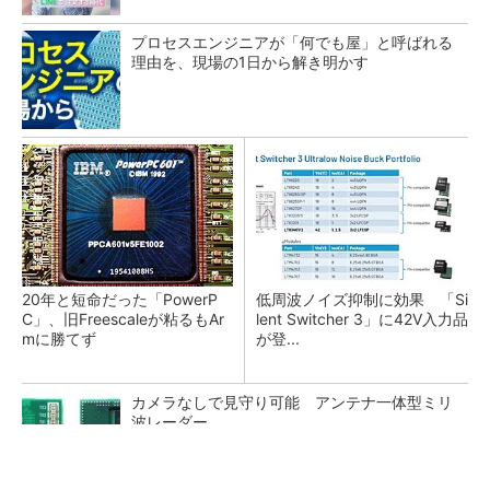
プロセスエンジニアが「何でも屋」と呼ばれる
理由を、現場の1日から解き明かす
20年と短命だった「PowerP
低周波ノイズ抑制に効果 「Si
C」、旧Freescaleが粘るもAr
lent Switcher 3」に42V入力品
mに勝てず
が登...
カメラなしで見守り可能 アンテナ一体型ミリ
波レーダー