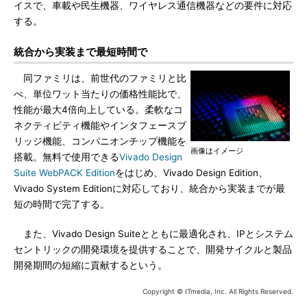
イスで、車載や民生機器、ワイヤレス通信機器などの要件に対応
する。
統合から実装まで最短時間で
同ファミリは、前世代のファミリと比
べ、単位ワット当たりの価格性能比で、
性能が最大4倍向上している。柔軟なコ
ネクティビティ機能やインタフェースブ
リッジ機能、コンパニオンチップ機能を
画像はイメージ
搭載。無料で使用できる
Vivado Design
Suite WebPACK Edition
をはじめ、Vivado Design Edition、
Vivado System Editionに対応しており、統合から実装までが最
短の時間で完了する。
また、Vivado Design Suiteとともに最適化され、IPとシステム
セントリックの開発環境を提供することで、開発サイクルと製品
開発期間の短縮に貢献するという。
Copyright © ITmedia, Inc. All Rights Reserved.