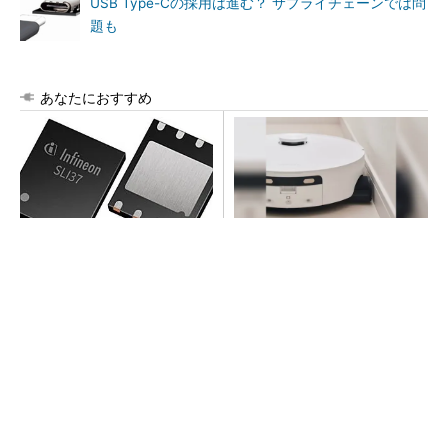
USB Type-Cの採用は進む？ サプライチェーンでは問
題も
あなたにおすすめ
次世代車載向けセキュリティ
いつもきれいなモップで床掃
コントローラー
除。ロボット掃除機の進化が
すごい！
PR(Dreame)
100℃でモップ洗浄、圧倒的な吸引力…今注目
のロボット掃除機
PR(Dreame)