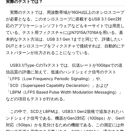
実際のテストでは？
実際のテストでは、周波数帯域が16GHz以上のオシロスコープ
が必要となる。このオシロスコープに搭載するUSB 3.1 Gen2対
応のアプリケーションソフトウェアなどもキーサイトでは用意し
ている。テスト用フィクスチャにはN7015A/7016Aを用いる。基
本的なテスト方法は、USB 3.1 Gen 1までと同じで、評価したい
DUTとオシロスコープをフィクスチャで接続すれば、自動的にテ
ストパターンが出力されることになっている。
USB3.1/Type-CのTxテストでは、伝送レートが10Gbpsでの送
信品質の評価に加えて、低速のハンドシェイク信号のテスト
「LFPS（Low Frequency Periodic Signaling）」や、
「SCD（Superspeed Capability Declaration）」および
「LBPM（LFPS Based Pulse Width Modulation Messaging）」
などの項目もテストが行われる。
この中で、SCDとLBPMは、USB3.1 Gen2規格で追加されたハ
ンドシェイク信号である。機器がGen2対応（10Gbps）か、Gen1
対応（5Gbps）かを見分けるための機能である。この測定には外