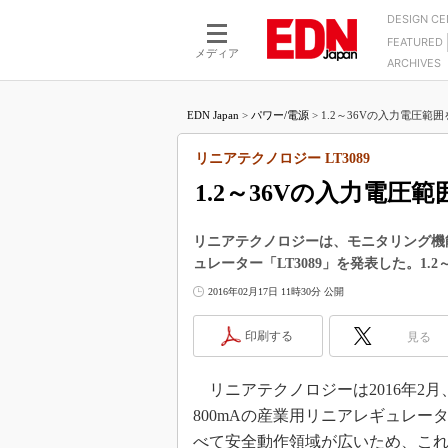
DESIGN C
FEATURED
モーター
LSI
メディア
ARCHIVES
電源設計
マイコン
プロセスエンジニアの現
カーボンニュートラルへの挑戦
FPGA
EDN Japan
>
パワー/電源
>
1.2～36Vの入力電圧範
マイクロプロセッサ懐古
IoT×製造業
中堅技術者に贈る電子部品
リニアテクノロジー LT3089
つながるクルマ
用講座
1.2～36Vの入力電
エレクトロニクス入門
たった2つの式で始めるDC
バーターの設計
5G（EE Times Japan）
DC-DCコンバーター活用
リニアテクノロジーは、モニタリング機
医療エレ（EE Times Japan）
ュレーター「LT3089」を発表した。1
Wired, Weird
製品解剖（EE Times Japan）
2016年02月17日 11時30分 公開
マイコン講座
Q&Aで学ぶマイコン講座
印刷する
見る
高速シリアル伝送技術講
リニアテクノロジーは2016年2
記録計／データロガーの
800mAの産業用リニアレギュレー
アナログ設計のきほん／A
べて安全動作領域が広いため、こ
ズ編