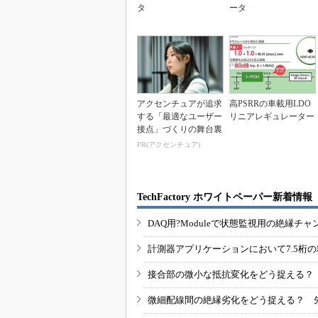
タ
ータ
アクセンチュアが追求
高PSRRの車載用LDO
する「最適なユーザー
リニアレギュレーター
接点」づくりの舞台裏
PR(アクセンチュア)
TechFactory ホワイトペーパー新着情報
DAQ用?Moduleで状態監視用の絶縁
計測器アプリケーションにおいて7.5桁
接合部の微小な抵抗変化をどう捉える？
微細配線間の絶縁劣化をどう捉える？ 