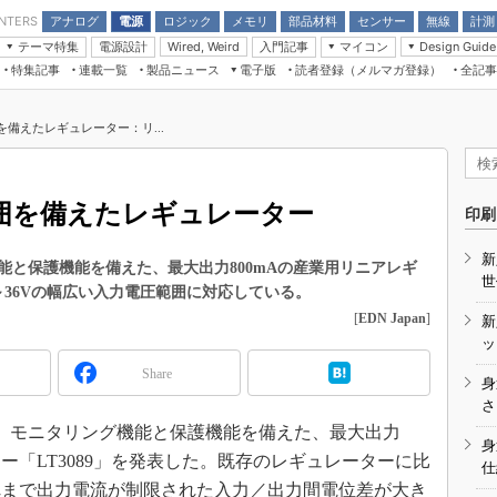
アナログ
電源
ロジック
メモリ
部品材料
センサー
無線
計測
ENTERS
テーマ特集
電源設計
入門記事
マイコン
Wired, Weird
Design Guide
アナログ機能回路
受動部品
特集記事
連載一覧
製品ニュース
電子版
読者登録（メルマガ登録）
全記事
計測機器
Microchip情報
モーター入門
マイコン講座
CEATEC
パワー関連と電源
機構部品
場から
EDN Japan×EE Times Japan統合電
EdgeTech＋
タイミングデバイス
オンデマンドセミナー
Q&Aで学ぶマイコン講座
子版
ディスプレイとドラ
囲を備えたレギュレーター：リ...
録
TECHNO-FRONTIER
マイコン入門!! 必携用語集
電子ブックレット
計測とテスト
“徹底”活
組込み/エッジコンピューティング展
信号源とパルス信号
圧範囲を備えたレギュレーター
人とくるま展
印刷
/DCコン
Wired, Weird
AUTOMOTIVE WORLD
新
講座
能と保護機能を備えた、最大出力800mAの産業用リニアレギ
世
.2～36Vの幅広い入力電圧範囲に対応している。
[
EDN Japan
]
新
ッ
Share
身
座
さ
月、モニタリング機能と保護機能を備えた、最大出力
基礎知識
身
ター「LT3089」を発表した。既存のレギュレーターに比
仕
DCとノイ
れまで出力電流が制限された入力／出力間電位差が大き