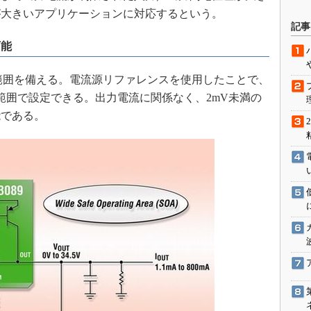
が大きいアプリケーションに対応するという。
駆動入門講
記事
可能
活用設計」
力電圧範囲を備える。電流源リファレンスを使用したことで、
Vの範囲で設定できる。出力電流に関係なく、2mV未満の
G
能である。
価試験はど
Thread
Z-Wave