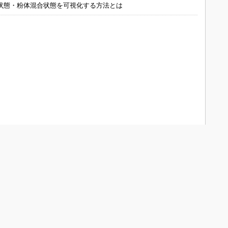
状態・粉体混合状態を可視化する方法とは
DN Japanについて
会員メニュー