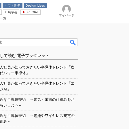
ソフト開発
Design Ideas
展示会
SPECIAL
マイページ
一覧
「電源技術」
イバ
して読む 電子ブックレット
入社員が知っておきたい半導体トレンド「次
代パワー半導体」
入社員が知っておきたい半導体トレンド「エ
ジAI」
近な半導体技術 ～電気・電源の仕組みをお
らいしよう～
近な半導体技術 ～電池やワイヤレス充電の
組み～