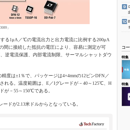
089」
る1μA／℃の電流出力と出力電流に比例する200μA
の間に接続した抵抗の電圧により、容易に測定が可
コー
護、逆電流保護、内部電流制限、サーマルシャットダウ
特集
度は±1％で、パッケージは4×4mmの12ピンDFN／
で提供される。温度範囲は、E／Iグレードが－40～125℃、H
特集
ドが－55～150℃である。
レードが2.13米ドルからとなっている。