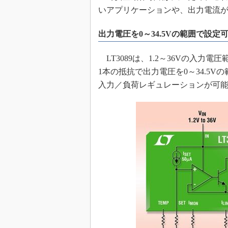
いアプリケーションや、出力電流
めざせ高効率！ モーター
座
出力電圧を0～34.5Vの範囲で設定
Bluetooth mesh入門
「SPICEの仕組みとその
LT3089は、1.2～36Vの入
最新記事一覧
1本の抵抗で出力電圧を0～34.5
計測器メーカーから見た5
入力／負荷レギュレーションが可
USB Type-Cの登場で評
う変わる？
IoT時代の無線規格を知る【
編】
IoT時代の無線規格を知る【
編】