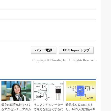
パワー/電源
EDN Japan トップ
Copyright © ITmedia, Inc. All Rights Reserved.
最良の顧客体験をつく
リニアレギュレーター
暗電流を12μAに抑え
るアクセンチュアのカ
で電力を安定化するに
た、140V入力対応400