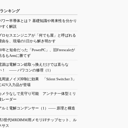
ランキング
パワー半導体とは？ 基礎知識や将来性を分かり
やすく解説
プロセスエンジニアが「何でも屋」と呼ばれる
理由を、現場の1日から解き明かす
20年と短命だった「PowerPC」、旧Freescaleが
粘るもArmに勝てず
電源は電解コン総取っ換えだけでは直らな
い！ ―― パワコンの修理（1）
低周波ノイズ抑制に効果 「Silent Switcher 3」
に42V入力品が登場
カメラなしで見守り可能 アンテナ一体型ミリ
波レーダー
アルミ電解コンデンサー（1）―― 原理と構造
第3世代MRDIMM用メモリI/Fチップセット、ル
ネサス