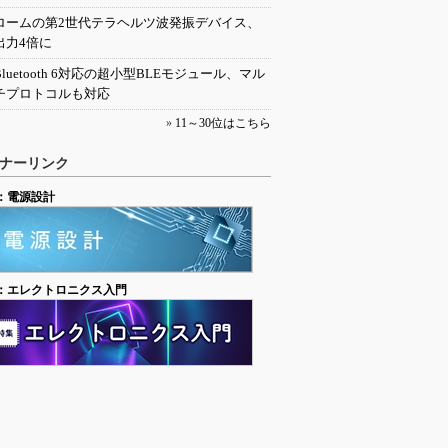
ロームの第2世代テラヘルツ波発振デバイス、
出力4倍に
Bluetooth 6対応の超小型BLEモジュール、マル
チプロトコルも対応
»
11～30位はこちら
ナーリンク
：電源設計
：エレクトロニクス入門