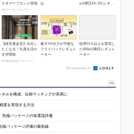
スタマーフロント領域
は
mA降圧DC-DCレギュ
レータ
PR(アクセンチュア)
【経営者必見】出社し
最大5W出力が可能な
効率93％以上を実現し
たくなる！社員を活か
フライバックレギュレ
た600mA降圧レギュレ
す空間術
ーター
ーター
PR(株式会社アルファーテクノ)
Recommended by
PR
チャンネルを構成、位相マッチングが容易に
の精度を実現する方法
 先端パッケージの低電流評価
先端パッケージ評価の最前線