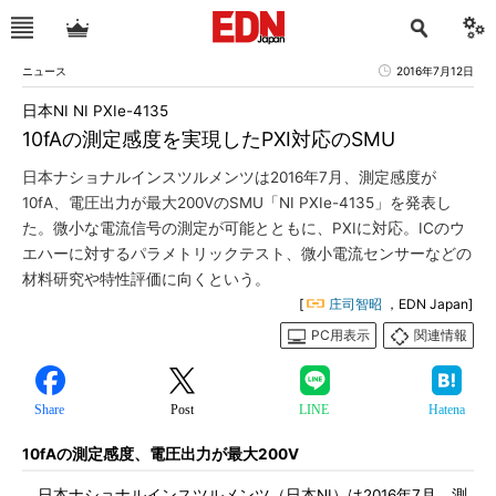
ニュース
2016年7月12日
日本NI NI PXIe-4135
10fAの測定感度を実現したPXI対応のSMU
日本ナショナルインスツルメンツは2016年7月、測定感度が
10fA、電圧出力が最大200VのSMU「NI PXIe-4135」を発表し
た。微小な電流信号の測定が可能とともに、PXIに対応。ICのウ
エハーに対するパラメトリックテスト、微小電流センサーなどの
材料研究や特性評価に向くという。
[
庄司智昭
，EDN Japan]
PC用表示
関連情報
Share
Post
LINE
Hatena
10fAの測定感度、電圧出力が最大200V
日本ナショナルインスツルメンツ（日本NI）は2016年7月、測