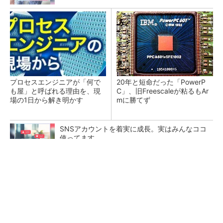
プロセスエンジニアが「何で
20年と短命だった「PowerP
も屋」と呼ばれる理由を、現
C」、旧Freescaleが粘るもAr
場の1日から解き明かす
mに勝てず
SNSアカウントを着実に成長。実はみんなココ
使ってます。
PR(Dreaw合同会社)
低周波ノイズ抑制に効果 「Silent Switcher
3」に42V入力品が登...