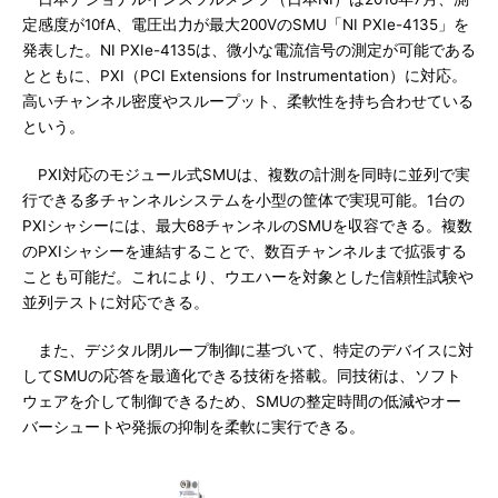
定感度が10fA、電圧出力が最大200VのSMU「NI PXIe-4135」を
発表した。NI PXIe-4135は、微小な電流信号の測定が可能である
とともに、PXI（PCI Extensions for Instrumentation）に対応。
高いチャンネル密度やスループット、柔軟性を持ち合わせている
という。
PXI対応のモジュール式SMUは、複数の計測を同時に並列で実
行できる多チャンネルシステムを小型の筐体で実現可能。1台の
PXIシャシーには、最大68チャンネルのSMUを収容できる。複数
のPXIシャシーを連結することで、数百チャンネルまで拡張する
ことも可能だ。これにより、ウエハーを対象とした信頼性試験や
並列テストに対応できる。
また、デジタル閉ループ制御に基づいて、特定のデバイスに対
してSMUの応答を最適化できる技術を搭載。同技術は、ソフト
ウェアを介して制御できるため、SMUの整定時間の低減やオー
バーシュートや発振の抑制を柔軟に実行できる。