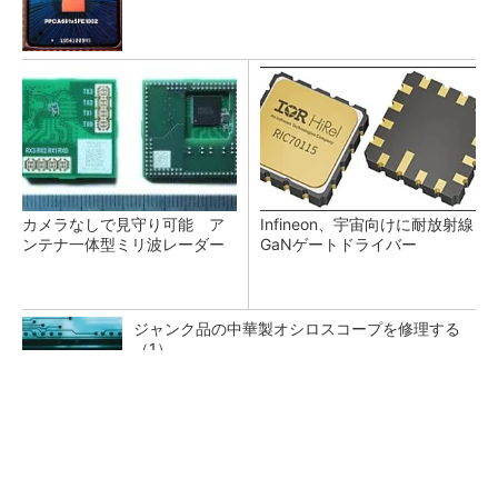
カメラなしで見守り可能 ア
Infineon、宇宙向けに耐放射線
ンテナ一体型ミリ波レーダー
GaNゲートドライバー
ジャンク品の中華製オシロスコープを修理する
（1）
低周波ノイズ抑制に効果 「Silent Switcher
3」に42V入力品が登...