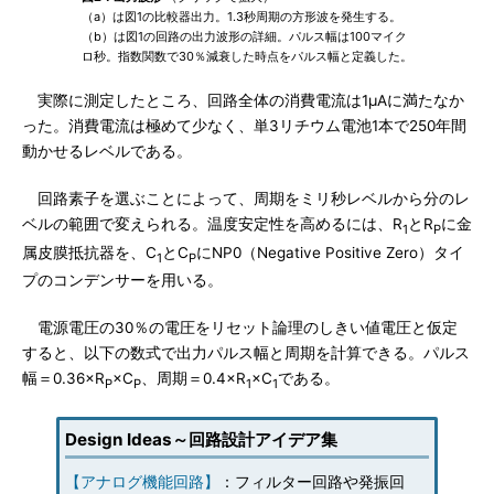
（a）は図1の比較器出力。1.3秒周期の方形波を発生する。
（b）は図1の回路の出力波形の詳細。パルス幅は100マイク
ロ秒。指数関数で30％減衰した時点をパルス幅と定義した。
実際に測定したところ、回路全体の消費電流は1μAに満たなか
った。消費電流は極めて少なく、単3リチウム電池1本で250年間
動かせるレベルである。
回路素子を選ぶことによって、周期をミリ秒レベルから分のレ
ベルの範囲で変えられる。温度安定性を高めるには、R
とR
に金
1
P
属皮膜抵抗器を、C
とC
にNP0（Negative Positive Zero）タイ
1
P
プのコンデンサーを用いる。
電源電圧の30％の電圧をリセット論理のしきい値電圧と仮定
すると、以下の数式で出力パルス幅と周期を計算できる。パルス
幅＝0.36×R
×C
、周期＝0.4×R
×C
である。
P
P
1
1
Design Ideas～回路設計アイデア集
【アナログ機能回路】
：フィルター回路や発振回