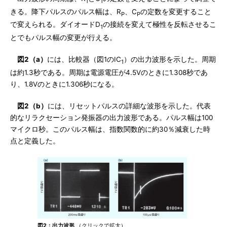
1
1
きる。降下パルスのパルス幅は、R
、C
の定数を変更すること
P
P
で変えられる。ダイオードD
の接続を変えて極性を反転させるこ
1
とでもパルス幅の変更が行える。
図2（a）
には、比較器（図1のIC
）の出力波形を示した。周期
1
は約1.3秒である。周期は電源電圧が4.5Vのときに1.308秒であ
り、1.8Vのときに1.306秒になる。
図2（b）
には、リセットパルスの詳細な波形を示した。代表
的なリラクセーション発振器の出力波形である。パルス幅は100
マイクロ秒。このパルス幅は、指数関数的に約30％減衰した時
点と定義した。
図2：出力波形
（クリックで拡大）