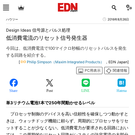
ハウツー
2016年8月26日
Design Ideas 信号源とパルス処理
低消費電流のリセット信号発生器
今回は、低消費電流で100マイクロ秒幅のリセットパルスを発生
する回路を紹介する。
[
Philip Simpson（Maxim Integrated Products）
，EDN Japan]
PC用表示
関連情報
Share
Post
LINE
Hatena
単3リチウム電池1本で250年間動かせるレベル
プロセッサ制御のデバイスを高い信頼性を確保しつつ動かすと
きは、ウォッチドッグ機能に頼らず、周期的にプロセッサをリセ
ットすることが少なくない。低消費電力が要求される回路におい
ては、この周期的なリセット回路がシステムの許容電流の大部分