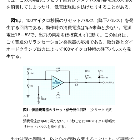
を消費してしまったり、低電圧駆動を妨げたりすることがある。
図1
は、100マイクロ秒幅のリセットパルス（降下パルス）を発
生する回路である。動作時の消費電流は1μA未満と少ない。電源
電圧1.8～5Vで、出力の周期をほぼ変えずに動く。この回路は、
ごく普通のリラクセーション発振器の応用である。微分器とダイ
オードクランプ出力によって100マイクロ秒幅の降下パルスを発
生する。
図1：低消費電流のリセット信号発生回路
（クリックで拡
大）
消費電流は1μAに満たない。1.3秒ごとに100マイクロ秒幅の
リセットパルスを発生する。
出力波形の周期は、R
とC
の定数を変えることによって調整で