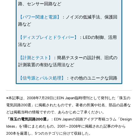
路、センサー回路など
【パワー関連と電源】
：ノイズの低減手法、保護回
路など
【ディスプレイとドライバー】
：LEDの制御、活用
法など
【計測とテスト】
：簡易テスターの設計例、旧式の
計測装置の有効な活用法など
【信号源とパルス処理】
：その他のユニークな回路
※本記事は、2008年7月29日にEDN Japan臨時増刊として発刊した「珠玉の
電気回路200選」に掲載されたものです。著者の所属や社名、部品の品番な
どは掲載当時の情報ですので、あらかじめご了承ください。
「珠玉の電気回路200選」
：EDN Japanの回路アイデア寄稿コラム「Design
Ideas」を1冊にまとめたもの。2001～2008年に掲載された記事の中から
200本を厳選し、5つのカテゴリに分けて収録した。