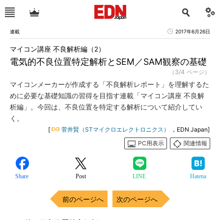
連載
2017年6月26日
マイコン講座 不良解析編（2）
電気的不良位置特定解析とSEM／SAM観察の基礎
（3/4 ページ）
マイコンメーカーが作成する「不良解析レポート」を理解するた
めに必要な基礎知識の習得を目指す連載「マイコン講座 不良解
析編」。今回は、不良位置を特定する解析について紹介してい
く。
[
菅井賢（STマイクロエレクトロニクス）
，EDN Japan]
PC用表示
関連情報
Share
Post
LINE
Hatena
前のページへ
次のページへ