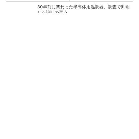
30年前に関わった半導体用温調器、調査で判明
した設計の盲点
「半導体プロセスエンジニア」って何するの？
タップ式高入力コンバーター（1）基本回路と
その動作