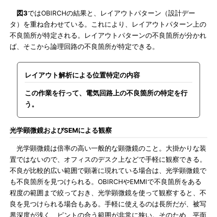
図3
ではOBIRCHの結果と、レイアウトパターン（設計デー
タ）を重ね合わせている。これにより、レイアウトパターン上の
不良箇所が特定される。レイアウトパターンの不良箇所が分かれ
ば、そこから論理回路の不良箇所が特定できる。
レイアウト解析による位置特定の内容
この作業を行って、電気回路上の不良箇所の特定を行
う。
光学顕微鏡およびSEMによる観察
光学顕微鏡は倍率の高い一般的な顕微鏡のこと。大掛かりな装
置ではないので、オフィスのデスク上などで手軽に観察できる。
不良が比較的広い範囲で顕著に現れている場合は、光学顕微鏡で
も不良箇所を見つけられる。OBIRCHやEMMIで不良箇所をある
程度の範囲まで絞っておき、光学顕微鏡を使って観察すると、不
良を見つけられる場合もある。手軽に使えるのは長所だが、被写
界深度が浅く、ピントの合う範囲が非常に狭い。そのため、平面