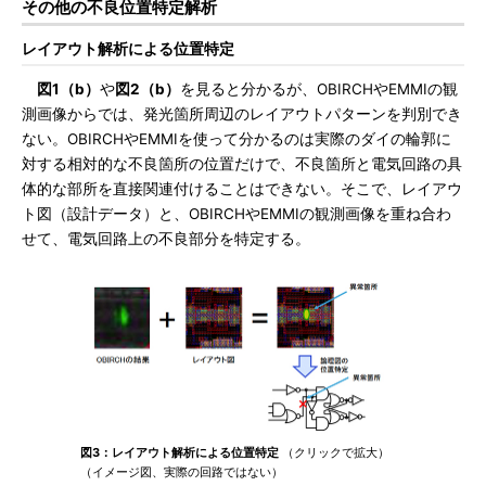
その他の不良位置特定解析
レイアウト解析による位置特定
図1（b）
や
図2（b）
を見ると分かるが、OBIRCHやEMMIの観
測画像からでは、発光箇所周辺のレイアウトパターンを判別でき
ない。OBIRCHやEMMIを使って分かるのは実際のダイの輪郭に
対する相対的な不良箇所の位置だけで、不良箇所と電気回路の具
体的な部所を直接関連付けることはできない。そこで、レイアウ
ト図（設計データ）と、OBIRCHやEMMIの観測画像を重ね合わ
せて、電気回路上の不良部分を特定する。
図3：レイアウト解析による位置特定
（クリックで拡大）
（イメージ図、実際の回路ではない）