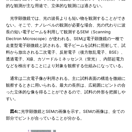
的な観測が主な用途で、立体的な観測には適さない。
光学顕微鏡では、光の波長よりも短い物を観測することができ
ない。そこで、ナノレベルの観測が必要な場合、光の代わりに波
長の短い電子ビームを利用して観測するSEM（Scanning
Electron Microscope）が使われる。SEMは電子顕微鏡の一種で
走査型電子顕微鏡と訳される。電子ビームを試料に照射して、試
料から放出される二次電子、反射電子（後方散乱電子、BSE）、
透過電子、X線、カソードルミネッセンス（蛍光）、内部起電力
などを検出することにより対象を観察する仕組みになっている。
通常は二次電子像が利用される。主に試料表面の構造を微細に
観察するときに用いられる。最大の長所は、広範囲にピントの合
った立体的な像を得ることができるので、試料の外形を把握しや
すい。
図4
に光学顕微鏡とSEMの画像を示す。SEMの画像は、全ての
部分でピントが合っていることが分かる。