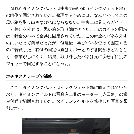
切れたタイミングベルトは中央の黒い箱（インクジェット部）
の内側で固定されていた。修理するためには、なんとかしてこの
黒い箱を取り出さなければならなない。中央上に見えるガイド
（丸棒）を外せば、黒い箱を取り除けそうだ。このガイドの両端
は、針金のバネで金具に固定されていた。この針金のバネを外す
のはいたって簡単だったが、修理後、再びバネを使って固定する
のに苦戦した。右側の固定位置はカバーとのすき間がほどんとな
く、作業がしにくく、結局、取り外したバネは元に戻せずに別の
ワイヤーで固定することになった。
ホチキスとテープで補修
さて、タイミングベルトはインクジェット部に固定されていた
おり、タイミングベルトは写真左上側のモーター（赤四角）の歯
車付近で切断されていた。タイミングベルトを修復した写真を
図
2
に示す。