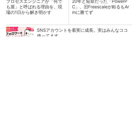
プロセスエンジニアが「何で
20年と短命だった「PowerP
も屋」と呼ばれる理由を、現
C」、旧Freescaleが粘るもAr
場の1日から解き明かす
mに勝てず
SNSアカウントを着実に成長。実はみんなココ
使ってます。
PR(Dreaw合同会社)
低周波ノイズ抑制に効果 「Silent Switcher
3」に42V入力品が登...
カメラなしで見守り可能 アンテナ一体型ミリ
波レーダー