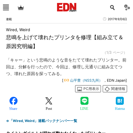
連載
2017年9月6日
Wired, Weird
悲鳴を上げて壊れたプリンタを修理【組み立て＆
原因究明編】
（1/3 ページ）
「キャー」という悲鳴のような音をたてて壊れたプリンター。前
回は、分解を行ったので、今回は、修理し元通りに組み立てつ
つ、壊れた原因を探ってみる。
[
山平豊（NSS九州）
，EDN Japan]
PC用表示
関連情報
Share
Post
LINE
Hatena
⇒「Wired, Weird」連載バックナンバー一覧