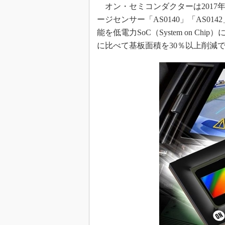
オン・セミコンダクターは2017年
めざせ高効率！ モーター
ージセンサー「AS0140」「AS0
座
能を低電力SoC（System on 
Bluetooth mesh入門
に比べて基板面積を30％以上削減
「SPICEの仕組みとその
最新記事一覧
計測器メーカーから見た5
USB Type-Cの登場で評
う変わる？
IoT時代の無線規格を知る【
編】
IoT時代の無線規格を知る【
編】