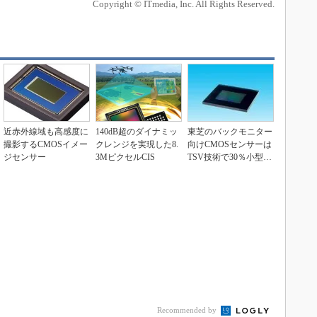
Copyright © ITmedia, Inc. All Rights Reserved.
近赤外線域も高感度に
140dB超のダイナミッ
東芝のバックモニター
撮影するCMOSイメー
クレンジを実現した8.
向けCMOSセンサーは
ジセンサー
3MピクセルCIS
TSV技術で30％小型
化、HDR機能も...
Recommended by