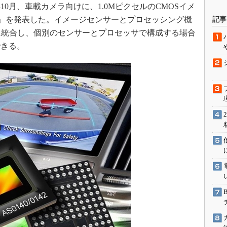
10月、車載カメラ向けに、1.0MピクセルのCMOSイメ
駆動入門講
142」を発表した。イメージセンサーとプロセッシング機
記事
Chip）に統合し、個別のセンサーとプロセッサで構成する場合
できる。
活用設計」
G
価試験はど
Thread
Z-Wave