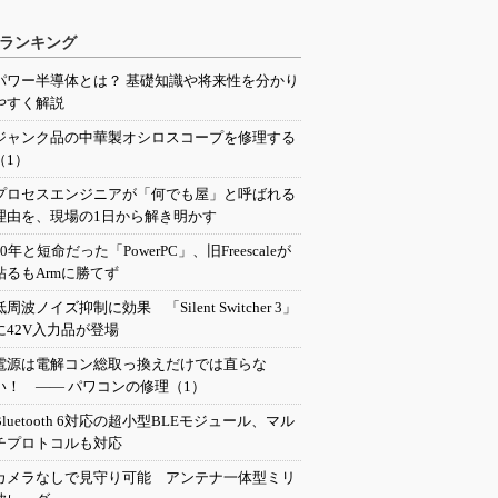
ランキング
パワー半導体とは？ 基礎知識や将来性を分かり
やすく解説
ジャンク品の中華製オシロスコープを修理する
（1）
プロセスエンジニアが「何でも屋」と呼ばれる
理由を、現場の1日から解き明かす
20年と短命だった「PowerPC」、旧Freescaleが
粘るもArmに勝てず
低周波ノイズ抑制に効果 「Silent Switcher 3」
に42V入力品が登場
電源は電解コン総取っ換えだけでは直らな
い！ ―― パワコンの修理（1）
Bluetooth 6対応の超小型BLEモジュール、マル
チプロトコルも対応
カメラなしで見守り可能 アンテナ一体型ミリ