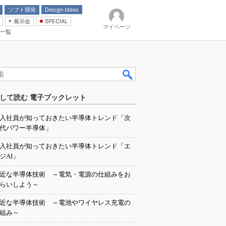
ソフト開発
Design Ideas
展示会
SPECIAL
マイページ
一覧
「電源技術」
イバ
して読む 電子ブックレット
入社員が知っておきたい半導体トレンド「次
代パワー半導体」
入社員が知っておきたい半導体トレンド「エ
ジAI」
近な半導体技術 ～電気・電源の仕組みをお
らいしよう～
近な半導体技術 ～電池やワイヤレス充電の
組み～