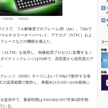
S0140」「AS0142」
スで、フル解像度で45フレーム/秒（fps）、720pで
正やマルチカラーオーバーレイ、アナログ（NTSC）およ
タフェースなどの機能を備えた。
コー
特集
ALTM）を使用し、画像処理プロセスに影響するノ
ダイナミックレンジは93dBで、高照度から低照度のア
る。
特集
ンジ（HDR）モードにおいて30fpsで動作する場
5℃の温度範囲で動作し、車載向けのAEC-Q100規格に
供中で、量産時期はAS0140が2017年第4四半期、
している。