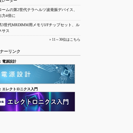
波レーダー
ロームの第2世代テラヘルツ波発振デバイス、
出力4倍に
第3世代MRDIMM用メモリI/Fチップセット、ル
ネサス
»
11～30位はこちら
ナーリンク
：電源設計
：エレクトロニクス入門