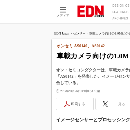
DESIGN C
FEATURED
モーター
LSI
メディア
ARCHIVES
電源設計
マイコン
プロセスエンジニアの現
カーボンニュートラルへの挑戦
FPGA
EDN Japan
>
センサー
>
車載カメラ向けの1.0Mピクセ
マイクロプロセッサ懐古
IoT×製造業
中堅技術者に贈る電子部品
オンセミ AS0140、AS0142
つながるクルマ
用講座
車載カメラ向けの1.0
エレクトロニクス入門
たった2つの式で始めるDC
バーターの設計
5G（EE Times Japan）
DC-DCコンバーター活用
オン・セミコンダクターは、車載カメラ向け
医療エレ（EE Times Japan）
「AS0142」を発表した。イメージセンサー
Wired, Weird
製品解剖（EE Times Japan）
合している。
マイコン講座
2017年10月26日 09時00分 公開
Q&Aで学ぶマイコン講座
印刷する
見る
高速シリアル伝送技術講
記録計／データロガーの
イメージセンサーとプロセッシン
アナログ設計のきほん／A
ズ編