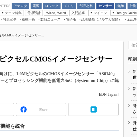
アナログ
電源
ロジック
メモリ
部品材料
センサー
無線
計測
ENTERS
テーマ特集
電源設計
入門記事
マイコン
Wired, Weird
Design Guide
アナログ機能回路
受動部品
特集記事
連載一覧
製品ニュース
電子版
読者登録（メルマガ登録）
全記事
計測機器
Microchip情報
モーター入門
マイコン講座
CEATEC
パワー関連と電源
機構部品
場から
EDN Japan×EE Times Japan統合電
EdgeTech＋
タイミングデバイス
オンデマンドセミナー
Q&Aで学ぶマイコン講座
子版
ディスプレイとドラ
ルCMOSイメージセンサー...
録
TECHNO-FRONTIER
マイコン入門!! 必携用語集
電子ブックレット
計測とテスト
“徹底”活
組込み/エッジコンピューティング展
信号源とパルス信号
MピクセルCMOSイメージセンサー
人とくるま展
印刷
/DCコン
Wired, Weird
AUTOMOTIVE WORLD
新
講座
に、1.0MピクセルのCMOSイメージセンサー「AS0140」
世
とプロセッシング機能を低電力SoC（System on Chip）に統
新
[
EDN Japan
]
ッ
身
Share
座
さ
基礎知識
身
グ機能を統合
仕
DCとノイ