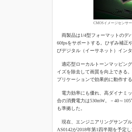
CMOSイメージセンサー「A
両製品は1/4型フォーマットのデバイ
60fpsをサポートする。ひずみ補
びデジタル（イーサネット）イン
適応型ローカルトーンマッピング（
イズを除去して画質を向上できる。
プリケーションで効果的に動作す
電力効率にも優れ、高ダイナミックレ
合の消費電力は530mW。－40～10
も準拠した。
現在、エンジニアリングサンプルを提
AS0142が2018年第1四半期を予定