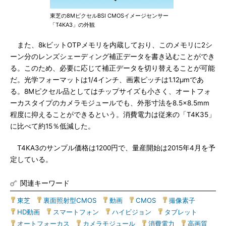
東芝の8MピクセルBSI CMOSイメージセンサー
「T4KA3」の外観
また、8kビットOTPメモリを内蔵しており、このメモリに2シ
ーン分のレンズシェーディング補正データを書き込むことができ
る。このため、必要に応じて補正データを切り替えることが可能
だ。光学フォーマットは1/4インチ、画素ピッチは1.12μmであ
る。8Mピクセル品としてはチップサイズも小さく、オートフォ
ーカスタイプのカメラモジュールでも、外形寸法を8.5×8.5mm
程度に抑えることができるという。消費電力は従来の「T4K35」
に比べて約15％低減した。
T4KA3のサンプル価格は1200円で、量産開始は2015年4月を予
定している。
関連キーワード
東芝
|
裏面照射型CMOS
|
動画
|
CMOS
|
撮像素子
|
HD動画
|
スマートフォン
|
ハイビジョン
|
タブレット
|
オートフォーカス
|
カメラモジュール
|
消費電力
|
高画質