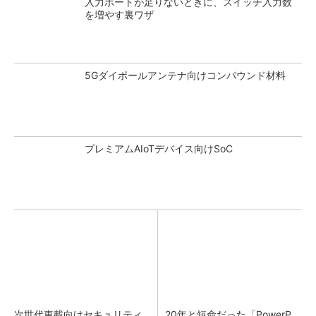
入力ポートが足りないときに、スイッチ入力数
を増やす裏ワザ
5Gダイポールアンテナ向けコンパウンド材料
プレミアムAIoTデバイス向けSoC
次世代車載向けセキュリティ
20年と短命だった「PowerP