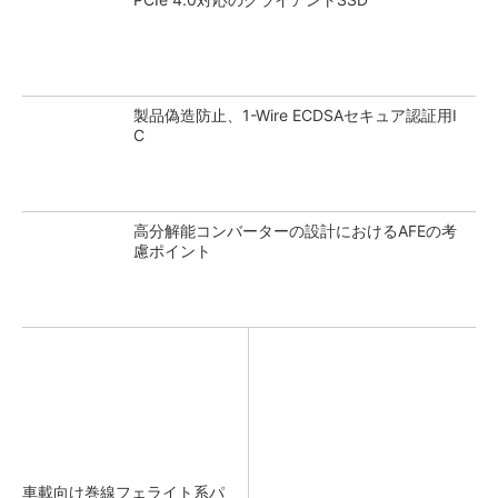
製品偽造防止、1-Wire ECDSAセキュア認証用I
C
高分解能コンバーターの設計におけるAFEの考
慮ポイント
車載向け巻線フェライト系パ