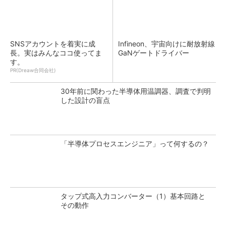
SNSアカウントを着実に成
Infineon、宇宙向けに耐放射線
長。実はみんなココ使ってま
GaNゲートドライバー
す。
PR(Dreaw合同会社)
30年前に関わった半導体用温調器、調査で判明
した設計の盲点
「半導体プロセスエンジニア」って何するの？
タップ式高入力コンバーター（1）基本回路と
その動作