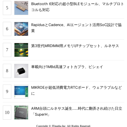
Bluetooth 6対応の超小型BLEモジュール、マルチプロト
コルも対応
RapidusとCadence、AIエージェント活用SoC設計で協
業
第3世代MRDIMM用メモリI/Fチップセット、ルネサス
車載向け1MBd高速フォトカプラ、ビシェイ
MIKROEが超低消費電力RTCボード、ウェアラブルなど
に
ARM台頭にルネサス誕生……時代に翻弄され続けた日立
「SuperH」
Copyright © ITmedia Inc. All Rights Reserved.