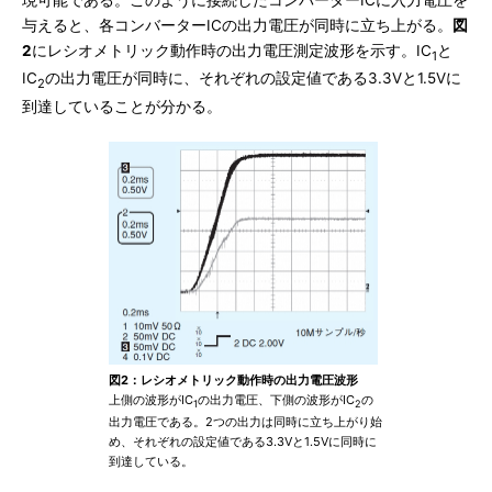
与えると、各コンバーターICの出力電圧が同時に立ち上がる。
図
2
にレシオメトリック動作時の出力電圧測定波形を示す。IC
と
1
IC
の出力電圧が同時に、それぞれの設定値である3.3Vと1.5Vに
2
到達していることが分かる。
図2：レシオメトリック動作時の出力電圧波形
上側の波形がIC
の出力電圧、下側の波形がIC
の
1
2
出力電圧である。2つの出力は同時に立ち上がり始
め、それぞれの設定値である3.3Vと1.5Vに同時に
到達している。