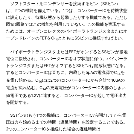
ソフトスタート用コンデンサーを接続するピン（SSピン）
は、2つの機能を備えている。1つは、コンバーターICを待機状態
に設定したり、待機状態から起動したりする機能である。ただし
図1の回路ではこの機能を利用していない。この機能を実現する
ためには、オープンコレクタのバイポーラトランジスタまたはオ
ープンドレインのFETをC
とともにSSピンに接続すればよい。
14
バイポーラトランジスタまたはFETがオンするとSSピンが接地
電位に接続され、コンバーターICをオフ状態に保つ。バイポーラ
トランジスタまたはFETがオフするとSSピンは開放状態になる。
するとコンバーターICは直ちに、内蔵した5μAの電流源でC
を
14
充電し始める。C
には2つのコンバーターICから合計で10μAの
14
電流が流れ込む。C
の充電電圧がコンバーターIC内部のしきい
14
値電圧である1.2Vに達すると、コンバーターICが起して電圧出力
を開始する。
SSピンのもう1つの機能は、コンバーターICが起動してから電
圧出力を始めるまでの時間（遅延時間）を設定することである。
2つのコンバーターICを接続した場合の遅延時間は