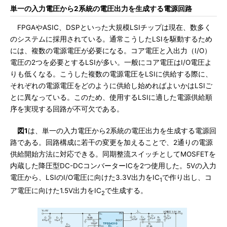
単一の入力電圧から2系統の電圧出力を生成する電源回路
FPGAやASIC、DSPといった大規模LSIチップは現在、数多く
のシステムに採用されている。通常こうしたLSIを駆動するため
には、複数の電源電圧が必要になる。コア電圧と入出力（I/O）
電圧の2つを必要とするLSIが多い。一般にコア電圧はI/O電圧よ
りも低くなる。こうした複数の電源電圧をLSIに供給する際に、
それぞれの電源電圧をどのように供給し始めればよいかはLSIご
とに異なっている。このため、使用するLSIに適した電源供給順
序を実現する回路が不可欠である。
図1
は、単一の入力電圧から2系統の電圧出力を生成する電源回
路である。回路構成に若干の変更を加えることで、2通りの電源
供給開始方法に対応できる。同期整流スイッチとしてMOSFETを
内蔵した降圧型DC-DCコンバーターICを2つ使用した。5Vの入力
電圧から、LSIのI/O電圧に向けた3.3V出力をIC
で作り出し、コ
1
ア電圧に向けた1.5V出力をIC
で生成する。
2