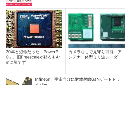
20年と短命だった「PowerP
カメラなしで見守り可能 ア
C」、旧Freescaleが粘るもAr
ンテナ一体型ミリ波レーダー
mに勝てず
Infineon、宇宙向けに耐放射線GaNゲートドラ
イバー
部屋を一瞬で没入空間にするガジェット
PR(デノン)