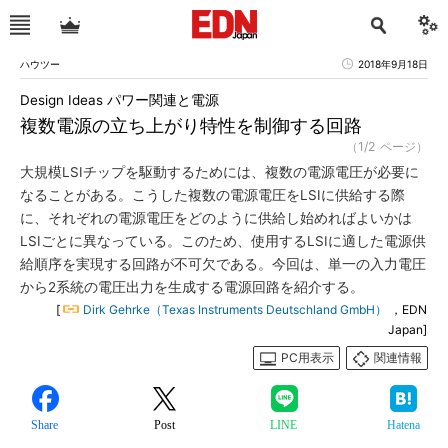
ハウツー
2018年9月18日
Design Ideas パワー関連と電源
複数電源の立ち上がり特性を制御する回路
（1/2 ページ）
大規模LSIチップを駆動するためには、複数の電源電圧が必要に
なることがある。こうした複数の電源電圧をLSIに供給する際
に、それぞれの電源電圧をどのように供給し始めればよいかは
LSIごとに異なっている。このため、使用するLSIに適した電源供
給順序を実現する回路が不可欠である。今回は、単一の入力電圧
から2系統の電圧出力を生成する電源回路を紹介する。
[
Dirk Gehrke（Texas Instruments Deutschland GmbH）
，EDN
Japan]
PC用表示
関連情報
Share
Post
LINE
Hatena