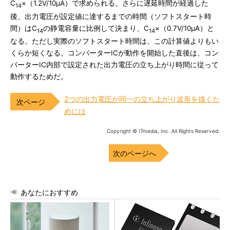
C
×（1.2V/10μA）で求められる。さらに遅延時間が経過した
14
後、出力電圧が設定値に達するまでの時間（ソフトスタート時
間）はC
の静電容量に比例して決まり、C
×（0.7V/10μA）と
14
14
なる。ただし実際のソフトスタート時間は、この計算値よりもい
くらか短くなる。コンバーターICが動作を開始した直後は、コン
バーターIC内部で設定された出力電圧の立ち上がり時間に従って
動作するためだ。
2つの出力電圧が同一の立ち上がり波形を描くた
めには
Copyright © ITmedia, Inc. All Rights Reserved.
次のページへ
あなたにおすすめ