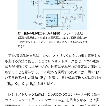
図1：複数の電源電圧を出力する回路
（クリックで拡大）
2系統の電圧出力を生成する電源回路である。回路構成に若
干の変更を加えることで、電圧出力を立ち上げる方法を変更
できる。
第1の電源供給方法は、レシオメトリックに2つの出力電圧を立
ち上げる方法である。ここでレシオメトリックとは、2つの電源
出力が同時に立ち上がり始め、同時にそれぞれの設定出力電圧に
達することを意味する。この動作を実現するためには、図1にお
いて青色で示した部品（R
）を残し、青い破線で囲んだ回路部分
3
（R
、Q
、C
、R
）を取り除く。
6
1
11
5
レシオメトリック動作は、2つのDC-DCコンバーターICに単一
のソフトスタート用コンデンサー（C
）を共有させることで実
14
現可能である。このように接続したコンバーターICに入力電圧を