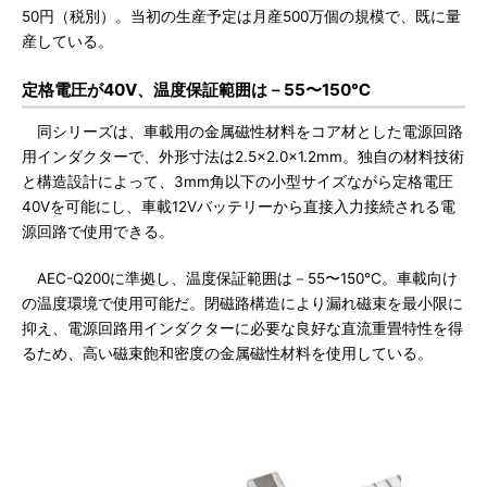
50円（税別）。当初の生産予定は月産500万個の規模で、既に量
産している。
定格電圧が40V、温度保証範囲は－55〜150℃
同シリーズは、車載用の金属磁性材料をコア材とした電源回路
用インダクターで、外形寸法は2.5×2.0×1.2mm。独自の材料技術
と構造設計によって、3mm角以下の小型サイズながら定格電圧
40Vを可能にし、車載12Vバッテリーから直接入力接続される電
源回路で使用できる。
AEC-Q200に準拠し、温度保証範囲は－55〜150℃。車載向け
の温度環境で使用可能だ。閉磁路構造により漏れ磁束を最小限に
抑え、電源回路用インダクターに必要な良好な直流重畳特性を得
るため、高い磁束飽和密度の金属磁性材料を使用している。