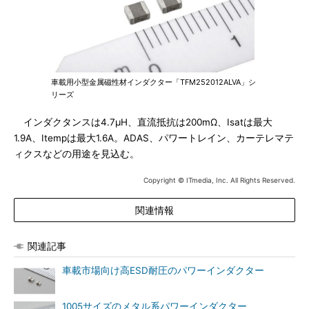
車載用小型金属磁性材インダクター「TFM252012ALVA」シ
リーズ
インダクタンスは4.7μH、直流抵抗は200mΩ、Isatは最大
1.9A、Itempは最大1.6A。ADAS、パワートレイン、カーテレマテ
ィクスなどの用途を見込む。
Copyright © ITmedia, Inc. All Rights Reserved.
関連情報
関連記事
車載市場向け高ESD耐圧のパワーインダクター
1005サイズのメタル系パワーインダクター