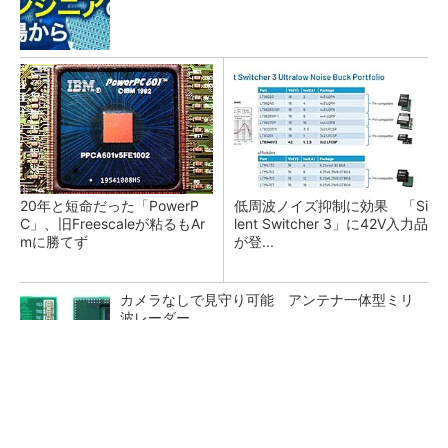
20年と短命だった「PowerP
低周波ノイズ抑制に効果 「Si
C」、旧Freescaleが粘るもAr
lent Switcher 3」に42V入力品
mに勝てず
が登...
カメラなしで見守り可能 アンテナ一体型ミリ
波レーダー
Bluetooth 6対応の超小型BLEモジュール、マル
チプロトコルも対応