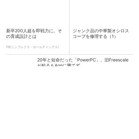
新卒200人超を即戦力に。そ
ジャンク品の中華製オシロス
の育成設計とは
コープを修理する（1）
PR(シンプレクス・ホールディングス)
20年と短命だった「PowerPC」、旧Freescale
が粘るもArmに勝てず
カメラなしで見守り可能 アンテナ一体型ミリ
波レーダー
Bluetooth 6対応の超小型BLEモジュール、マル
チプロトコルも対応