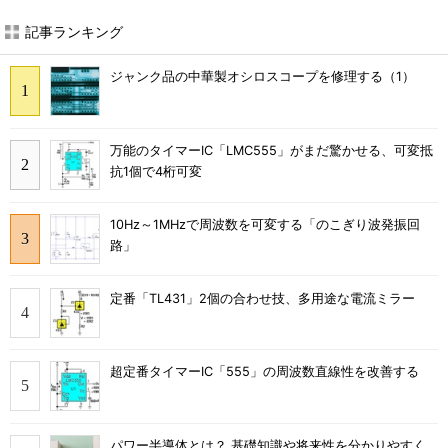
記事ランキング
ジャンク品の中華製オシロスコープを修理する（1）
万能のタイマーIC「LMC555」がまだ驚かせる、可変抵
抗1個で4桁可変
10Hz～1MHzで周波数を可変する「のこぎり波発振回
路」
定番「TL431」2個の合わせ技、多用途な電流ミラー
超定番タイマーIC「555」の周波数直線性を改善する
パワー半導体とは？ 基礎知識や将来性を分かりやすく