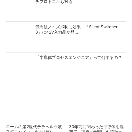
チプロトコルも対応
低周波ノイズ抑制に効果 「Silent Switcher
3」に42V入力品が登...
「半導体プロセスエンジニア」って何するの？
ロームの第2世代テラヘルツ波
30年前に関わった半導体用温
発振デバイス、出力4倍に
調器、調査で判明した設計の