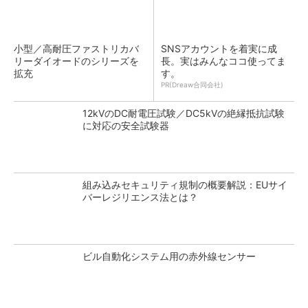
小型／高耐圧ファストリカバ
SNSアカウントを着実に成
リーダイオードのシリーズを
長。実はみんなココ使ってま
拡充
す。
PR(Dreaw合同会社)
12kVのDC耐電圧試験／DC5kVの絶縁抵抗試験
に対応の安全試験器
組み込みセキュリティ規制の概要解説：EUサイ
バーレジリエンス法とは？
ビル自動化システム用の赤外線センサー