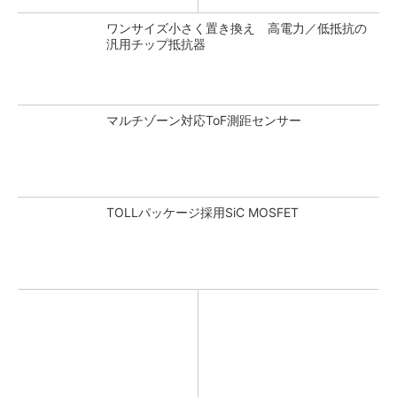
ワンサイズ小さく置き換え 高電力／低抵抗の
汎用チップ抵抗器
マルチゾーン対応ToF測距センサー
TOLLパッケージ採用SiC MOSFET