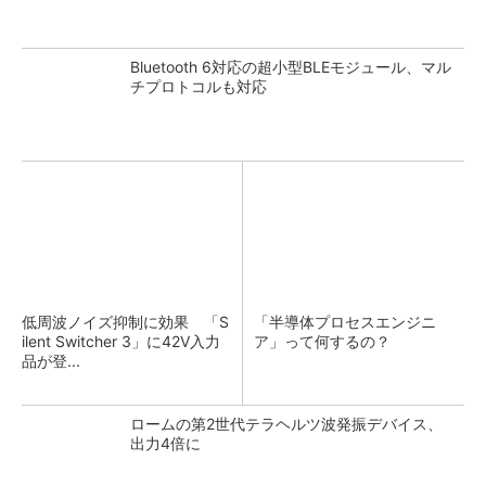
Bluetooth 6対応の超小型BLEモジュール、マル
チプロトコルも対応
低周波ノイズ抑制に効果 「S
「半導体プロセスエンジニ
ilent Switcher 3」に42V入力
ア」って何するの？
品が登...
ロームの第2世代テラヘルツ波発振デバイス、
出力4倍に