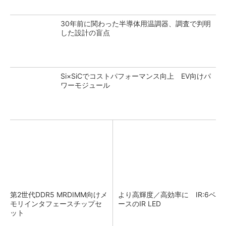
30年前に関わった半導体用温調器、調査で判明
した設計の盲点
Si×SiCでコストパフォーマンス向上 EV向けパ
ワーモジュール
第2世代DDR5 MRDIMM向けメ
より高輝度／高効率に IR:6ベ
モリインタフェースチップセ
ースのIR LED
ット