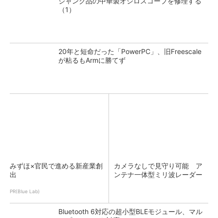
ジャンク品の中華製オシロスコープを修理する
（1）
20年と短命だった「PowerPC」、旧Freescale
が粘るもArmに勝てず
みずほ×官民で進める新産業創
カメラなしで見守り可能 ア
出
ンテナ一体型ミリ波レーダー
PR(Blue Lab)
Bluetooth 6対応の超小型BLEモジュール、マル