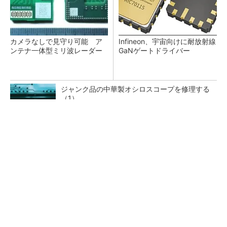
カメラなしで見守り可能 ア
Infineon、宇宙向けに耐放射線
ンテナ一体型ミリ波レーダー
GaNゲートドライバー
ジャンク品の中華製オシロスコープを修理する
（1）
低周波ノイズ抑制に効果 「Silent Switcher
3」に42V入力品が登...
「半導体プロセスエンジニア」って何するの？