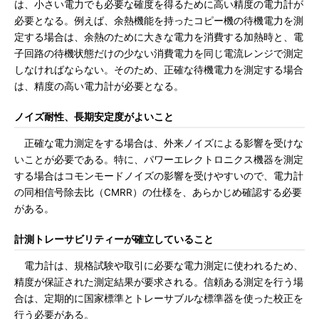
は、小さい電力でも必要な確度を得るために高い精度の電力計が
必要となる。例えば、余熱機能を持ったコピー機の待機電力を測
定する場合は、余熱のために大きな電力を消費する加熱時と、電
子回路の待機状態だけの少ない消費電力を同じ電流レンジで測定
しなければならない。そのため、正確な待機電力を測定する場合
は、精度の高い電力計が必要となる。
ノイズ耐性、長期安定度がよいこと
正確な電力測定をする場合は、外来ノイズによる影響を受けな
いことが必要である。特に、パワーエレクトロニクス機器を測定
する場合はコモンモードノイズの影響を受けやすいので、電力計
の同相信号除去比（CMRR）の仕様を、あらかじめ確認する必要
がある。
計測トレーサビリティーが確立していること
電力計は、規格試験や取引に必要な電力測定に使われるため、
精度が保証された測定結果が要求される。信頼ある測定を行う場
合は、定期的に国家標準とトレーサブルな標準器を使った校正を
行う必要がある。