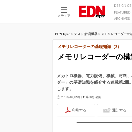
DESIGN C
FEATURED
モーター
LSI
メディア
ARCHIVES
電源設計
マイコン
プロセスエンジニアの現
カーボンニュートラルへの挑戦
FPGA
EDN Japan
>
テスト/計測機器
>
メモリレコーダーの構
マイクロプロセッサ懐古
IoT×製造業
中堅技術者に贈る電子部品
メモリレコーダーの基礎知識（2）
つながるクルマ
用講座
メモリレコーダーの構
エレクトロニクス入門
たった2つの式で始めるDC
バーターの設計
5G（EE Times Japan）
DC-DCコンバーター活用
医療エレ（EE Times Japan）
メカトロ機器、電力設備、機械、材料、
Wired, Weird
ダー」の基礎知識を紹介する連載第2回
製品解剖（EE Times Japan）
します。
マイコン講座
2019年07月18日 11時00分 公開
Q&Aで学ぶマイコン講座
高速シリアル伝送技術講
印刷する
通知する
記録計／データロガーの
アナログ設計のきほん／A
ズ編