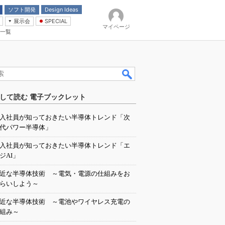
ソフト開発
Design Ideas
展示会
SPECIAL
マイページ
一覧
「電源技術」
イバ
して読む 電子ブックレット
入社員が知っておきたい半導体トレンド「次
代パワー半導体」
入社員が知っておきたい半導体トレンド「エ
ジAI」
近な半導体技術 ～電気・電源の仕組みをお
らいしよう～
近な半導体技術 ～電池やワイヤレス充電の
組み～