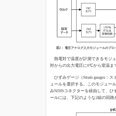
図2： 電圧アナログ入力モジュールのブロ
熱電対で温度が計測できるモジュ
対からの出力電圧に0℃から室温ま
ひずみゲージ（Strain gaug
ュールを選択する。このモジュー
みNDISコネクターを経由して、
ールには、下記のような2組の回路