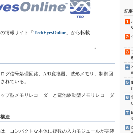
駆動入門講
記事
活用設計」
の情報サイト「
TechEyesOnline
」から転載
G
価試験はど
Thread
グ信号処理回路、A/D変換器、波形メモリ、制御回
Z-Wave
成されている。
ップ型メモリレコーダーと電池駆動型メモリレコーダ
の構造
は、コンパクトな本体に複数の入力モジュールが実装