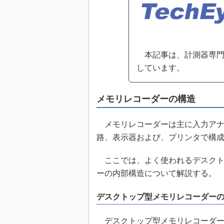
めざせ高効率！ モーター
座
Bluetooth mesh入門
「SPICEの仕組みとその
本記事は、計測器専門
最新記事一覧
しています。
計測器メーカーから見た5
USB Type-Cの登場で評
う変わる？
メモリレコーダーの構造
IoT時代の無線規格を知る【
編】
メモリレコーダーは主に入力アナロ
IoT時代の無線規格を知る【
路、表示器および、プリンタで構
編】
ここでは、よく使われるデスクト
ーの内部構造について解説する。
デスクトップ型メモリレコーダー
デスクトップ型メモリレコーダー