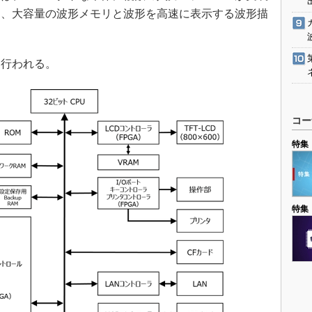
は、大容量の波形メモリと波形を高速に表示する波形描
て行われる。
コー
特集
特集