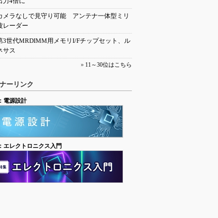
出力4倍に
カメラなしで見守り可能 アンテナ一体型ミリ
波レーダー
第3世代MRDIMM用メモリI/Fチップセット、ル
ネサス
»
11～30位はこちら
ナーリンク
：電源設計
：エレクトロニクス入門