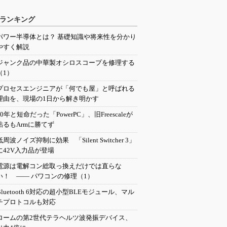
ランキング
パワー半導体とは？ 基礎知識や将来性を分かり
やすく解説
ジャンク品の中華製オシロスコープを修理する
（1）
プロセスエンジニアが「何でも屋」と呼ばれる
理由を、現場の1日から解き明かす
20年と短命だった「PowerPC」、旧Freescaleが
粘るもArmに勝てず
低周波ノイズ抑制に効果 「Silent Switcher 3」
に42V入力品が登場
電源は電解コン総取っ換えだけでは直らな
い！ ―― パワコンの修理（1）
Bluetooth 6対応の超小型BLEモジュール、マル
チプロトコルも対応
ロームの第2世代テラヘルツ波発振デバイス、