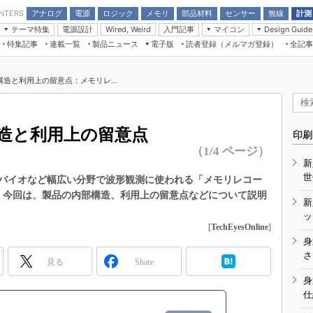
アナログ
電源
ロジック
メモリ
部品材料
センサー
無線
計測
ENTERS
テーマ特集
電源設計
入門記事
マイコン
Wired, Weird
Design Guide
アナログ機能回路
受動部品
特集記事
連載一覧
製品ニュース
電子版
読者登録（メルマガ登録）
全記事
計測機器
Microchip情報
モーター入門
マイコン講座
CEATEC
パワー関連と電源
機構部品
場から
EDN Japan×EE Times Japan統合電
EdgeTech＋
タイミングデバイス
オンデマンドセミナー
Q&Aで学ぶマイコン講座
子版
ディスプレイとドラ
造と利用上の留意点：メモリレ...
録
TECHNO-FRONTIER
マイコン入門!! 必携用語集
電子ブックレット
計測とテスト
“徹底”活
組込み/エッジコンピューティング展
信号源とパルス信号
造と利用上の留意点
人とくるま展
印刷
/DCコン
Wired, Weird
（1/4 ページ）
AUTOMOTIVE WORLD
新
講座
世
バイオなど幅広い分野で波形観測に使われる「メモリレコー
。今回は、製品の内部構造、利用上の留意点などについて説明
新
ッ
[
TechEyesOnline
]
身
座
さ
見る
Share
基礎知識
身
仕
DCとノイ