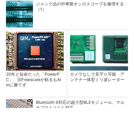
ジャンク品の中華製オシロスコープを修理する
（1）
20年と短命だった「PowerP
カメラなしで見守り可能 ア
C」、旧Freescaleが粘るもAr
ンテナ一体型ミリ波レーダー
mに勝てず
Bluetooth 6対応の超小型BLEモジュール、マル
チプロトコルも対応
低周波ノイズ抑制に効果 「Silent Switcher