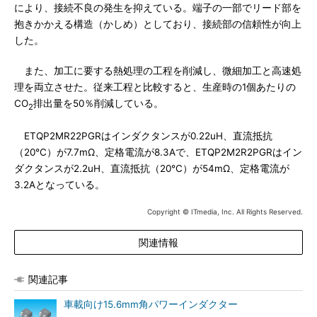
により、接続不良の発生を抑えている。端子の一部でリード部を
抱きかかえる構造（かしめ）としており、接続部の信頼性が向上
した。
また、加工に要する熱処理の工程を削減し、微細加工と高速処
理を両立させた。従来工程と比較すると、生産時の1個あたりの
CO
排出量を50％削減している。
2
ETQP2MR22PGRはインダクタンスが0.22uH、直流抵抗
（20℃）が7.7mΩ、定格電流が8.3Aで、ETQP2M2R2PGRはイン
ダクタンスが2.2uH、直流抵抗（20℃）が54mΩ、定格電流が
3.2Aとなっている。
Copyright © ITmedia, Inc. All Rights Reserved.
関連情報
関連記事
車載向け15.6mm角パワーインダクター