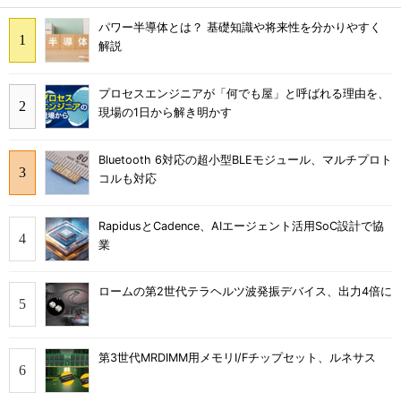
パワー半導体とは？ 基礎知識や将来性を分かりやすく
解説
プロセスエンジニアが「何でも屋」と呼ばれる理由を、
現場の1日から解き明かす
Bluetooth 6対応の超小型BLEモジュール、マルチプロト
コルも対応
RapidusとCadence、AIエージェント活用SoC設計で協
業
ロームの第2世代テラヘルツ波発振デバイス、出力4倍に
第3世代MRDIMM用メモリI/Fチップセット、ルネサス