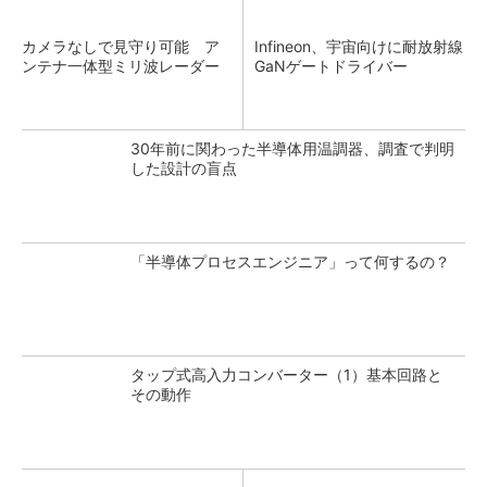
カメラなしで見守り可能 ア
Infineon、宇宙向けに耐放射線
ンテナ一体型ミリ波レーダー
GaNゲートドライバー
30年前に関わった半導体用温調器、調査で判明
した設計の盲点
「半導体プロセスエンジニア」って何するの？
タップ式高入力コンバーター（1）基本回路と
その動作