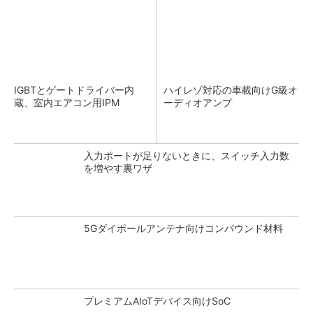
IGBTとゲートドライバー内
ハイレゾ対応の車載向けG級オ
蔵、室内エアコン用IPM
ーディオアンプ
入力ポートが足りないときに、スイッチ入力数
を増やす裏ワザ
5Gダイポールアンテナ向けコンパウンド材料
プレミアムAIoTデバイス向けSoC