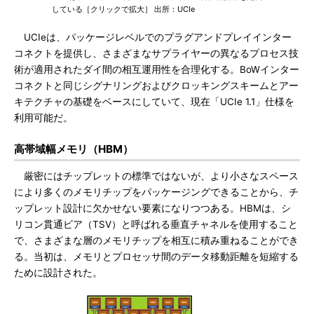
している［クリックで拡大］ 出所：UCIe
UCIeは、パッケージレベルでのプラグアンドプレイインター
コネクトを提供し、さまざまなサプライヤーの異なるプロセス技
術が適用されたダイ間の相互運用性を合理化する。BoWインター
コネクトと同じシグナリングおよびクロッキングスキームとアー
キテクチャの基礎をベースにしていて、現在「UCIe 1.1」仕様を
利用可能だ。
高帯域幅メモリ（HBM）
厳密にはチップレットの標準ではないが、より小さなスペース
により多くのメモリチップをパッケージングできることから、チ
ップレット設計に欠かせない要素になりつつある。HBMは、シ
リコン貫通ビア（TSV）と呼ばれる垂直チャネルを使用すること
で、さまざまな層のメモリチップを相互に積み重ねることができ
る。当初は、メモリとプロセッサ間のデータ移動距離を短縮する
ために設計された。