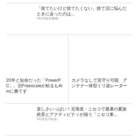
「捨てたいけど捨てたくない」捨て活に悩んだ
ときに会ったのは…
PR(UR都市機構)
20年と短命だった「PowerP
カメラなしで見守り可能 ア
C」、旧Freescaleが粘るもAr
ンテナ一体型ミリ波レーダー
mに勝てず
楽しさいっぱい！北海道・ニセコで避暑の夏旅
絶景とアクティビティが揃う「ニセコ東...
PR(東急不動産)