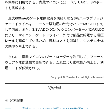
2
を簡単に利用できる。内蔵マイコンには、I
C、UART、SPIポー
トも搭載する。
最大600mAのゲート駆動電流を供給可能な3相ハーフブリッジ
ゲートドライバを、モーター駆動用の外付けパワーMOSFETに対
して内蔵。また、3.3VのDC-DCバックコンバーターと12VのLDO
により、マイコン、ゲートドライバ、外付け部品に給電する電圧
レールを確保しているため、部材コストを削減し、システム全体
の効率を向上できる。
さらに、搭載マイコンのブートローダーを利用して、ファーム
ウェアを無線通信で更新できる。これにより柔軟性が向上し、利
用コストが低減される。
Copyright © ITmedia, Inc. All Rights Reserved.
関連情報
関連記事
高速スイッチングに対応した650V耐圧IGBT