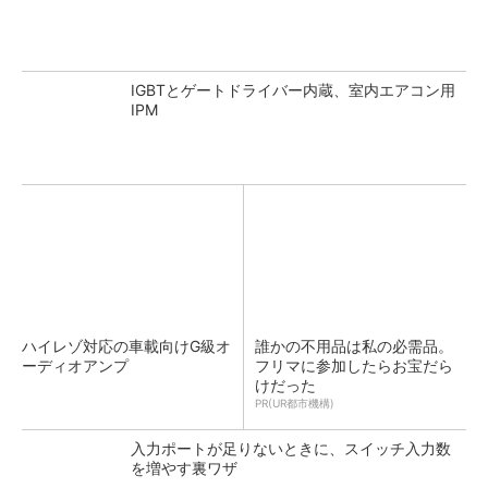
IGBTとゲートドライバー内蔵、室内エアコン用
IPM
ハイレゾ対応の車載向けG級オ
誰かの不用品は私の必需品。
ーディオアンプ
フリマに参加したらお宝だら
けだった
PR(UR都市機構)
入力ポートが足りないときに、スイッチ入力数
を増やす裏ワザ