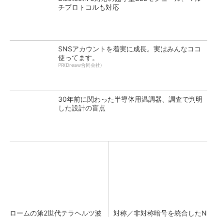
チプロトコルも対応
SNSアカウントを着実に成長。実はみんなココ
使ってます。
PR(Dreaw合同会社)
30年前に関わった半導体用温調器、調査で判明
した設計の盲点
ロームの第2世代テラヘルツ波
対称／非対称暗号を統合したN