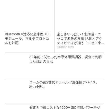
Bluetooth 6対応の超小型BLE
楽しさいっぱい！北海道・ニ
モジュール、マルチプロトコ
セコで避暑の夏旅 絶景とアク
ルも対応
ティビティが揃う「ニセコ東...
PR(東急不動産)
30年前に関わった半導体用温調器、調査で判明
した設計の盲点
ロームの第2世代テラヘルツ波発振デバイス、
出力4倍に
省電力で低コストな1200V SiC搭載パワーモジ