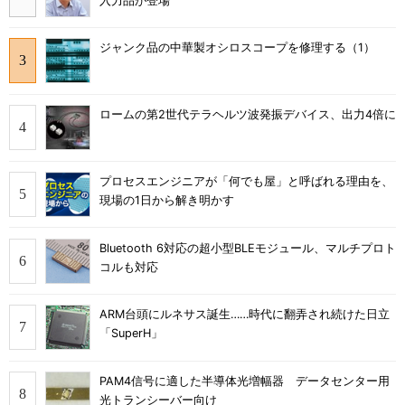
入力品が登場
ジャンク品の中華製オシロスコープを修理する（1）
ロームの第2世代テラヘルツ波発振デバイス、出力4倍に
プロセスエンジニアが「何でも屋」と呼ばれる理由を、
現場の1日から解き明かす
Bluetooth 6対応の超小型BLEモジュール、マルチプロト
コルも対応
ARM台頭にルネサス誕生……時代に翻弄され続けた日立
「SuperH」
PAM4信号に適した半導体光増幅器 データセンター用
光トランシーバー向け