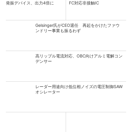
発振デバイス、出力4倍に
FC対応非接触IC
Gelsinger氏がCEO退任 再起をかけたファウ
ンドリー事業も振るわず
高リップル電流対応、OBC向けアルミ電解コン
デンサー
レーダー用途向け低位相ノイズの電圧制御SAW
オシレーター