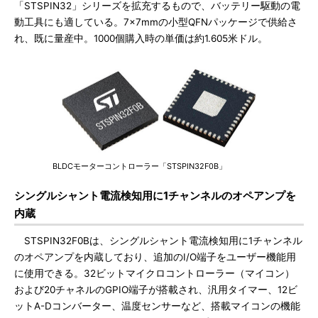
「STSPIN32」シリーズを拡充するもので、バッテリー駆動の電
動工具にも適している。7×7mmの小型QFNパッケージで供給さ
れ、既に量産中。1000個購入時の単価は約1.605米ドル。
BLDCモーターコントローラー「STSPIN32F0B」
シングルシャント電流検知用に1チャンネルのオペアンプを
内蔵
STSPIN32F0Bは、シングルシャント電流検知用に1チャンネル
のオペアンプを内蔵しており、追加のI/O端子をユーザー機能用
に使用できる。32ビットマイクロコントローラー（マイコン）
および20チャネルのGPIO端子が搭載され、汎用タイマー、12ビ
ットA-Dコンバーター、温度センサーなど、搭載マイコンの機能