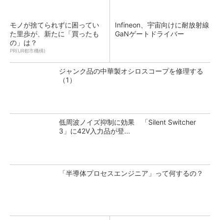
モノが捨てられずに困ってい
Infineon、宇宙向けに耐放射線
た里歩が、新たに「買ったも
GaNゲートドライバー
の」は？
PR(UR都市機構)
ジャンク品の中華製オシロスコープを修理する
（1）
低周波ノイズ抑制に効果 「Silent Switcher
3」に42V入力品が登...
「半導体プロセスエンジニア」って何するの？