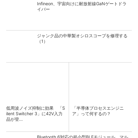
Infineon、宇宙向けに耐放射線GaNゲートドラ
イバー
ジャンク品の中華製オシロスコープを修理する
（1）
低周波ノイズ抑制に効果 「S
「半導体プロセスエンジニ
ilent Switcher 3」に42V入力
ア」って何するの？
品が登...
Bluetooth 6対応の超小型BLEモジュール、マル