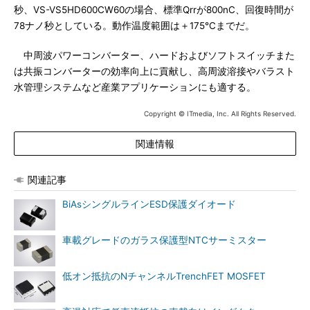
秒、VS-VS5HD600CW60の場合、標準Qrrが800nC、回復時間が
78ナノ秒としている。動作温度範囲は＋175℃までだ。
中周波パワーコンバーター、ハードおよびソフトスイッチまた
は共振コンバーターの効率向上に貢献し、高周波溶接やバラスト
水管理システムなど産業アプリケーションにも適する。
Copyright © ITmedia, Inc. All Rights Reserved.
関連情報
関連記事
BiAsシングルラインESD保護ダイオード
車載グレードのガラス保護型NTCサーミスター
低オン抵抗のNチャンネルTrenchFET MOSFET