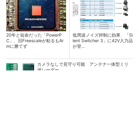
20年と短命だった「PowerP
低周波ノイズ抑制に効果 「Si
C」、旧Freescaleが粘るもAr
lent Switcher 3」に42V入力品
mに勝てず
が登...
カメラなしで見守り可能 アンテナ一体型ミリ
波レーダー
Bluetooth 6対応の超小型BLEモジュール、マル
チプロトコルも対応
「半導体プロセスエンジニア」って何するの？