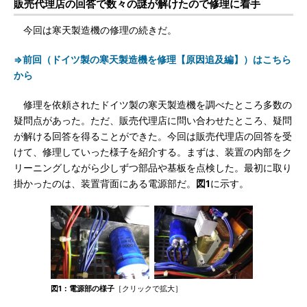
販売代理店の回答で数々の謎が解けたので修理に着手
今回は寒天製造機の修理の続きだ。
⇒前回（ドイツ製の寒天製造機を修理【原因追及編】）はこちら
から
修理を依頼されたドイツ製の寒天製造機を調べたところ多数の
疑問点があった。ただ、販売代理店に問い合わせたところ、疑問
が解ける回答を得ることができた。今回は販売代理店の回答を受
けて、修理していった様子を紹介する。まずは、装置の内部をク
リーニングしながら少しずつ部品や基板を点検した。最初に取り
掛かったのは、装置背面にある電源部だ。
図1
に示す。
図1：電源部の様子
［クリックで拡大］