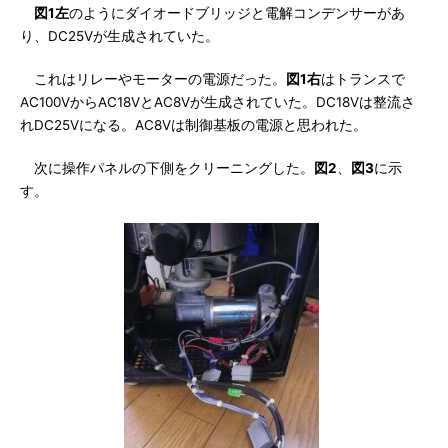
図1左
のようにダイオードブリッジと電解コンデンサーがあ
り、DC25Vが生成されていた。
これはリレーやモーターの電源だった。
図1右
はトランスで
AC100VからAC18VとAC8Vが生成されていた。DC18Vは整流さ
れDC25Vになる。AC8Vは制御基板の電源と思われた。
次に操作パネルの下側をクリーニングした。
図2
、
図3
に示
す。