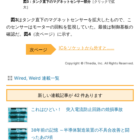
図3：タンク直下のマグネットセンサー部分
［クリックで拡
大］
図3
はタンク直下のマグネットセンサーを拡大したもので、こ
のセンサーはモーターの回転を監視していた。最後は制御基板の
確認だ。
図4
（次ページ）に示す。
ICをソケットから外すと……
Copyright © ITmedia, Inc. All Rights Reserved.
Wired, Weird 連載一覧
新しい連載記事が 42 件あります
これはひどい！ 突入電流防止回路の焼損事故
38年前の記憶 ～半導体製造装置の不具合改善と闘
ったあの頃