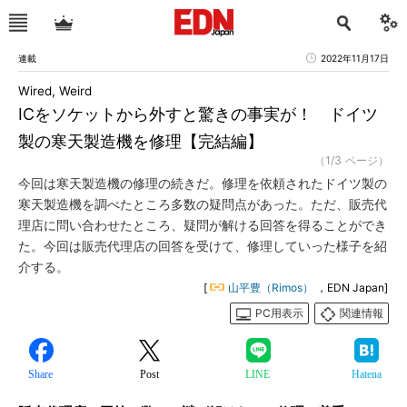
連載
2022年11月17日
Wired, Weird
ICをソケットから外すと驚きの事実が！ ドイツ
製の寒天製造機を修理【完結編】
（1/3 ページ）
今回は寒天製造機の修理の続きだ。修理を依頼されたドイツ製の
寒天製造機を調べたところ多数の疑問点があった。ただ、販売代
理店に問い合わせたところ、疑問が解ける回答を得ることができ
た。今回は販売代理店の回答を受けて、修理していった様子を紹
介する。
[
山平豊（Rimos）
，EDN Japan]
PC用表示
関連情報
Share
Post
LINE
Hatena