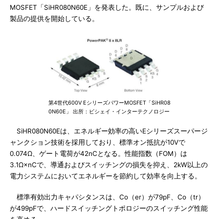
MOSFET「SiHR080N60E」を発表した。既に、サンプルおよび
製品の提供を開始している。
第4世代600V EシリーズパワーMOSFET「SiHR08
0N60E」 出所：ビシェイ・インターテクノロジー
SiHR080N60Eは、エネルギー効率の高いEシリーズスーパージ
ャンクション技術を採用しており、標準オン抵抗が10Vで
0.074Ω、ゲート電荷が42nCとなる。性能指数（FOM）は
3.1Ω×nCで、導通およびスイッチングの損失を抑え、2kW以上の
電力システムにおいてエネルギーを節約して効率を向上する。
標準有効出力キャパシタンスは、Co（er）が79pF、Co（tr）
が499pFで、ハードスイッチングトポロジーのスイッチング性能