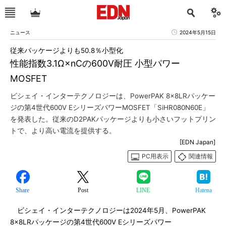
ニュース
2024年5月15日
従来パッケージよりも50.8％小型化
性能指数3.1Ω×nCの600V耐圧 小型パワー
MOSFET
ビシェイ・インターテクノロジーは、PowerPAK 8×8LRパッケー
ジの第4世代600V EシリーズパワーMOSFET「SiHR080N60E」
を発表した。従来のD2PAKパッケージよりも小さいフットプリン
トで、より高い電流を提供する。
[EDN Japan]
PC用表示
関連情報
Share
Post
LINE
Hatena
ビシェイ・インターテクノロジーは2024年5月、PowerPAK
8×8LRパッケージの第4世代600V Eシリーズパワー