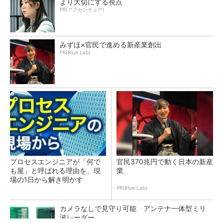
より大切にする視点
PR(アクセンチュア)
みずほ×官民で進める新産業創出
PR(Blue Lab)
プロセスエンジニアが「何で
官民370兆円で動く日本の新産
も屋」と呼ばれる理由を、現
業
場の1日から解き明かす
PR(Blue Lab)
カメラなしで見守り可能 アンテナ一体型ミリ
波レーダー