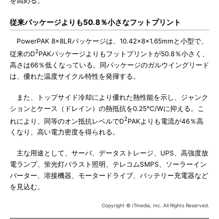
を高める。
従来パッケージよりも50.8％小さなフットプリント
PowerPAK 8×8LRパッケージは、10.42×8×1.65mmと小型で、
2
従来のD
PAKパッケージよりもフットプリントが50.8％小さく、
高さは66％低くなっている。同パッケージのガルウイングリード
は、優れた温度サイクル特性を発揮する。
また、トップサイド冷却により優れた熱性能を示し、ジャンク
ションとケース（ドレイン）の熱抵抗を0.25℃/Wに抑える。こ
2
れにより、同等のオン抵抗レベルでD
PAKよりも電流が46％高
くなり、高い電力密度を得られる。
主な用途として、サーバ、データストレージ、UPS、高強度放
電ランプ、蛍光灯バラスト照明、テレコムSMPS、ソーラーイン
バーター、溶接機器、モータードライブ、バッテリー充電器など
を見込む。
Copyright © ITmedia, Inc. All Rights Reserved.