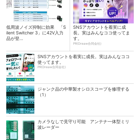
低周波ノイズ抑制に効果 「S
SNSアカウントを着実に成
ilent Switcher 3」に42V入力
長。実はみんなココ使ってま
品が登...
す。
PR(Dreaw合同会社)
SNSアカウントを着実に成長。実はみんなココ
使ってます。
PR(Dreaw合同会社)
ジャンク品の中華製オシロスコープを修理する
（1）
カメラなしで見守り可能 アンテナ一体型ミリ
波レーダー