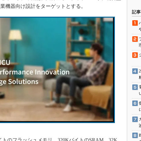
産業機器向け設計をターゲットとする。
駆動入門講
記事
活用設計」
G
価試験はど
Thread
Z-Wave
のフラッシュメモリ、320KバイトのSRAM、32K