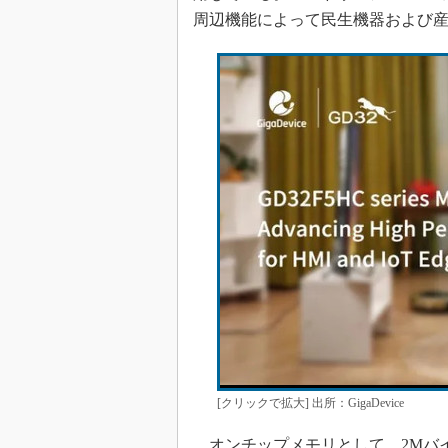
周辺機能によって民生機器および
めざせ高効率！ モーター
座
Bluetooth mesh入門
「SPICEの仕組みとその
最新記事一覧
計測器メーカーから見た5
USB Type-Cの登場で評
う変わる？
IoT時代の無線規格を知る【
編】
IoT時代の無線規格を知る【
編】
[クリックで拡大] 出所：GigaDevice
オンチップメモリとして、2Mバイト