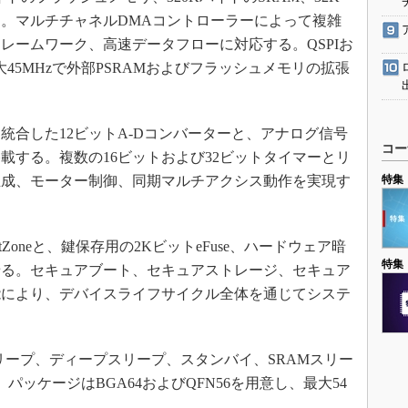
。マルチチャネルDMAコントローラーによって複雑
レームワーク、高速データフローに対応する。QSPIお
大45MHzで外部PSRAMおよびフラッシュメモリの拡張
合した12ビットA-Dコンバーターと、アナログ信号
コー
載する。複数の16ビットおよび32ビットタイマーとリ
生成、モーター制御、同期マルチアクシス動作を実現す
特集
tZoneと、鍵保存用の2KビットeFuse、ハードウェア暗
特集
せる。セキュアブート、セキュアストレージ、セキュア
能により、デバイスライフサイクル全体を通じてシステ
リープ、ディープスリープ、スタンバイ、SRAMスリー
ッケージはBGA64およびQFN56を用意し、最大54