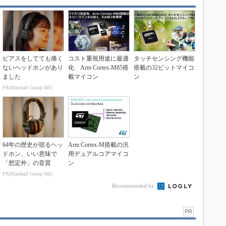
ピアスをしてても痛く
コスト重視用途に最適
タッチセンシング機能
ないヘッドホンがあり
化 Arm Cortex-M85搭
搭載の32ビットマイコ
ました
載マイコン
ン
PR(Marshall Group AB)
64年の歴史が宿るヘッ
Arm Cortex-M搭載の汎
ドホン、いい意味で
用デュアルコアマイコ
「想定外」の音質
ン
PR(Marshall Group AB)
Recommended by
PR