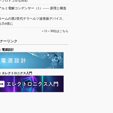
チプロトコルも対応
アルミ電解コンデンサー（1）―― 原理と構造
ロームの第2世代テラヘルツ波発振デバイス、
出力4倍に
»
11～30位はこちら
ナーリンク
：電源設計
：エレクトロニクス入門