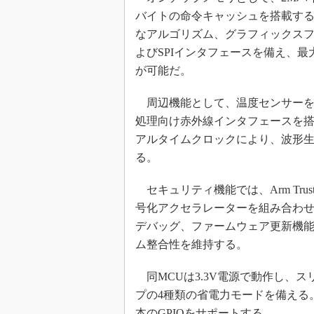
バイトの命令キャッシュを搭載する
なアルゴリズム、グラフィックスフ
よびSPIインタフェースを備え、最
が可能だ。
周辺機能として、温度センサーを統
処理向け赤外線インタフェースを搭
アルタイムクロックにより、波形
る。
セキュリティ機能では、Arm Trus
号化アクセラレーターを組み合わ
デバッグ、ファームウェア更新機
ム整合性を維持する。
同MCUは3.3V電源で動作し、ス
プの4種類の省電力モードを備える。パ
本のGPIOをサポートする。