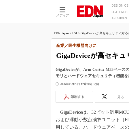
DESIGN C
FEATURED
モーター
LSI
メディア
ARCHIVES
電源設計
マイコン
プロセスエンジニアの現
カーボンニュートラルへの挑戦
FPGA
EDN Japan
>
LSI
>
GigaDeviceが高セキュリティ対応
マイクロプロセッサ懐古
IoT×製造業
中堅技術者に贈る電子部品
産業／民生機器向けに
つながるクルマ
用講座
GigaDeviceが高セ
エレクトロニクス入門
たった2つの式で始めるDC
バーターの設計
5G（EE Times Japan）
DC-DCコンバーター活用
GigaDeviceが、Arm Cortex-M
医療エレ（EE Times Japan）
モリとハードウェアセキュリティ機能を
Wired, Weird
製品解剖（EE Times Japan）
2026年05月26日 12時30分 公開
マイコン講座
Q&Aで学ぶマイコン講座
印刷する
見る
高速シリアル伝送技術講
GigaDeviceは、32ビット汎用
記録計／データロガーの
および浮動小数点演算ユニット（FPU）を
アナログ設計のきほん／A
用している。ハードウェアベース
ズ編