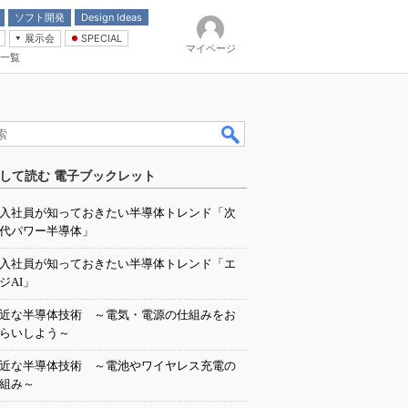
ソフト開発
Design Ideas
展示会
SPECIAL
マイページ
一覧
「電源技術」
イバ
して読む 電子ブックレット
入社員が知っておきたい半導体トレンド「次
代パワー半導体」
入社員が知っておきたい半導体トレンド「エ
ジAI」
近な半導体技術 ～電気・電源の仕組みをお
らいしよう～
近な半導体技術 ～電池やワイヤレス充電の
組み～