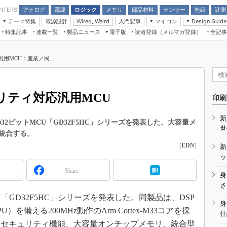
アナログ
電源
ロジック
メモリ
部品材料
センサー
無線
計測
ENTERS
テーマ特集
電源設計
入門記事
マイコン
Wired, Weird
Design Guide
アナログ機能回路
受動部品
特集記事
連載一覧
製品ニュース
電子版
読者登録（メルマガ登録）
全記事
計測機器
Microchip情報
モーター入門
マイコン講座
CEATEC
パワー関連と電源
機構部品
場から
EDN Japan×EE Times Japan統合電
EdgeTech＋
タイミングデバイス
オンデマンドセミナー
Q&Aで学ぶマイコン講座
子版
ディスプレイとドラ
汎用MCU：産業／民...
録
TECHNO-FRONTIER
マイコン入門!! 必携用語集
電子ブックレット
計測とテスト
“徹底”活
組込み/エッジコンピューティング展
信号源とパルス信号
キュリティ対応汎用MCU
人とくるま展
印刷
/DCコン
Wired, Weird
AUTOMOTIVE WORLD
新
講座
33ベースの32ビットMCU「GD32F5HC」シリーズを発表した。大容量メ
世
統合する。
[
EDN
]
新
ッ
Share
身
座
さ
MCU「GD32F5HC」シリーズを発表した。同製品は、DSP
基礎知識
身
備える200MHz動作のArm Cortex-M33コアを採
仕
DCとノイ
のセキュリティ機能、大容量オンチップメモリ、統合型