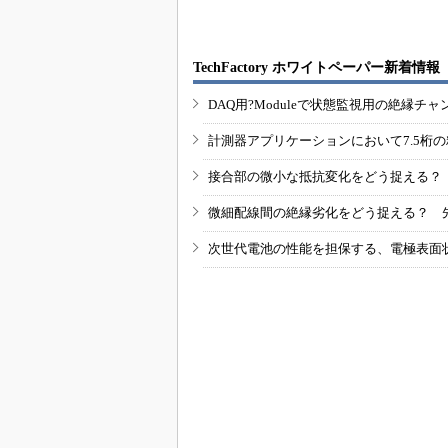
TechFactory ホワイトペーパー新着情報
DAQ用?Moduleで状態監視用の絶縁
計測器アプリケーションにおいて7.5桁
接合部の微小な抵抗変化をどう捉える？
微細配線間の絶縁劣化をどう捉える？ 
次世代電池の性能を担保する、電極表面