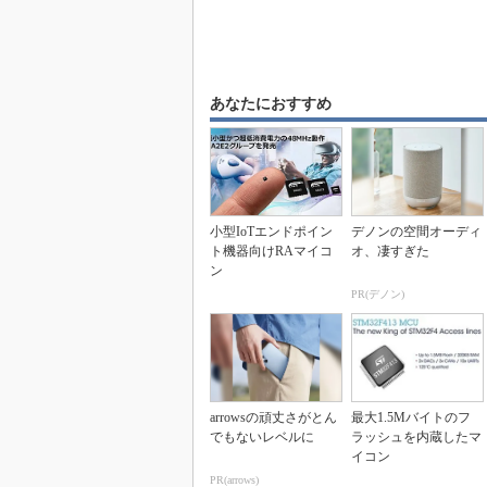
あなたにおすすめ
小型IoTエンドポイン
デノンの空間オーディ
ト機器向けRAマイコ
オ、凄すぎた
ン
PR(デノン)
arrowsの頑丈さがとん
最大1.5Mバイトのフ
でもないレベルに
ラッシュを内蔵したマ
イコン
PR(arrows)