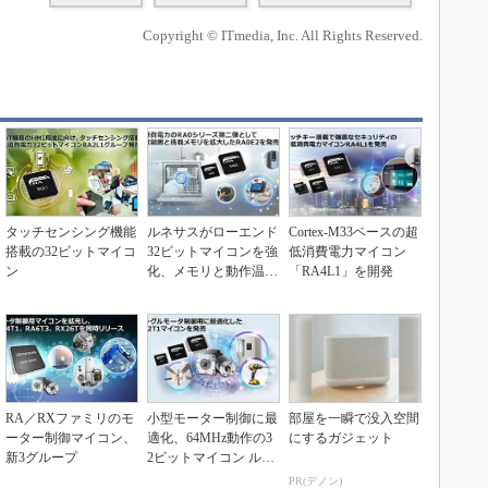
Copyright © ITmedia, Inc. All Rights Reserved.
タッチセンシング機能
ルネサスがローエンド
Cortex-M33ベースの超
搭載の32ビットマイコ
32ビットマイコンを強
低消費電力マイコン
ン
化、メモリと動作温度
「RA4L1」を開発
範囲を拡大
RA／RXファミリのモ
小型モーター制御に最
部屋を一瞬で没入空間
ーター制御マイコン、
適化、64MHz動作の3
にするガジェット
新3グループ
2ビットマイコン ルネ
サス
PR(デノン)