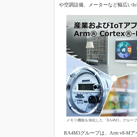
や空調設備、メーターなど幅広いI
めざせ高効率！ モーター
座
Bluetooth mesh入門
「SPICEの仕組みとその
最新記事一覧
計測器メーカーから見た5
USB Type-Cの登場で評
う変わる？
IoT時代の無線規格を知る【
編】
IoT時代の無線規格を知る【
編】
メモリ機能を強化した「RA4M3」グルー
RA4M3グループは、Arm v8-M