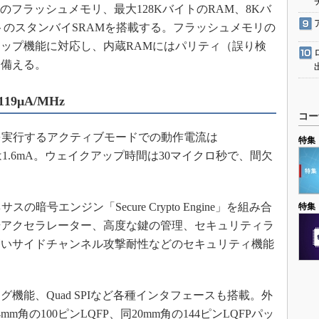
トのフラッシュメモリ、最大128KバイトのRAM、8Kバ
トのスタンバイSRAMを搭載する。フラッシュメモリの
ップ機能に対応し、内蔵RAMにはパリティ（誤り検
を備える。
9μA/MHz
コー
kを実行するアクティブモードでの動作電流は
特集
では1.6mA。ウェイクアップ時間は30マイクロ秒で、間欠
サスの暗号エンジン「Secure Crypto Engine」を組み合
特集
号アクセラレーター、高度な鍵の管理、セキュリティラ
高いサイドチャンネル攻撃耐性などのセキュリティ機能
能、Quad SPIなど各種インタフェースも搭載。外
mm角の100ピンLQFP、同20mm角の144ピンLQFPパッ