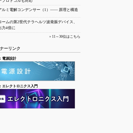
チプロトコルも対応
アルミ電解コンデンサー（1）―― 原理と構造
ロームの第2世代テラヘルツ波発振デバイス、
出力4倍に
»
11～30位はこちら
ナーリンク
：電源設計
：エレクトロニクス入門