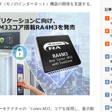
oT（モノのインターネット）機器の開発を支援する。
駆動入門講
記事
活用設計」
G
価試験はど
Thread
Z-Wave
プ
アーキテクチャの「Cortex-M33」コアを採用し、最大動