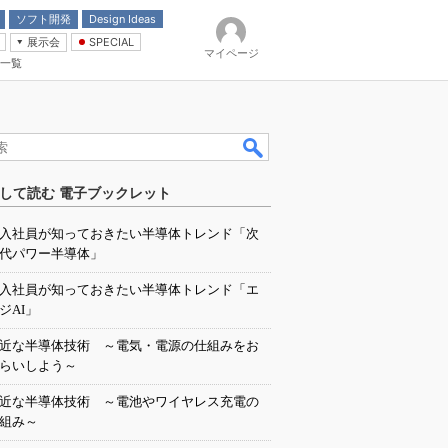
ソフト開発
Design Ideas
展示会
SPECIAL
マイページ
一覧
「電源技術」
イバ
して読む 電子ブックレット
入社員が知っておきたい半導体トレンド「次
代パワー半導体」
入社員が知っておきたい半導体トレンド「エ
ジAI」
近な半導体技術 ～電気・電源の仕組みをお
らいしよう～
近な半導体技術 ～電池やワイヤレス充電の
組み～