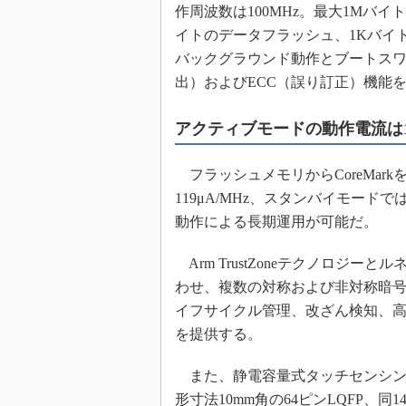
作周波数は100MHz。最大1Mバイ
イトのデータフラッシュ、1Kバイ
バックグラウンド動作とブートスワ
出）およびECC（誤り訂正）機能
アクティブモードの動作電流は11
フラッシュメモリからCoreMar
119μA/MHz、スタンバイモード
動作による長期運用が可能だ。
Arm TrustZoneテクノロジーとルネ
わせ、複数の対称および非対称暗
イフサイクル管理、改ざん検知、
を提供する。
また、静電容量式タッチセンシング機
形寸法10mm角の64ピンLQFP、同14