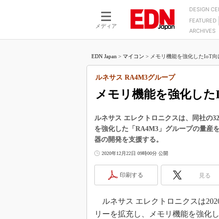
DESIGN C
FEATURED
モーター
LSI
メディア
ARCHIVES
電源設計
マイコン
プロセスエンジニアの現
カーボンニュートラルへの挑戦
FPGA
EDN Japan
>
マイコン
>
メモリ機能を強化したIoT向け
マイクロプロセッサ懐古
IoT×製造業
中堅技術者に贈る電子部品
ルネサス RA4M3グループ
つながるクルマ
用講座
メモリ機能を強化したI
エレクトロニクス入門
たった2つの式で始めるDC
バーターの設計
5G（EE Times Japan）
DC-DCコンバーター活用
ルネサス エレクトロニクスは、同社の3
医療エレ（EE Times Japan）
を強化した「RA4M3」グループの量産
Wired, Weird
製品解剖（EE Times Japan）
器の開発を支援する。
マイコン講座
2020年12月22日 09時00分 公開
Q&Aで学ぶマイコン講座
印刷する
見る
高速シリアル伝送技術講
記録計／データロガーの
ルネサス エレクトロニクスは2020
アナログ設計のきほん／A
リーを拡充し、メモリ機能を強化し
ズ編