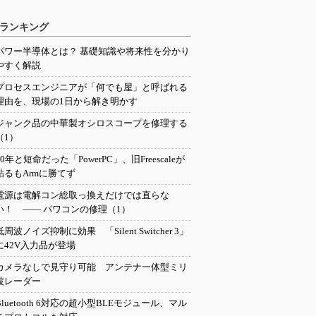
ランキング
パワー半導体とは？ 基礎知識や将来性を分かり
やすく解説
プロセスエンジニアが「何でも屋」と呼ばれる
理由を、現場の1日から解き明かす
ジャンク品の中華製オシロスコープを修理する
（1）
20年と短命だった「PowerPC」、旧Freescaleが
粘るもArmに勝てず
電源は電解コン総取っ換えだけでは直らな
い！ ―― パワコンの修理（1）
低周波ノイズ抑制に効果 「Silent Switcher 3」
に42V入力品が登場
カメラなしで見守り可能 アンテナ一体型ミリ
波レーダー
Bluetooth 6対応の超小型BLEモジュール、マル