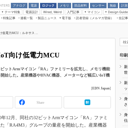
アナログ
電源
ロジック
メモリ
部品材料
センサー
無線
計測
ENTERS
テーマ特集
電源設計
入門記事
マイコン
Wired, Weird
Design Guide
アナログ機能回路
受動部品
特集記事
連載一覧
製品ニュース
電子版
読者登録（メルマガ登録）
全記事
計測機器
Microchip情報
モーター入門
マイコン講座
CEATEC
パワー関連と電源
機構部品
場から
EDN Japan×EE Times Japan統合電
EdgeTech＋
タイミングデバイス
オンデマンドセミナー
Q&Aで学ぶマイコン講座
子版
ディスプレイとドラ
低電力MCU：ルネサス ...
録
TECHNO-FRONTIER
マイコン入門!! 必携用語集
電子ブックレット
計測とテスト
“徹底”活
組込み/エッジコンピューティング展
信号源とパルス信号
oT向け低電力MCU
人とくるま展
印刷
/DCコン
Wired, Weird
AUTOMOTIVE WORLD
新
講座
2ビットArmマイコン「RA」ファミリーを拡充し、メモリ機能
世
を開始した。産業機器やHVAC機器、メーターなど幅広いIoT機
新
[
EDN Japan
]
ッ
身
Share
座
さ
基礎知識
身
年12月、同社の32ビットArmマイコン「RA」ファミ
仕
DCとノイ
た「RA4M3」グループの量産を開始した。産業機器