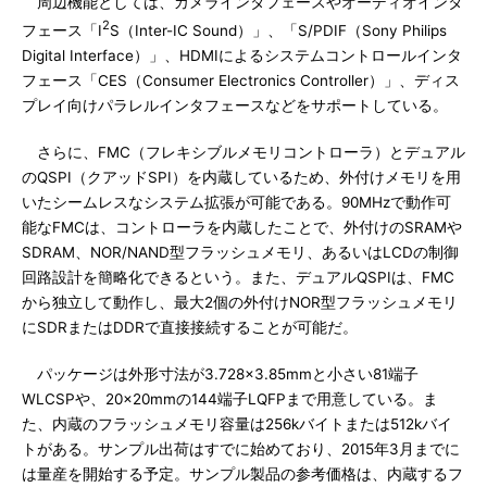
周辺機能としては、カメラインタフェースやオーディオインタ
2
フェース「I
S（Inter-IC Sound）」、「S/PDIF（Sony Philips
Digital Interface）」、HDMIによるシステムコントロールインタ
フェース「CES（Consumer Electronics Controller）」、ディス
プレイ向けパラレルインタフェースなどをサポートしている。
さらに、FMC（フレキシブルメモリコントローラ）とデュアル
のQSPI（クアッドSPI）を内蔵しているため、外付けメモリを用
いたシームレスなシステム拡張が可能である。90MHzで動作可
能なFMCは、コントローラを内蔵したことで、外付けのSRAMや
SDRAM、NOR/NAND型フラッシュメモリ、あるいはLCDの制御
回路設計を簡略化できるという。また、デュアルQSPIは、FMC
から独立して動作し、最大2個の外付けNOR型フラッシュメモリ
にSDRまたはDDRで直接接続することが可能だ。
パッケージは外形寸法が3.728×3.85mmと小さい81端子
WLCSPや、20×20mmの144端子LQFPまで用意している。ま
た、内蔵のフラッシュメモリ容量は256kバイトまたは512kバイ
トがある。サンプル出荷はすでに始めており、2015年3月までに
は量産を開始する予定。サンプル製品の参考価格は、内蔵するフ