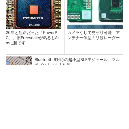
20年と短命だった「PowerP
カメラなしで見守り可能 ア
C」、旧Freescaleが粘るもAr
ンテナ一体型ミリ波レーダー
mに勝てず
Bluetooth 6対応の超小型BLEモジュール、マル
チプロトコルも対応
低周波ノイズ抑制に効果 「Silent Switcher
3」に42V入力品が登...
「半導体プロセスエンジニア」って何するの？