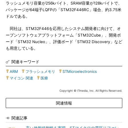
ラッシュメモリ容量が256kバイト、SRAM容量が128kバイトで、
パッケージが64端子LQFPの「STM32F446RC」場合、約3.75米
ドルである。
同社は、STM32F446を応用したシステム開発者に向けて、オ
ープンソフトウェアプラットフォーム「STM32Cube」、開発ボ
ード「STM32 Nucleo」、評価ボード「STM32 Discovery」など
も用意している。
関連キーワード
ARM
|
フラッシュメモリ
|
STMicroelectronics
|
マイコン 関連
|
医療
Copyright © ITmedia, Inc. All Rights Reserved.
関連情報
関連記事
高い放射線耐性を実現、STマイクロの電圧リファレ