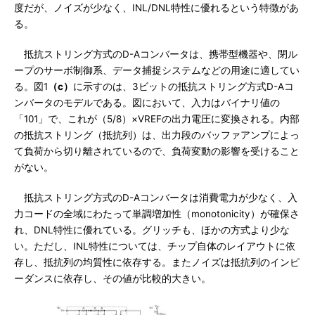
度だが、ノイズが少なく、INL/DNL特性に優れるという特徴があ
る。
抵抗ストリング方式のD-Aコンバータは、携帯型機器や、閉ル
ープのサーボ制御系、データ捕捉システムなどの用途に適してい
る。図1
（c）
に示すのは、3ビットの抵抗ストリング方式D-Aコ
ンバータのモデルである。図において、入力はバイナリ値の
「101」で、これが（5/8）×VREFの出力電圧に変換される。内部
の抵抗ストリング（抵抗列）は、出力段のバッファアンプによっ
て負荷から切り離されているので、負荷変動の影響を受けること
がない。
抵抗ストリング方式のD-Aコンバータは消費電力が少なく、入
力コードの全域にわたって単調増加性（monotonicity）が確保さ
れ、DNL特性に優れている。グリッチも、ほかの方式より少な
い。ただし、INL特性については、チップ自体のレイアウトに依
存し、抵抗列の均質性に依存する。またノイズは抵抗列のインピ
ーダンスに依存し、その値が比較的大きい。