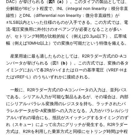
DAC）が挙げられる（
図1（a）
）。このタイプの製品としては、
分解能が16ビット程度で、INL（integral non linearity：積分非直
線性）とDNL（differential non linearity：微分非直線性）が
±1LSB以内といった仕様のものが入手できる。この方式では、電
流‐電圧変換用に外付けのオペアンプが必要となることが多い
が、セトリング時間が比較的短く（例えば0.3μs以下）、広帯域
幅（例えば10MHz以上）での変換が可能だという特徴を備える。
産業用途に最も適したものとしては、R2Rラダー方式のD-Aコ
ンバータが挙げられる（図1
（b）
）。この方式では、変換の各タ
イミングにおいて各2Rがハイまたはローの基準電圧（VREF-Hま
たはVREF-L）のうちいずれかに接続される。
一般に、R2Rラダー方式のD-Aコンバータの入力は、並列バス
である。シリアル入力が可能な製品もあるが、その場合は、内部
にシリアル‐パラレル変換用のレジスタを持ち、ラッチされたパ
ラレルデータがD-A変換部への入力となる。入力がパラレル/シリ
アルいずれの場合にも、抵抗がスイッチングするタイミングのず
れ（スキュー）によって出力にグリッチが発生する。R2Rラダー
方式は、R2Rを利用した乗算方式と同様にセトリング時間は中程