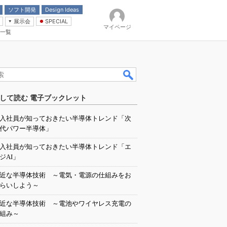
ソフト開発
Design Ideas
展示会
SPECIAL
マイページ
一覧
「電源技術」
イバ
して読む 電子ブックレット
入社員が知っておきたい半導体トレンド「次
代パワー半導体」
入社員が知っておきたい半導体トレンド「エ
ジAI」
近な半導体技術 ～電気・電源の仕組みをお
らいしよう～
近な半導体技術 ～電池やワイヤレス充電の
組み～