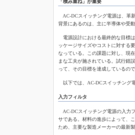
「積み重ね」が重要
めざせ高効率！ モーター
座
AC-DCスイッチング電源は、革
Bluetooth mesh入門
背景にあるのは、主に半導体や受動
「SPICEの仕組みとその
最新記事一覧
電源設計における最終的な目標は
計測器メーカーから見た5
ッケージサイズやコストに対する
なっている。この課題に対し、現
USB Type-Cの登場で評
う変わる？
まな工夫が施されている。試行錯
IoT時代の無線規格を知る【
って、その目標を達成しているの
編】
IoT時代の無線規格を知る【
以下では、AC-DCスイッチング
編】
入力フィルタ
AC-DCスイッチング電源の入力
サである。材料の進歩によって、
ため、主要な製造メーカーの最新