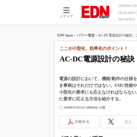
DESIGN C
FEATURED
モーター
LSI
メディア
ARCHIVES
電源設計
マイコン
プロセスエンジニアの現
カーボンニュートラルへの挑戦
FPGA
EDN Japan
>
パワー/電源
>
AC-DC電源設計の秘訣：
マイクロプロセッサ懐古
IoT×製造業
中堅技術者に贈る電子部品
ここが小型化、効率化のポイント！
つながるクルマ
用講座
AC-DC電源設計の秘訣
エレクトロニクス入門
たった2つの式で始めるDC
バーターの設計
5G（EE Times Japan）
DC-DCコンバーター活用
医療エレ（EE Times Japan）
電源の設計において、機能/動作の仕様
Wired, Weird
き事柄はそれだけではない。EMC性能
製品解剖（EE Times Japan）
小型化の要求にも応えなければならない
マイコン講座
た要求に応える方法を紹介する。
Q&Aで学ぶマイコン講座
2008年01月01日 00時00分 公開
高速シリアル伝送技術講
記録計／データロガーの
印刷する
見る
アナログ設計のきほん／A
ズ編