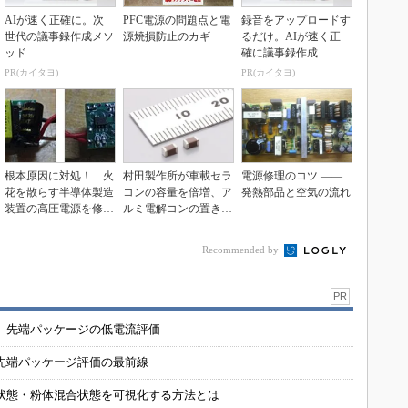
AIが速く正確に。次
PFC電源の問題点と電
録音をアップロードす
世代の議事録作成メソ
源焼損防止のカギ
るだけ。AIが速く正
ッド
確に議事録作成
PR(カイタヨ)
PR(カイタヨ)
根本原因に対処！ 火
村田製作所が車載セラ
電源修理のコツ ――
花を散らす半導体製造
コンの容量を倍増、ア
発熱部品と空気の流れ
装置の高圧電源を修理
ルミ電解コンの置き換
【後編】
え目指す
Recommended by
PR
 先端パッケージの低電流評価
先端パッケージ評価の最前線
状態・粉体混合状態を可視化する方法とは