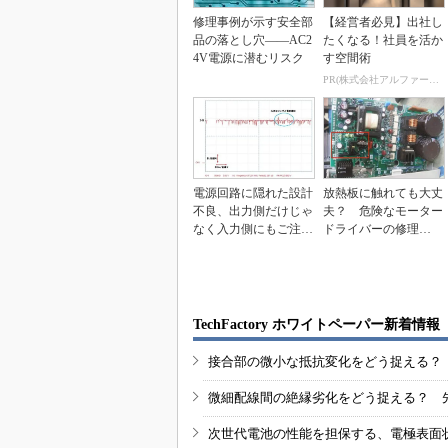
修理事例が示す安全部
【経営者必見】出社し
品の落とし穴――AC2
たくなる！社員を活か
4V電源に潜むリスク
す空間術
PR(株式会社アルファーテクノ)
電源回路に隠れた設計
放熱板に触れても大丈
不良、出力側だけじゃ
夫？ 危険なモーター
なく入力側にもご注
ドライバーの修理
意！
（1）
TechFactory ホワイトペーパー新着情報
接合部の微小な抵抗変化をどう捉える？
微細配線間の絶縁劣化をどう捉える？ 
次世代電池の性能を担保する、電極表面