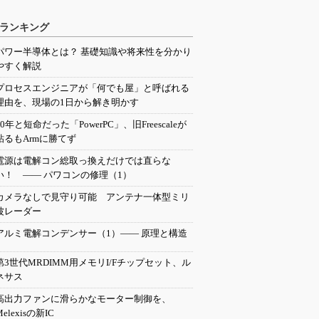
ランキング
パワー半導体とは？ 基礎知識や将来性を分かり
やすく解説
プロセスエンジニアが「何でも屋」と呼ばれる
理由を、現場の1日から解き明かす
20年と短命だった「PowerPC」、旧Freescaleが
粘るもArmに勝てず
電源は電解コン総取っ換えだけでは直らな
い！ ―― パワコンの修理（1）
カメラなしで見守り可能 アンテナ一体型ミリ
波レーダー
アルミ電解コンデンサー（1）―― 原理と構造
第3世代MRDIMM用メモリI/Fチップセット、ル
ネサス
高出力ファンに滑らかなモーター制御を、
Melexisの新IC