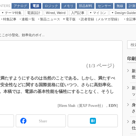
アナログ
電源
ロジック
メモリ
部品材料
センサー
無線
計測
ENTERS
テーマ特集
電源設計
入門記事
マイコン
Wired, Weird
Design Guide
アナログ機能回路
受動部品
特集記事
連載一覧
製品ニュース
電子版
読者登録（メルマガ登録）
全記事
計測機器
Microchip情報
モーター入門
マイコン講座
CEATEC
パワー関連と電源
機構部品
場から
EDN Japan×EE Times Japan統合電
EdgeTech＋
タイミングデバイス
オンデマンドセミナー
Q&Aで学ぶマイコン講座
子版
ディスプレイとドラ
ここが小型化、効率化のポイ...
録
TECHNO-FRONTIER
マイコン入門!! 必携用語集
電子ブックレット
計測とテスト
“徹底”活
組込み/エッジコンピューティング展
信号源とパルス信号
人とくるま展
印刷
/DCコン
Wired, Weird
（1/3 ページ）
AUTOMOTIVE WORLD
新
講座
世
を満たすようにするのは当然のことである。しかし、満たすべ
や安全性などに関する国際規格に従いつつ、さらに高効率化、
新
。本稿では、電源の基本性能を犠牲にすることなく、そうし
ッ
身
[Hiren Shah（英XP Power社），
EDN
]
座
さ
基礎知識
Share
身
仕
DCとノイ