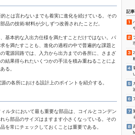
駆動入門講
記事
新的とは言わないまでも着実に進化を続けている。その
部品の技術/材料が少しずつ改善されたことだ。
活用設計」
、基本的な入出力仕様を満たすことだけではない。パ
G
要求を満たすことも、進化の過程の中で普遍的な課題と
在の電源回路では、入力から出力までの各所に、さまざ
価試験はど
誤の結果得られたいくつかの手法を積み重ねることによ
Thread
である。
Z-Wave
電源の各所における設計上のポイントを紹介する。
フィルタにおいて最も重要な部品は、コイルとコンデン
これら部品のサイズはますます小さくなっている。その
製品を常にチェックしておくことは重要である。