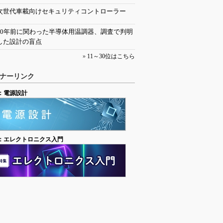
次世代車載向けセキュリティコントローラー
30年前に関わった半導体用温調器、調査で判明
した設計の盲点
»
11～30位はこちら
ナーリンク
：電源設計
：エレクトロニクス入門