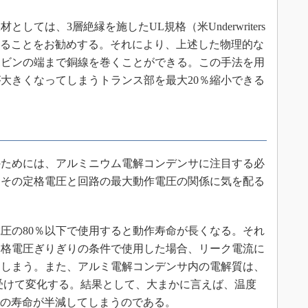
ては、3層絶縁を施したUL規格（米Underwriters
銅線を用いることをお勧めする。それにより、上述した物理的な
ボビンの端まで銅線を巻くことができる。この手法を用
大きくなってしまうトランス部を最大20％縮小できる
ためには、アルミニウム電解コンデンサに注目する必
、その定格電圧と回路の最大動作電圧の関係に気を配る
圧の80％以下で使用すると動作寿命が長くなる。それ
定格電圧ぎりぎりの条件で使用した場合、リーク電流に
てしまう。また、アルミ電解コンデンサ内の電解質は、
受けて変化する。結果として、大まかに言えば、温度
サの寿命が半減してしまうのである。