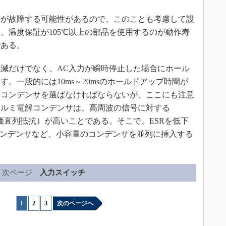
が故障する可能性があるので、このことも考慮して設
、温度保証が105℃以上の部品を使用するのが動作寿
である。
減だけでなく、AC入力が瞬時停止した場合にホール
。一般的には10ms～20msのホールドアップ時間が
のコンデンサを選ばなければならないが、ここにも注意
アルミ電解コンデンサは、高周波の信号に対する
esistance：等価直列抵抗）が高いことである。そこで、ESRを低下
ムコンデンサなど、小容量のコンデンサを並列に挿入する
次ページ
入力スイッチ
1
|
2
|
3
次のページへ