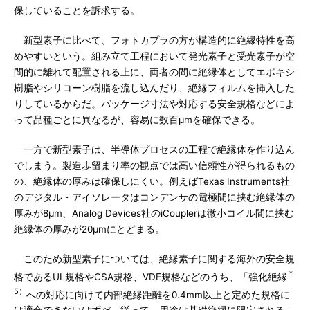
保していることを訴求する。
新型素子に比べて、フォトカプラの方が構造的に絶縁特性を高
めやすいという。組み立て工程において発光素子と受光素子が空
間的に離れて配置される上に、両者の間に絶縁体としてエポキシ
樹脂やシリコーン樹脂を流し込んだり、絶縁フィルムを挿入した
りしているからだ。パッケージ寸法や対応する安全規格などによ
って品種ごとに異なるが、容易に数百μmを確保できる。
一方で新型素子は、半導体プロセスの工程で絶縁体を作り込ん
でしまう。製造歩留まり率の観点では高い信頼性が得られるもの
の、絶縁体の厚みは確保しにくい。例えばTexas Instruments社
のデジタル・アイソレータはコンデンサの電極間に挟む絶縁体の
厚みが8μm、Analog Devices社のiCouplerは微小コイル間に挟む
絶縁体の厚みが20μmにとどまる。
このため新型素子については、絶縁素子に関する海外の安全規
＊
格であるUL規格やCSA規格、VDE規格などのうち、「強化絶縁
5）
への対応に向けて内部絶縁距離を0.4mm以上と定めた規格に