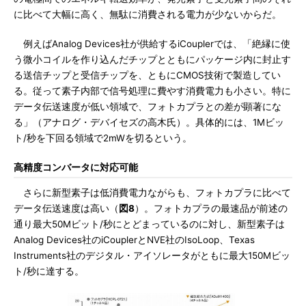
に比べて大幅に高く、無駄に消費される電力が少ないからだ。
例えばAnalog Devices社が供給するiCouplerでは、「絶縁に使
う微小コイルを作り込んだチップとともにパッケージ内に封止す
る送信チップと受信チップを、ともにCMOS技術で製造してい
る。従って素子内部で信号処理に費やす消費電力も小さい。特に
データ伝送速度が低い領域で、フォトカプラとの差が顕著にな
る」（アナログ・デバイセズの高木氏）。具体的には、1Mビッ
ト/秒を下回る領域で2mWを切るという。
高精度コンバータに対応可能
さらに新型素子は低消費電力ながらも、フォトカプラに比べて
データ伝送速度は高い（
図8
）。フォトカプラの最速品が前述の
通り最大50Mビット/秒にとどまっているのに対し、新型素子は
Analog Devices社のiCouplerとNVE社のIsoLoop、Texas
Instruments社のデジタル・アイソレータがともに最大150Mビッ
ト/秒に達する。