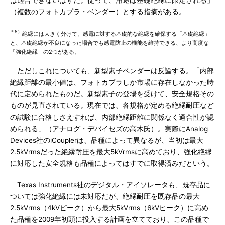
は適合できないはずだ。従って、用途は基礎絶縁に限定される」
（複数のフォトカプラ・ベンダー）とする指摘がある。
＊5）
絶縁には大きく分けて、感電に対する基礎的な絶縁を確保する「基礎絶縁」
と、基礎絶縁が不良になった場合でも感電防止の機能を維持できる、より高度な
「強化絶縁」の2つがある。
ただしこれについても、新型素子ベンダーは反論する。「内部
絶縁距離の最小値は、フォトカプラしか市場に存在しなかった時
代に定められたものだ。新型素子の登場を受けて、安全規格その
ものが見直されている。現在では、各規格が定める絶縁耐圧など
の試験に合格しさえすれば、内部絶縁距離に関係なく適合性が認
められる」（アナログ・デバイセズの高木氏）。実際にAnalog
Devices社のiCouplerは、品種によって異なるが、当初は最大
2.5kVrmsだった絶縁耐圧を最大5kVrmsに高めており、強化絶縁
に対応した安全規格も品種によってはすでに取得済みだという。
Texas Instruments社のデジタル・アイソレータも、既存品に
ついては強化絶縁には未対応だが、絶縁耐圧を既存品の最大
2.5kVrms（4kVピーク）から最大5kVrms（6kVピーク）に高め
た品種を2009年初頭に投入する計画を立てており、この品種で