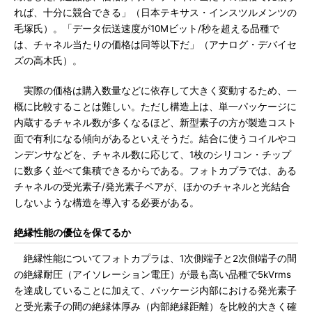
れば、十分に競合できる」（日本テキサス・インスツルメンツの
毛塚氏）。「データ伝送速度が10Mビット/秒を超える品種で
は、チャネル当たりの価格は同等以下だ」（アナログ・デバイセ
ズの高木氏）。
実際の価格は購入数量などに依存して大きく変動するため、一
概に比較することは難しい。ただし構造上は、単一パッケージに
内蔵するチャネル数が多くなるほど、新型素子の方が製造コスト
面で有利になる傾向があるといえそうだ。結合に使うコイルやコ
ンデンサなどを、チャネル数に応じて、1枚のシリコン・チップ
に数多く並べて集積できるからである。フォトカプラでは、ある
チャネルの受光素子/発光素子ペアが、ほかのチャネルと光結合
しないような構造を導入する必要がある。
絶縁性能の優位を保てるか
絶縁性能についてフォトカプラは、1次側端子と2次側端子の間
の絶縁耐圧（アイソレーション電圧）が最も高い品種で5kVrms
を達成していることに加えて、パッケージ内部における発光素子
と受光素子の間の絶縁体厚み（内部絶縁距離）を比較的大きく確