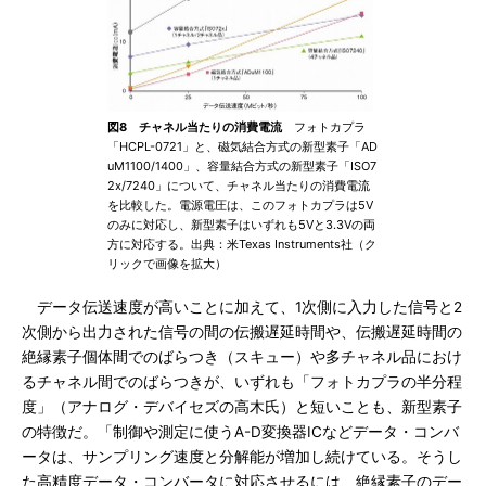
図8 チャネル当たりの消費電流
フォトカプラ
「HCPL-0721」と、磁気結合方式の新型素子「AD
uM1100/1400」、容量結合方式の新型素子「ISO7
2x/7240」について、チャネル当たりの消費電流
を比較した。電源電圧は、このフォトカプラは5V
のみに対応し、新型素子はいずれも5Vと3.3Vの両
方に対応する。出典：米Texas Instruments社（ク
リックで画像を拡大）
データ伝送速度が高いことに加えて、1次側に入力した信号と2
次側から出力された信号の間の伝搬遅延時間や、伝搬遅延時間の
絶縁素子個体間でのばらつき（スキュー）や多チャネル品におけ
るチャネル間でのばらつきが、いずれも「フォトカプラの半分程
度」（アナログ・デバイセズの高木氏）と短いことも、新型素子
の特徴だ。「制御や測定に使うA-D変換器ICなどデータ・コンバ
ータは、サンプリング速度と分解能が増加し続けている。そうし
た高精度データ・コンバータに対応させるには、絶縁素子のデー