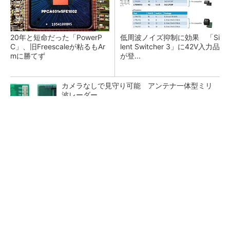
20年と短命だった「PowerP
低周波ノイズ抑制に効果 「Si
C」、旧Freescaleが粘るもAr
lent Switcher 3」に42V入力品
mに勝てず
が登...
カメラなしで見守り可能 アンテナ一体型ミリ
波レーダー
Bluetooth 6対応の超小型BLEモジュール、マル
チプロトコルも対応
「半導体プロセスエンジニア」って何するの？