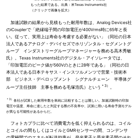
もった結果である。出典：米Texas Instruments社
（クリックで画像を拡大）
加速試験の結果から見積もった耐用年数は、Analog Devices社
のiCouplerで「絶縁端子間の印加電圧が400Vrms時に65年と長
い。従って、実用上は寿命を考慮する必要がない」（同社の日本
法人であるアナログ・デバイセズでホリゾンタル・セグメントグ
ループ インダストリーグループマネージャーを務める高木秀敏
氏）。Texas Instruments社のデジタル・アイソレータでは、
「印加電圧のピーク値が560Vのときに28年である」（同社の日
本法人である日本テキサス・インスツルメンツで営業・技術本
部 ビジネス・デベロップメント シグナルチェーン 半導体グ
＊3）
ループ主任技師 主事を務める毛塚浩氏）という
。
＊3）
各社が試算した耐用年数を単純に比較することは難しい。加速試験時の印加
電圧や温度、寿命に達したと判定する際の不良率や、試算に用いる寿命予測モデル
が異なる可能性があるからだ。
フォトカプラに比べて消費電力を低く抑えられるのは、コイル
とコイルの間もしくはコイルとGMRセンサーの間、コンデンサ
の電極間でのエネルギ転送効率が、発光素子と受光素子間のそれ