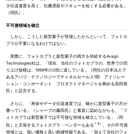
タ伝送速度を高く、伝搬遅延やスキューを短くする必要がある」
（同氏）。
不可侵領域を確立
しかし、こうした新型素子が登場したからといって、フォトカ
プラが不要になるわけではない。
実際に、フォトカプラと新型素子の両方を供給するAvago
Technologies社は、「現在、当社のフォトカプラの、世界での売
り上げ規模は、1999年の2倍に達している」（同社の日本法人で
あるアバゴ・テクノロジーでチャネルセールス1部 アイソレー
ション・コンポーネント プロダクトマネージャを務める高田篤
氏）と証言する。
さらに、「寿命やデータ伝送速度では、確かに新型素子の方が
勝っている」（シャープの藤田氏）と素直に認めながらも、「フ
ォトカプラは新型素子では不可侵な領域を確立している」（同
＊4）
氏）と主張するフォトカプラ・ベンダーもある
。その不可侵
領域とは、低い価格と高い絶縁性能である。「加えて当社のフォ