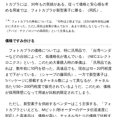
トカプラには、30年もの実績がある。従って価格と安心感を求
める用途では、フォトカプラが新型素子に勝る」（同氏）。
＊4）
フォトカプラの寿命については、「10年ほど前までは、LEDの経年劣化は確
かに大きかった。ただし現在は改善が進んでおり、あまり劣化しなくなっている」
（アバゴ・テクノロジーの高田氏）という主張もある。
価格ですみ分ける
フォトカプラの価格については、特に汎用品で、「台湾ベンダ
ーなどの台頭によって、低価格化が進んでいる」（NECエレクト
ロニクス）という。このため大量購入時の単価は、「汎用品であ
れば、数年前に10円を切った。高速品でも、現在は10～20円程度
まで下がっている」（シャープの藤田氏）。一方で新型素子は、
1パッケージに搭載するチャネル数によって異なるが、チャネル
当たり50～200円程度で販売されているようだ。このため、価格
が採用障壁になって用途が比較的限定されてしまう。
ただし、新型素子を供給するベンダーはこう主張する。「フォ
トカプラといえども、Mビット/秒オーダーのデータ伝送速度に
対応した高速品は、価格が高い。チャネル当たりの価格で比較す