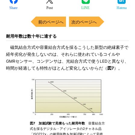
Share
Post
LINE
Hatena
前のページへ
次のページへ
耐用年数は数十年に達する
磁気結合方式や容量結合方式を採るこうした新型の絶縁素子で
経年劣化が発生しないのは、それらに使われているコイルや
GMRセンサー、コンデンサは、光結合方式で使うLEDと異なり、
時間が経過しても特性がほとんど変化しないからだ（
図7
）。
図7 加速試験で見積もった耐用年数
容量結合方
式を採るデジタル・アイソレータの2チャネル品
「ISO722x」の耐用年数を加速試験によって見積