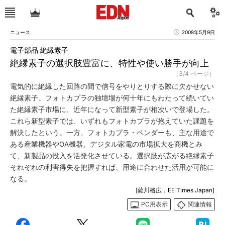
ニュース
2008年5月9日
電子部品 絶縁素子
絶縁素子の選択肢豊富に、特性や使い勝手が向上
（3/4 ページ）
電気的に絶縁した回路の間で信号をやりとりする際に欠かせない
絶縁素子。フォトカプラの独壇場が何十年にもわたって続いてい
た絶縁素子市場に、近年になって新型素子が相次いで登場した。
これら新型素子では、いずれもフォトカプラが抱えていた課題を
解決したという。一方、フォトカプラ・ベンダーも、主な用途で
ある産業機器やOA機器、デジタル家電の市場拡大を商機とみ
て、新製品の投入を活発化させている。選択肢が広がる絶縁素子
それぞれの利害得失を把握すれば、用途に合わせた活用が可能に
なる。
[薩川格広，EE Times Japan]
PC用表示
関連情報