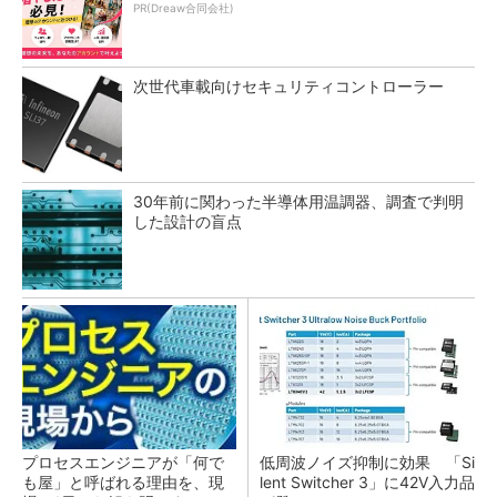
PR(Dreaw合同会社)
次世代車載向けセキュリティコントローラー
30年前に関わった半導体用温調器、調査で判明
した設計の盲点
プロセスエンジニアが「何で
低周波ノイズ抑制に効果 「Si
も屋」と呼ばれる理由を、現
lent Switcher 3」に42V入力品