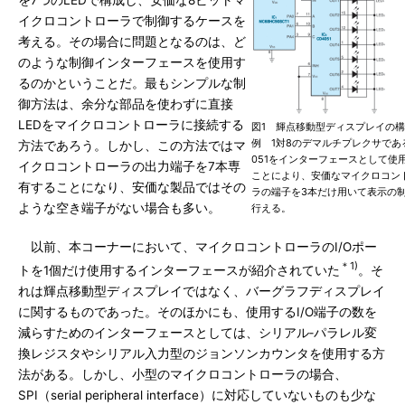
を7つのLEDで構成し、安価な8ビットマ
イクロコントローラで制御するケースを
考える。その場合に問題となるのは、ど
のような制御インターフェースを使用す
るのかということだ。最もシンプルな制
御方法は、余分な部品を使わずに直接
LEDをマイクロコントローラに接続する
図1 輝点移動型ディスプレイの
例 1対8のデマルチプレクサである
方法であろう。しかし、この方法ではマ
051をインターフェースとして使
イクロコントローラの出力端子を7本専
ことにより、安価なマイクロコン
有することになり、安価な製品ではその
ラの端子を3本だけ用いて表示の
ような空き端子がない場合も多い。
行える。
以前、本コーナーにおいて、マイクロコントローラのI/Oポー
＊1)
トを1個だけ使用するインターフェースが紹介されていた
。そ
れは輝点移動型ディスプレイではなく、バーグラフディスプレイ
に関するものであった。そのほかにも、使用するI/O端子の数を
減らすためのインターフェースとしては、シリアル‐パラレル変
換レジスタやシリアル入力型のジョンソンカウンタを使用する方
法がある。しかし、小型のマイクロコントローラの場合、
SPI（serial peripheral interface）に対応していないものも少な