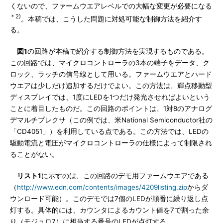
くないので、ファームウエアレベルでの大幅な変更が必要になる
＊2)
。本稿では、こうした問題に対処可能な制御方法を紹介す
る。
図1
の回路が本稿で紹介する制御方法を実現するものである。
この回路では、マイクロコントローラの3本の端子をデータ、ク
ロック、ラッチの信号線として用いる。ファームウエアとハード
ウエアは少しだけ追加するだけでよい。この方法は、輝点移動型
ディスプレイでは、1度にLEDを1つだけ発光させればよいという
ことに着目したものだ。この回路のポイントは、1対8のアナログ
デマルチプレクサ（この例では、米National Semiconductor社の
「CD4051」）を利用している点である。この方法では、LEDの
駆動電流と電圧がマイクロコントローラの仕様によって制限され
ることがない。
リスト1
に示すのは、この回路のデモ用ファームウエアである
（
http://www.edn.com/contents/images/4209listing.zip
からダ
ウンロード可能）。このデモでは7個のLEDが順番に繰り返し点
灯する。具体的には、カウンタによるカウント値を7で割った余
り（モジュロ7）に相当する番号のLEDが点灯する。