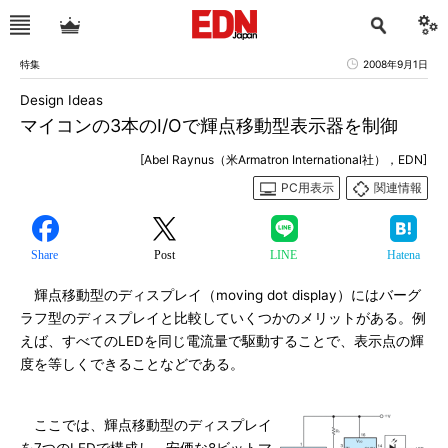
特集
2008年9月1日
Design Ideas
マイコンの3本のI/Oで輝点移動型表示器を制御
[Abel Raynus（米Armatron International社），EDN]
PC用表示
関連情報
Share
Post
LINE
Hatena
輝点移動型のディスプレイ（moving dot display）にはバーグ
ラフ型のディスプレイと比較していくつかのメリットがある。例
えば、すべてのLEDを同じ電流量で駆動することで、表示点の輝
度を等しくできることなどである。
ここでは、輝点移動型のディスプレイ