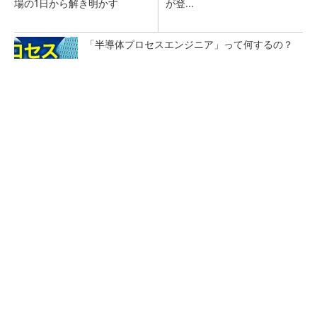
場の1日から解き明かす
が登...
「半導体プロセスエンジニア」って何するの？
カメラなしで見守り可能 アンテナ一体型ミリ
波レーダー
Bluetooth 6対応の超小型BLEモジュール、マル
チプロトコルも対応