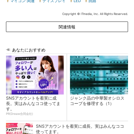
マイコン 関連
|
ディスプレイ
|
LED
|
回路
Copyright © ITmedia, Inc. All Rights Reserved.
関連情報
あなたにおすすめ
SNSアカウントを着実に成
ジャンク品の中華製オシロス
長。実はみんなココ使ってま
コープを修理する（1）
す。
PR(Dreaw合同会社)
SNSアカウントを着実に成長。実はみんなココ
使ってます。