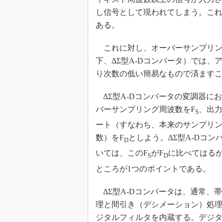
し信号として現われてしまう。こ
めざせ高効率！ モーター
座
ある。
Bluetooth mesh入門
これに対し、オーバーサンプリング
「SPICEの仕組みとその
最新記事一覧
下、ΔΣ型A-Dコンバータ）では
計測器メーカーから見た5
り次数の低い簡易なもので済ます
USB Type-Cの登場で評
う変わる？
ΔΣ型A-Dコンバータの変調器に
バーサンプリング周波数をF
、出
IoT時代の無線規格を知る【
S
編】
ート（すなわち、本来のサンプリ
IoT時代の無線規格を知る【
数）をF
としよう。ΔΣ型A-Dコン
D
編】
いては、このF
がF
に比べてはる
S
D
ところが1つのポイントである。
ΔΣ型A-Dコンバータは、通常、
理と間引き（デシメーション）処
ジタルフィルタを内蔵する。デジ