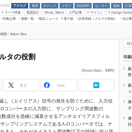
アナログ
電源
ロジック
メモリ
部品材料
センサー
無線
計測
ENTERS
テーマ特集
電源設計
入門記事
マイコン
Wired, Weird
Design Guide
アナログ機能回路
受動部品
特集記事
連載一覧
製品ニュース
電子版
読者登録（メルマガ登録）
全記事
計測機器
Microchip情報
モーター入門
マイコン講座
CEATEC
パワー関連と電源
機構部品
場から
EDN Japan×EE Times Japan統合電
EdgeTech＋
タイミングデバイス
オンデマンドセミナー
Q&Aで学ぶマイコン講座
子版
ディスプレイとドラ
aker's Best
録
TECHNO-FRONTIER
マイコン入門!! 必携用語集
電子ブックレット
計測とテスト
“徹底”活
組込み/エッジコンピューティング展
信号源とパルス信号
ルタの役割
人とくるま展
印刷
/DCコン
Wired, Weird
AUTOMOTIVE WORLD
新
[Bonnie Baker，
EDN
]
講座
世
新
見る
Share
ッ
返し（エイリアス）信号の発生を防ぐために、入力信
身
座
さ
-Dコンバータの入力部に、サンプリング周波数の
周波数成分を急峻に減衰させるアンチエイリアスフィル
基礎知識
身
サンプリングシステムであるA-Dコンバータでは、ナ
仕
DCとノイ
されると、それがナイキスト周波数以下の領域に折り返