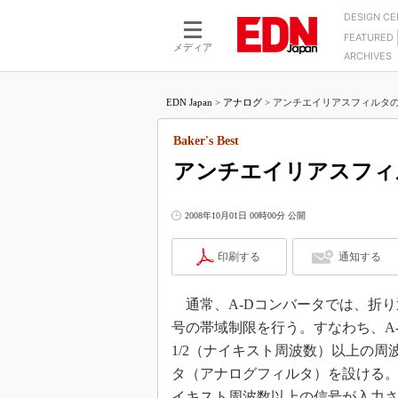
DESIGN C
FEATURED
モーター
LSI
メディア
ARCHIVES
電源設計
マイコン
プロセスエンジニアの現
カーボンニュートラルへの挑戦
FPGA
EDN Japan
>
アナログ
>
アンチエイリアスフィルタの役割：B
マイクロプロセッサ懐古
IoT×製造業
中堅技術者に贈る電子部品
Baker's Best
つながるクルマ
用講座
アンチエイリアスフィ
エレクトロニクス入門
たった2つの式で始めるDC
バーターの設計
5G（EE Times Japan）
DC-DCコンバーター活用
2008年10月01日 00時00分 公開
医療エレ（EE Times Japan）
Wired, Weird
製品解剖（EE Times Japan）
印刷する
通知する
マイコン講座
Q&Aで学ぶマイコン講座
通常、A-Dコンバータでは、折り
高速シリアル伝送技術講
号の帯域制限を行う。すなわち、A
1/2（ナイキスト周波数）以上の
記録計／データロガーの
タ（アナログフィルタ）を設ける。
アナログ設計のきほん／A
ズ編
イキスト周波数以上の信号が入力