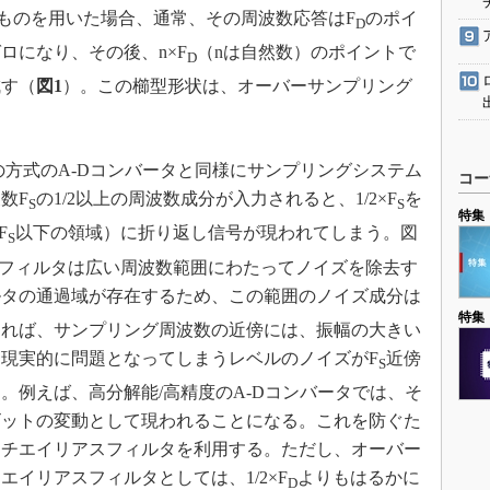
）型のものを用いた場合、通常、その周波数応答はF
のポイ
D
ロになり、その後、n×F
（nは自然数）のポイントで
D
成す（
図1
）。この櫛型形状は、オーバーサンプリング
の方式のA-Dコンバータと同様にサンプリングシステム
コー
数F
の1/2以上の周波数成分が入力されると、1/2×F
を
S
S
特集
F
以下の領域）に折り返し信号が現われてしまう。図
S
タルフィルタは広い周波数範囲にわたってノイズを除去す
ルタの通過域が存在するため、この範囲のノイズ成分は
特集
あれば、サンプリング周波数の近傍には、振幅の大きい
現実的に問題となってしまうレベルのノイズがF
近傍
S
。例えば、高分解能/高精度のA-Dコンバータでは、そ
ビットの変動として現われることになる。これを防ぐた
アンチエイリアスフィルタを利用する。ただし、オーバー
イリアスフィルタとしては、1/2×F
よりもはるかに
D