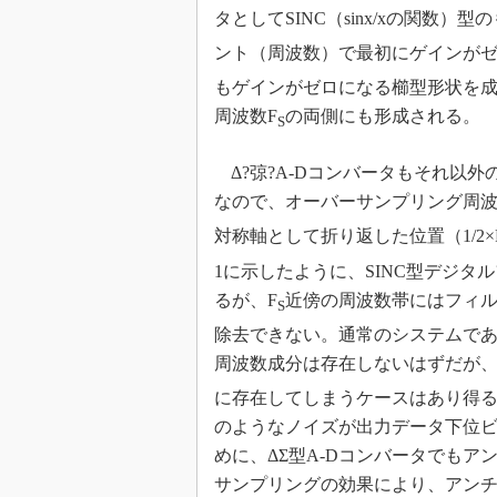
タとしてSINC（sinx/xの関数
ント（周波数）で最初にゲインがゼ
もゲインがゼロになる櫛型形状を
周波数F
の両側にも形成される。
S
Δ?弶?A-Dコンバータもそれ以外
なので、オーバーサンプリング周波
対称軸として折り返した位置（1/2×
1に示したように、SINC型デジ
るが、F
近傍の周波数帯にはフィ
S
除去できない。通常のシステムで
周波数成分は存在しないはずだが、
に存在してしまうケースはあり得る
のようなノイズが出力データ下位
めに、ΔΣ型A-Dコンバータでも
サンプリングの効果により、アンチエ