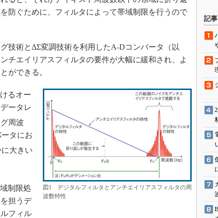
れを防ぐために、フィルタによって帯域制限を行うので
駆動入門講
記事
技術とΔΣ変調技術を利用したA-Dコンバータ（以
活用設計」
、アンチエイリアスフィルタの要件が大幅に緩和され、よ
G
ことができる。
価試験はど
おけるオー
力データレ
Thread
ング周波
Z-Wave
バータにお
かに大きい
帯域制限処
図1 デジタルフィルタとアンチエイリアスフィルタの周
波数特性
理を担うデ
タルフィル