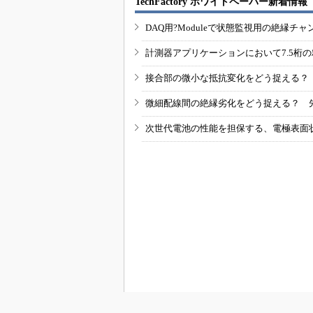
TechFactory ホワイトペーパー新着情報
DAQ用?Moduleで状態監視用の絶縁
計測器アプリケーションにおいて7.5桁
接合部の微小な抵抗変化をどう捉える？
微細配線間の絶縁劣化をどう捉える？ 
次世代電池の性能を担保する、電極表面