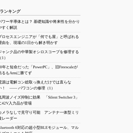
ランキング
パワー半導体とは？ 基礎知識や将来性を分かり
やすく解説
プロセスエンジニアが「何でも屋」と呼ばれる
理由を、現場の1日から解き明かす
ジャンク品の中華製オシロスコープを修理する
（1）
20年と短命だった「PowerPC」、旧Freescaleが
粘るもArmに勝てず
電源は電解コン総取っ換えだけでは直らな
い！ ―― パワコンの修理（1）
低周波ノイズ抑制に効果 「Silent Switcher 3」
に42V入力品が登場
カメラなしで見守り可能 アンテナ一体型ミリ
波レーダー
Bluetooth 6対応の超小型BLEモジュール、マル