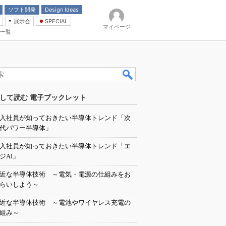
ソフト開発
Design Ideas
展示会
SPECIAL
マイページ
一覧
「電源技術」
イバ
して読む 電子ブックレット
入社員が知っておきたい半導体トレンド「次
代パワー半導体」
入社員が知っておきたい半導体トレンド「エ
ジAI」
近な半導体技術 ～電気・電源の仕組みをお
らいしよう～
近な半導体技術 ～電池やワイヤレス充電の
組み～