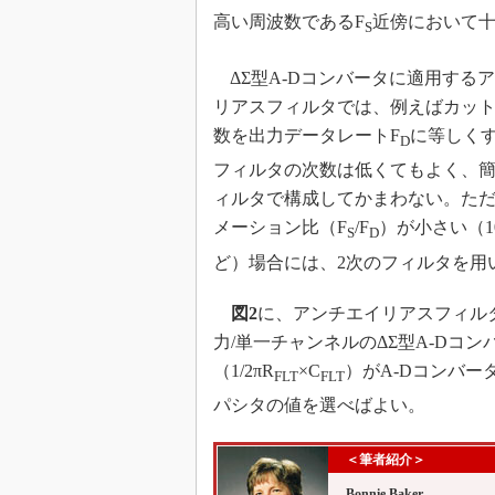
高い周波数であるF
近傍において
S
ΔΣ型A-Dコンバータに適用する
リアスフィルタでは、例えばカッ
数を出力データレートF
に等しく
D
フィルタの次数は低くてもよく、簡
ィルタで構成してかまわない。た
メーション比（F
/F
）が小さい（1
S
D
ど）場合には、2次のフィルタを用
図2
に、アンチエイリアスフィル
力/単一チャンネルのΔΣ型A-Dコ
（1/2πR
×C
）がA-Dコンバー
FLT
FLT
パシタの値を選べばよい。
＜筆者紹介＞
Bonnie Baker