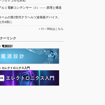
チプロトコルも対応
アルミ電解コンデンサー（1）―― 原理と構造
ロームの第2世代テラヘルツ波発振デバイス、
出力4倍に
»
11～30位はこちら
ナーリンク
：電源設計
：エレクトロニクス入門