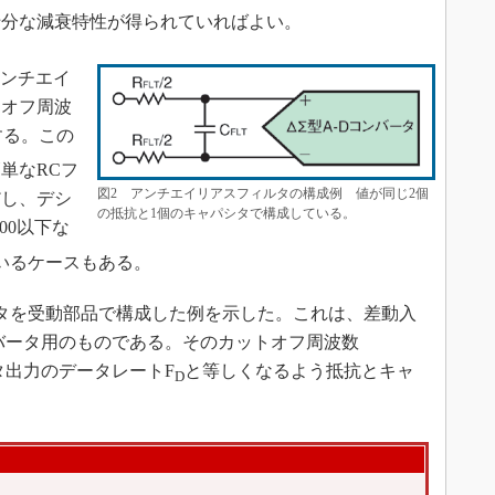
十分な減衰特性が得られていればよい。
アンチエイ
トオフ周波
する。この
単なRCフ
図2 アンチエイリアスフィルタの構成例 値が同じ2個
だし、デシ
の抵抗と1個のキャパシタで構成している。
00以下な
いるケースもある。
タを受動部品で構成した例を示した。これは、差動入
ンバータ用のものである。そのカットオフ周波数
タ出力のデータレートF
と等しくなるよう抵抗とキャ
D