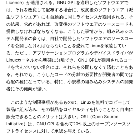
License）が適用される。GNU GPLを適用したソフトウエアで
は、それを改変して配布する場合に、改変後のソフトウエア（派
生ソフトウエア）にも自動的に同じライセンスが適用される。そ
の結果、求めがあれば、改変後のソフトウエアのソースコードも
提供しなければならなくなる。こうした事情から、組み込みシス
テム開発者の多くは、自社で開発したソフトウエアのソースコー
ドを公開しなければならないことを恐れてLinuxを敬遠してい
る。ただし、アプリケーションプログラムやデバイスドライバが
Linuxカーネルから明確に分離でき、GNU GPLが適用されるコー
ドを含んでいない場合には、それらを公開しなくて済むこともあ
る。それでも、こうしたコードの分離の必要性が開発者の間では
心配の種になっている。特に、小規模の組み込みシステムの開発
者にその傾向が強い。
このような制限事項があるものの、Linuxを無料でコピーして
製品に組み込み、その製品をロイヤルティを払うことなく自由に
販売できることのメリットは大きい。OSI（Open Source
Initiative）は、GNU GPLを含めて20件以上のオープンソースソ
フトライセンスに対して承認を与えている。