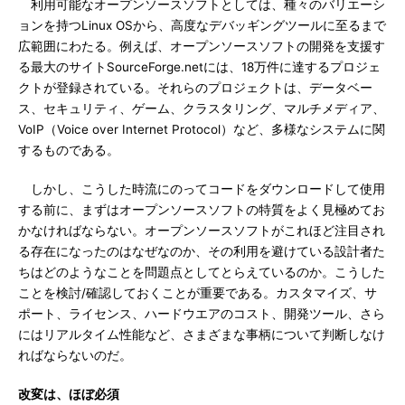
利用可能なオープンソースソフトとしては、種々のバリエーシ
ョンを持つLinux OSから、高度なデバッギングツールに至るまで
広範囲にわたる。例えば、オープンソースソフトの開発を支援す
る最大のサイトSourceForge.netには、18万件に達するプロジェ
クトが登録されている。それらのプロジェクトは、データベー
ス、セキュリティ、ゲーム、クラスタリング、マルチメディア、
VoIP（Voice over Internet Protocol）など、多様なシステムに関
するものである。
しかし、こうした時流にのってコードをダウンロードして使用
する前に、まずはオープンソースソフトの特質をよく見極めてお
かなければならない。オープンソースソフトがこれほど注目され
る存在になったのはなぜなのか、その利用を避けている設計者た
ちはどのようなことを問題点としてとらえているのか。こうした
ことを検討/確認しておくことが重要である。カスタマイズ、サ
ポート、ライセンス、ハードウエアのコスト、開発ツール、さら
にはリアルタイム性能など、さまざまな事柄について判断しなけ
ればならないのだ。
改変は、ほぼ必須