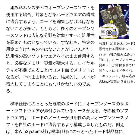
組み込みシステムでオープンソースソフトを
使用する場合、対象となるハードウエアの構成
に適合するよう、コードを編集しなければなら
ないことが多い。もともと、多くのオープンソ
ースソフトは広範な分野を対象とすべく汎用性
を高めたものとなっている。すなわち、特定の
写真1 組み込みボード
用途に向けたものではないことがほとんどだ。
添付される開発キット W
ystems社の組み込み
汎用性の高いソフトウエアをそのまま使用する
品には、オープンソー
と、必要なメモリー容量が増大する。ロイヤル
発キットが添付されて
ティが不要であることはコスト面でメリットと
同キットにはドライバ
ドキュメント、組み込
なるが、そのまま用いると、結果的にコストが
のLinux実装が含まれる
増大してしまうことにもなりかねないのであ
る。
標準仕様にのっとった既製のボードに、オープンソースのサポ
ートソフトウエアが添付されているケースがある。その種のソフ
トウエアは、ボードのメーカーが汎用性の高いオープンソースソ
フトを自社のボードに適合するよう構成し直したものだ。例え
ば、米WinSystems社は標準仕様にのっとったボード製品群に、