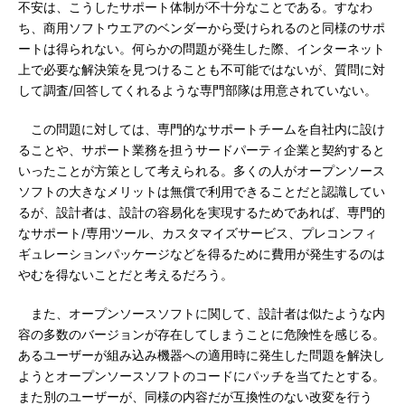
不安は、こうしたサポート体制が不十分なことである。すなわ
ち、商用ソフトウエアのベンダーから受けられるのと同様のサポ
ートは得られない。何らかの問題が発生した際、インターネット
上で必要な解決策を見つけることも不可能ではないが、質問に対
して調査/回答してくれるような専門部隊は用意されていない。
この問題に対しては、専門的なサポートチームを自社内に設け
ることや、サポート業務を担うサードパーティ企業と契約すると
いったことが方策として考えられる。多くの人がオープンソース
ソフトの大きなメリットは無償で利用できることだと認識してい
るが、設計者は、設計の容易化を実現するためであれば、専門的
なサポート/専用ツール、カスタマイズサービス、プレコンフィ
ギュレーションパッケージなどを得るために費用が発生するのは
やむを得ないことだと考えるだろう。
また、オープンソースソフトに関して、設計者は似たような内
容の多数のバージョンが存在してしまうことに危険性を感じる。
あるユーザーが組み込み機器への適用時に発生した問題を解決し
ようとオープンソースソフトのコードにパッチを当てたとする。
また別のユーザーが、同様の内容だが互換性のない改変を行う