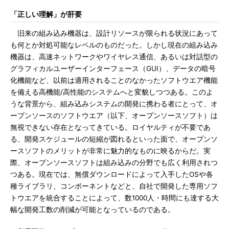
「正しい理解」が肝要
旧来の組み込み機器は、設計リソースが限られる状況にあって
も何とか対処可能なレベルのものだった。しかし現在の組み込み
機器は、高速ネットワークやワイヤレス通信、あるいは対話型の
グラフィカルユーザーインターフェース（GUI）、データの暗号
化機能など、以前は適用されることのなかったソフトウエア機能
を備える高機能/高性能のシステムへと変貌しつつある。このよ
うな背景から、組み込みシステムの開発に携わる者にとって、オ
ープンソースのソフトウエア（以下、オープンソースソフト）は
無視できない存在となってきている。ロイヤルティが不要であ
る、開発スケジュールの短縮が図れるといった面で、オープンソ
ースソフトのメリットが非常に魅力的なものに映るからだ。実
際、オープンソースソフトは組み込みの分野でも広く利用されつ
つある。現在では、無償ダウンロードによって入手したOSや各
種ライブラリ、コンポーネントなどと、自社で開発した専用ソフ
トウエアを統合することによって、数1000人・時間にも達する大
幅な開発工数の削減が可能となっているのである。