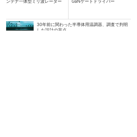
ンテナ一体型ミリ波レーダー
GaNゲートドライバー
30年前に関わった半導体用温調器、調査で判明
した設計の盲点
「半導体プロセスエンジニア」って何するの？
タップ式高入力コンバーター（1）基本回路と
その動作