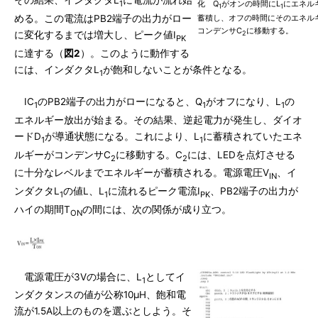
その結果、インダクタL
に電流が流れ始
1
化 Q
がオンの時間にL
にエネル
1
1
める。この電流はPB2端子の出力がロー
蓄積し、オフの時間にそのエネル
コンデンサC
に移動する。
に変化するまでは増大し、ピーク値I
2
PK
に達する（
図2
）。このように動作する
には、インダクタL
が飽和しないことが条件となる。
1
IC
のPB2端子の出力がローになると、Q
がオフになり、L
の
1
1
1
エネルギー放出が始まる。その結果、逆起電力が発生し、ダイオ
ードD
が導通状態になる。これにより、L
に蓄積されていたエネ
1
1
ルギーがコンデンサC
に移動する。C
には、LEDを点灯させる
2
2
に十分なレベルまでエネルギーが蓄積される。電源電圧V
、イ
IN
ンダクタL
の値L、L
に流れるピーク電流I
、PB2端子の出力が
1
1
PK
ハイの期間T
の間には、次の関係が成り立つ。
ON
電源電圧が3Vの場合に、L
としてイ
1
ンダクタンスの値が公称10μH、飽和電
流が1.5A以上のものを選ぶとしよう。そ