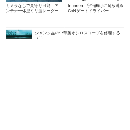
カメラなしで見守り可能 ア
Infineon、宇宙向けに耐放射線
ンテナ一体型ミリ波レーダー
GaNゲートドライバー
ジャンク品の中華製オシロスコープを修理する
（1）
低周波ノイズ抑制に効果 「Silent Switcher
3」に42V入力品が登...
「半導体プロセスエンジニア」って何するの？