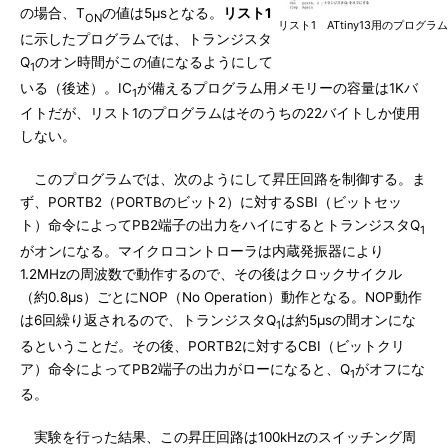
の場合、T
の値は5μsとなる。
リスト1
ON
リスト1 ATtiny13用のプログ
に示したプログラムでは、トランジスタ
Q
のオン時間がこの値になるようにして
1
いる（後述）。IC
が備えるプログラム用メモリーの容量は1Kバ
1
イトだが、リスト1のプログラムはそのうちの22バイトしか使用
しない。
このプログラムでは、次のようにして昇圧回路を制御する。ま
ず、PORTB2（PORTBのビット2）に対するSBI（ビットセッ
ト）命令によってPB2端子の出力をハイにするとトランジスタQ
1
がオンになる。マイクロコントローラは内蔵発振器により
1.2MHzの周波数で動作するので、その後はクロックサイクル
（約0.8μs）ごとにNOP（No Operation）動作となる。NOP動作
は6回繰り返されるので、トランジスタQ
は約5μsの間オンにな
1
るということだ。その後、PORTB2に対するCBI（ビットクリ
ア）命令によってPB2端子の出力がローになると、Q
がオフにな
1
る。
実験を行った結果、この昇圧回路は100kHzのスイッチング周