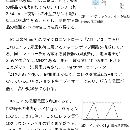
圧回路である。この回路は、わずか6個
の部品で構成されており、1インチ（約
2.54cm）平方以下の小型プリント配線
図1 LEDフラッシュライトを駆
板上に構成できる。ただし、使用する部
ための昇圧回路
品の種類とその特性には注意を要する。
IC
は米Atmel社のマイクロコントローラ「ATtiny13」であり、
1
これによって昇圧制御に用いるチャージポンプ回路を構成してい
る。同コントローラが内蔵する発振器の周波数は、電源電圧が
3.5Vの場合で1.2MHzである。また、電源電圧は1.8Vまで下げる
ことができ、消費電力も少ない。Q
はnpnトランジスタ
1
「ZTX618」であり、飽和電圧が低く、コレクタ電流は3Aまでと
なっている。D
はショットキーダイオードであり、順方向電圧が
1
低く、高い効率が得られる。
IC
に3Vの電源電圧を印加すると、
1
PB2端子の出力がハイになり、Q
がオン
1
になる。これに伴い、Q
のコレクタ電位
1
はグラウンドレベルの近くまで落ちる。
図2 インダクタL
に流れる電流
1