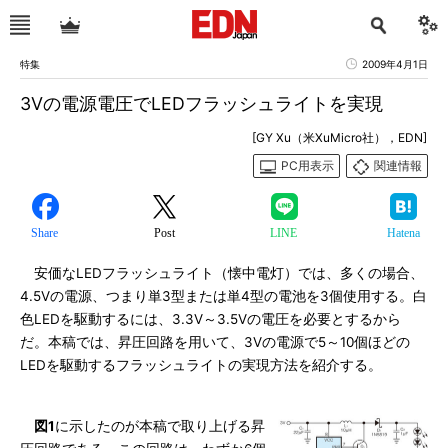
特集
2009年4月1日
3Vの電源電圧でLEDフラッシュライトを実現
[GY Xu（米XuMicro社），EDN]
PC用表示
関連情報
Share
Post
LINE
Hatena
安価なLEDフラッシュライト（懐中電灯）では、多くの場合、
4.5Vの電源、つまり単3型または単4型の電池を3個使用する。白
色LEDを駆動するには、3.3V～3.5Vの電圧を必要とするから
だ。本稿では、昇圧回路を用いて、3Vの電源で5～10個ほどの
LEDを駆動するフラッシュライトの実現方法を紹介する。
図1
に示したのが本稿で取り上げる昇