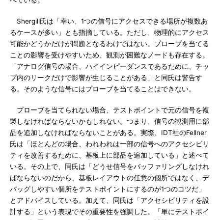
べている。
Shergill氏は「幸い、1つの信号にアクセスできる場所が複数あ
るケースが多い」とも指摘している。ただし、物理的にアクセス
可能かどうかだけが問題となるわけではない。プローブを当てる
ことの影響を受けやすいため、観測が困難なノードも存在する。
「アナログ信号の場合、ハイインピーダンスであるために、チッ
プ内のリークだけで影響が生じることがある」と同氏は警告す
る。そのような信号にはプローブを当てることはできない。
プローブを当てられない場合、テストポイントで元の信号を複
製しなければならないかもしれない。つまり、信号の観測用に部
品を追加しなければならないことがある。実際、IDT社のFellner
氏は「ほとんどの場合、われわれは一部の信号へのアクセシビリ
ティを改善するために、基板上に部品を追加している」と述べて
いる。その上で、同氏は「どうせ信号をバッファリングしなけれ
ばならないのだから、基板レイアウトの任意の個所ではなく、デ
バッグしやすい個所をテストポイントにするのが1つのコツだ」
とアドバイスしている。加えて、同氏は「アクセシビリティを設
計する」という表現でその重要性を強調した。「単にテストポイ