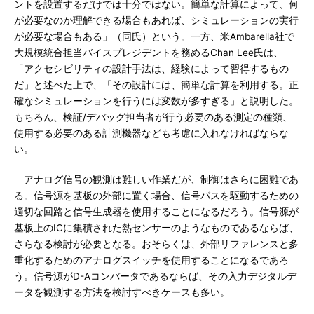
ントを設置するだけでは十分ではない。簡単な計算によって、何
が必要なのか理解できる場合もあれば、シミュレーションの実行
が必要な場合もある」（同氏）という。一方、米Ambarella社で
大規模統合担当バイスプレジデントを務めるChan Lee氏は、
「アクセシビリティの設計手法は、経験によって習得するもの
だ」と述べた上で、「その設計には、簡単な計算を利用する。正
確なシミュレーションを行うには変数が多すぎる」と説明した。
もちろん、検証/デバッグ担当者が行う必要のある測定の種類、
使用する必要のある計測機器なども考慮に入れなければならな
い。
アナログ信号の観測は難しい作業だが、制御はさらに困難であ
る。信号源を基板の外部に置く場合、信号パスを駆動するための
適切な回路と信号生成器を使用することになるだろう。信号源が
基板上のICに集積された熱センサーのようなものであるならば、
さらなる検討が必要となる。おそらくは、外部リファレンスと多
重化するためのアナログスイッチを使用することになるであろ
う。信号源がD-Aコンバータであるならば、その入力デジタルデ
ータを観測する方法を検討すべきケースも多い。