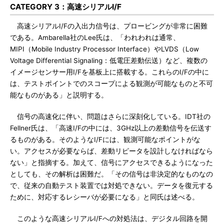
CATEGORY 3：高速シリアルI/F
高速シリアルI/Fの入出力信号は、プロービングが非常に困難
である。Ambarella社のLee氏は、「われわれは通常、
MIPI（Mobile Industry Processor Interface）やLVDS（Low
Voltage Differential Signaling：低電圧差動伝送）など、複数の
イメージセンサー用I/Fを基板上に搭載する。これらのI/Fの中に
は、テストポイントでのスコープによる観測が可能なものと不可
能なものがある」と説明する。
信号の高速化に伴い、問題はさらに深刻化している。IDT社の
Fellner氏は、「高速I/Fの中には、3GHz以上の差動信号を伝送す
るものがある。そのようなI/Fには、観測可能なポイントがな
い。アクセスが必要ならば、差動リピータを設計しなければなら
ない」と指摘する。加えて、信号にアクセスできるようになった
としても、その解析は困難だ。「その信号は非決定的なものなの
で、従来の自動テスト装置では対処できない。データを復元する
ために、対応するレシーバが必要になる」と同氏は述べる。
このような高速シリアルI/Fへの対処法は、デジタル回路を開