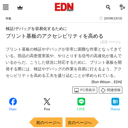
特集
2010年2月1日
検証/デバッグを容易化するために
プリント基板のアクセシビリティを高める
（2/3 ページ）
プリント基板の検証やデバッグが非常に困難な作業となってきて
いる。部品の高密度実装や、やりとりする信号の高速化が進んで
いるからだ。こうした状況に対応するために、プリント基板を開
発する際には、検証やデバッグの作業を容易に行えるよう、アク
セシビリティを高める工夫を盛り込むことが求められている。
[Ron Wilson，EDN]
PC用表示
関連情報
Share
Post
LINE
Hatena
前のページへ
次のページへ