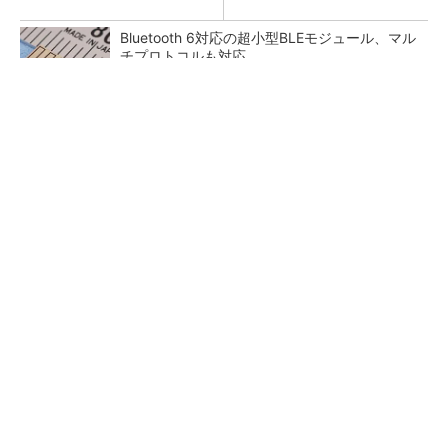
Bluetooth 6対応の超小型BLEモジュール、マル
チプロトコルも対応
低周波ノイズ抑制に効果 「Silent Switcher
3」に42V入力品が登...
「半導体プロセスエンジニア」って何するの？