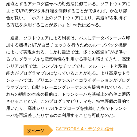
始点とするアナログ信号への対処法に似ている。ソフトウエアに
よってI/Fのデジタル終端を制御することができれば、かなり都
合が良い。「ホスト上のソフトウエアにより、高速I/Fを制御す
る方法を採用することが多い」とLee氏は述べる。
通常、ソフトウエアによる制御は、バスにデータパターンを印
加する機構とI/Fが自己チェックを行うためのループバック機構
によって実現される。しかし最近では、多くの高速I/Fが提供す
るプログラマブルな電気特性を利用する手法も増えてきた。高速
シリアルI/Fでは、シンプルなチップでも、スルーレートと駆動
能力がプログラマブルになっていることがある。より高度なトラ
ンシーバでは、プリエンファシスとイコライゼーションがプログ
ラマブルで、自動トレーニングシーケンスも提供されている。こ
れらの機能の本来の目的は、トランシーバを基板上の条件に適応
させることだが、このプログラマビリティを、特性評価の目的で
用いたり、高速シリアルI/Fにプローブを接続した後でトランシ
ーバを再調整したりするのに利用することも可能なのだ。
CATEGORY 4：デジタル信号