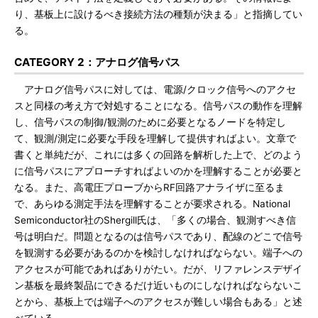
り、基板上に設けるべき接続方法の種類が決まる」と指摘してい
る。
CATEGORY 2：アナログ信号パス
アナログ信号パスに対しては、電源/クロック信号へのアクセ
スと同様の考え方で対処することになる。信号パスの動作を理解
し、信号パスの制御/観測のために必要となるノードを特定し
て、観測/測定に必要な手段を理解して提供すればよい。文章で
書くと単純だが、これには多くの回路を解析した上で、どのよう
に信号パスにアプローチすればよいのかを理解することが必要と
なる。また、高電圧プローブからRF回路アナライザに至るま
で、あらゆる測定手法を理解することが要求される。National
Semiconductor社のShergill氏は、「多くの場合、観測すべき信
号は明白だ。問題となるのは信号パスであり、配線のどこで信号
を観測する必要があるのかを検討しなければならない。端子への
アクセスが可能であればありがたい。だが、リファレンスデザイ
ン基板を最終製品にできるだけ近いものにしなければならないこ
とから、基板上では端子へのアクセスが難しい場合もある」と述