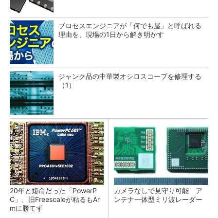
プロセスエンジニアが「何でも屋」と呼ばれる
理由を、現場の1日から解き明かす
ジャンク品の中華製オシロスコープを修理する
（1）
20年と短命だった「PowerP
カメラなしで見守り可能 ア
C」、旧Freescaleが粘るもAr
ンテナ一体型ミリ波レーダー
mに勝てず