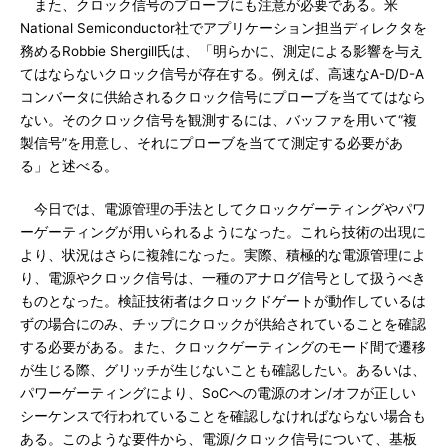
また、クロック信号のプローブにも注意が必要である。米
National Semiconductor社でアプリケーション担当ディレクタを
務めるRobbie Shergill氏は、「明らかに、測定による影響を与え
てはならないクロック信号が存在する。例えば、高速なA-D/D-A
コンバータに供給されるクロック信号にプローブを当ててはなら
ない。そのクロック信号を観測するには、バッファを用いて“複
製信号”を用意し、それにプローブを当てて測定する必要があ
る」と述べる。
今日では、電源管理の手法としてクロックゲーティングやパワ
ーゲーティングが用いられるようになった。これら技術の出現に
より、状況はさらに複雑になった。実際、積極的な電源管理によ
り、電源やクロック信号は、一種のアナログ信号として扱うべき
ものとなった。検証技術者はクロックドゲートが動作しているは
ずの場合にのみ、チップにクロックが供給されていることを確認
する必要がある。また、クロックゲーティングのモード間で遷移
が生じる際、グリッチが生じないことも確認したい。あるいは、
パワーゲーティングにより、SoCへの電源のオン/オフが正しい
シーケンスで行われていることを確認しなければならない場合も
ある。このような要件から、電源/クロック信号について、基板