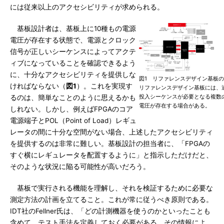
には従来以上のアクセシビリティが求められる。
基板設計者は、基板上に10種もの電源
電圧が存在する状態で、電源とクロック
信号が正しいシーケンスによってアクテ
ィブになっていることを確認できるよう
に、十分なアクセシビリティを提供しな
図1 リファレンスデザイン基板
ければならない（
図1
）。これを実現す
リファレンスデザイン基板には、
投入シーケンスが必要となる複数
るのは、簡単なことのように思えるかも
電圧が存在する場合がある。
しれない。しかし、例えばFPGAのコア
電源端子とPOL（Point of Load）レギュ
レータの間に十分な空間がない場合、上述したアクセシビリティ
を提供するのは非常に難しい。基板設計の担当者に、「FPGAの
すぐ横にレギュレータを配置するように」と指示しただけだと、
そのような状況に陥る可能性が高いだろう。
基板で実行される機能を理解し、それを検証するために必要な
測定方法の計画を立てること。これが常に従うべき原則である。
IDT社のFellner氏は、「どの計測機器を使うのかといったことも
含めて、テスト手法を定義しておく必要がある。その情報によ