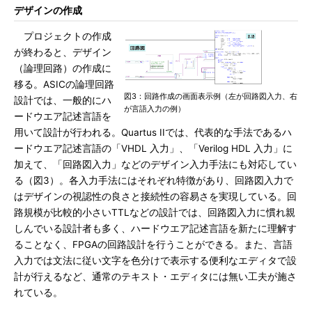
デザインの作成
プロジェクトの作成
が終わると、デザイン
（論理回路）の作成に
移る。ASICの論理回路
図3：回路作成の画面表示例（左が回路図入力、右
設計では、一般的にハ
が言語入力の例）
ードウエア記述言語を
用いて設計が行われる。Quartus IIでは、代表的な手法であるハ
ードウエア記述言語の「VHDL 入力」、「Verilog HDL 入力」に
加えて、「回路図入力」などのデザイン入力手法にも対応してい
る（図3）。各入力手法にはそれぞれ特徴があり、回路図入力で
はデザインの視認性の良さと接続性の容易さを実現している。回
路規模が比較的小さいTTLなどの設計では、回路図入力に慣れ親
しんでいる設計者も多く、ハードウエア記述言語を新たに理解す
ることなく、FPGAの回路設計を行うことができる。また、言語
入力では文法に従い文字を色分けで表示する便利なエディタで設
計が行えるなど、通常のテキスト・エディタには無い工夫が施さ
れている。