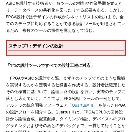
ASICを設計する技術者が、各ツールの機能や作業手順を覚えた
り、データベースの共有化を図ったりする必要もある。しかし、
FPGA設計ではデザインの作成からネットリストの出力まで、全
てのステップに対応することができる設計ツールが用意されてい
るため、複数のツールの操作を覚えなくて済む。
ステップ1：デザインの設計
「1つの設計ツールですべての設計工程に対応」
FPGAやASICを設計する際、まずそのチップでどのような機能
を実現するのかを定義する仕様書を作成する。設計者は確定した
その仕様書に基づいて、論理回路の設計を行い、実際のチップに
落とし込んでいく。ここでは、FPGA設計ツールの一例として、
アルテラの統合開発ソフトウェア
「Quartus® II 」
を使ったFPGA
の設計フローを紹介する。Quartus II は、FPGA/CPLDの回路設
計から論理合成、配置配線、タイミング検証、デバイスへのプロ
グラミングおよびそのあとのデバッグまで、一貫して行うことが