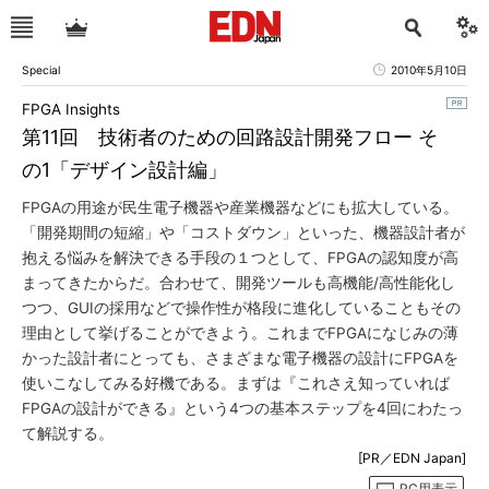
Special
2010年5月10日
FPGA Insights
第11回 技術者のための回路設計開発フロー そ
の1「デザイン設計編」
FPGAの用途が民生電子機器や産業機器などにも拡大している。
「開発期間の短縮」や「コストダウン」といった、機器設計者が
抱える悩みを解決できる手段の１つとして、FPGAの認知度が高
まってきたからだ。合わせて、開発ツールも高機能/高性能化し
つつ、GUIの採用などで操作性が格段に進化していることもその
理由として挙げることができよう。これまでFPGAになじみの薄
かった設計者にとっても、さまざまな電子機器の設計にFPGAを
使いこなしてみる好機である。まずは『これさえ知っていれば
FPGAの設計ができる』という4つの基本ステップを4回にわたっ
て解説する。
[PR／EDN Japan]
PC用表示