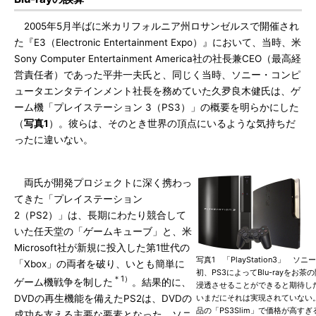
2005年5月半ばに米カリフォルニア州ロサンゼルスで開催され
た『E3（Electronic Entertainment Expo）』において、当時、米
Sony Computer Entertainment America社の社長兼CEO（最高経
営責任者）であった平井一夫氏と、同じく当時、ソニー・コンピ
ュータエンタテインメント社長を務めていた久夛良木健氏は、ゲ
ーム機「プレイステーション 3（PS3）」の概要を明らかにした
（
写真1
）。彼らは、そのとき世界の頂点にいるような気持ちだ
ったに違いない。
両氏が開発プロジェクトに深く携わっ
てきた「プレイステーション
2（PS2）」は、長期にわたり競合して
いた任天堂の「ゲームキューブ」と、米
Microsoft社が新規に投入した第1世代の
写真1 「PlayStation3」 ソニ
「Xbox」の両者を破り、いとも簡単に
初、PS3によってBlu-rayをお茶
＊1）
ゲーム機戦争を制した
。結果的に、
浸透させることができると期待し
DVDの再生機能を備えたPS2は、DVDの
いまだにそれは実現されていない
品の「PS3Slim」で価格が高すぎ
成功を支える主要な要素となった。ソニ