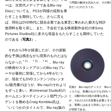
う問題の解決を試みたが、その努
ーは、次世代メディアであるBlu-ray
分だったのだろうか。
Discについても、PS3が同様の役割を果
たすことを期待していた。さらに言え
ば、同社はDVD時代に競合企業である東芝に奪われた膨大な特許
使用料を取り戻し、また、子会社である映画製作会社の米Sony
Pictures Studios社に多大な収益をもたらすことも期待していた
のである（
写真2
）。
それから5年が経過したが、その楽観
的な予測は残念ながら現実のものとはな
＊2）、＊3）、＊4）
らなかった
。Blu-ray
の映画やスタンドアロンのBlu-rayプレ
ーヤが最初に登場してから4年がたつ
が、現在でもDVDコンテンツのレンタ
ル/販売量のほうが、Blu-rayのそれより
写真2 Blu-rayのディスク Blu-r
もずっと多い。米Universal Studio社の
ィスクは、単層のものでも25Gバ
と、2層DVDの3倍の容量を誇る。
ホームエンターテインメント部門プレジ
が、それだけの大容量を必要とす
デントを務めるCraig Kornblau氏は、
は、実際にはあまり存在しないと
「いくつかのタイトルで、Blu-ray版の
が現状である。