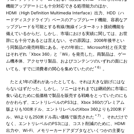
機能アップデートにも十分対応できる処理能力のほか、
HDMI（High Definition Multimedia Interface）出力、HDD（ハ
ードディスクドライブ）ベースのアップグレード機能、容易なア
ップグレードを可能とする有線/無線インターネット接続機能を
備えているからだ。しかし、市場における実績に関しては、お世
辞にも十分であるとは言えない。その原因は、2006年後半とい
う同製品の発売時期にある。その1年前に、Microsoft社と任天堂
はそれぞれ「Xbox 360」と「Wii」を発売した。両製品は、ゲー
ム機本体、アクセサリ製品、およびコンテンツのいずれの面にお
＊6）
いても、すでに消費者の関心を集めていたのだ
。
たとえ1年の遅れがあったとしても、それは大きな妨げにはな
らないはずだった。しかし、ソニーはそれまでは継続的に市場に
食い込むために低価格で製品を販売する戦略をとっていたのにも
かかわらず、エントリレベルのPS3は、Xbox 360のプレミアム
版よりも100米ドル、エントリレベルのXbox 360よりも200米ド
＊7）
ル、Wiiよりも250米ドル高い価格で販売された
。それだけで
なく、エントリレベルのPS3には、コスト削減のために、HDMI
出力や、Wi-Fi、メモリーカードアダプタなどいくつかの主要な