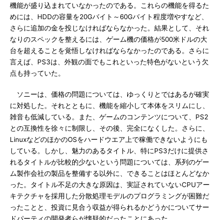
機能が盛り込まれていなかったのである。これらの機能を得るた
めには、HDDの容量を20Gバイト～60Gバイト程度増やすなど、
さらに追加の金を投じなければならなかった。結果として、それ
なりのスペックを整えるには、ゲーム機の価格が500米ドルの大
台を超えることを覚悟しなければならなかったのである。さらに
言えば、PS3は、外観の面でもこれといった特色がないという欠
点も持っていた。
ソニーは、価格の問題については、ゆっくりとではあるが確実
に対処した。それとともに、機能を縮小して本体をスリムにし、
雑音も低減している。また、ゲームのコンテンツについて、PS2
との互換性を徐々に制限し、その後、完全になくした。さらに、
LinuxなどのほかのOSをハードウエア上で稼働できないようにも
している。しかし、魅力のあるタイトル、特にPS3だけに提供さ
れるタイトルが比較的少ないという問題については、系列のゲー
ム製作会社の製品を整備する以外に、できることはほとんどなか
った。タイトル不足の大きな原因は、実証されていないCPUアー
キテクチャを採用した分散処理モデルのプログラミングが困難だ
ったことと、投資に見合う収益が得られるかどうかについてサー
ドパーティの開発者らが懐疑的だったことにあった。