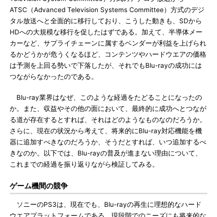
ATSC（Advanced Television Systems Committee）方式のデジ
タル放送へと全面的に移行しており、こうした動きも、SDから
HDへの大規模な移行を促したはずである。加えて、半導体メー
カーなど、サプライチェーンに属するベンダーが利益を上げられ
るかどうかが危うくなるほど、コンテンツやハードウエアの価格
は予測を上回る勢いで下落したが、それでもBlu-rayの成功には
つながらなかったのである。
Blu-ray業界はなぜ、このような経過をたどることになったの
か。また、収益やその他の面において、最終的に成功へとつなが
る道が存在するとすれば、それはどのようなものなのだろうか。
さらに、現在の状況から考えて、将来的にBlu-ray対応機能を機
器に追加すべきなのだろうか、そうだとすれば、いつ追加するべ
きなのか。以下では、Blu-rayの普及が進まない理由について、
これまでの経過を振り返りながら検証してみる。
ゲーム機間の競争
ソニーのPS3は、現在でも、Blu-rayの再生に理想的なハード
ウエアプラットフォームである。現段階でのニーズにも将来的な