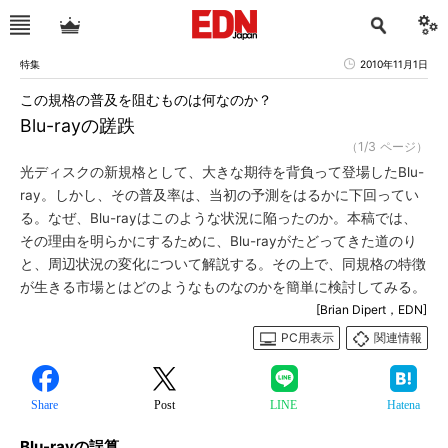
特集
2010年11月1日
この規格の普及を阻むものは何なのか？
Blu-rayの蹉跌
（1/3 ページ）
光ディスクの新規格として、大きな期待を背負って登場したBlu-
ray。しかし、その普及率は、当初の予測をはるかに下回ってい
る。なぜ、Blu-rayはこのような状況に陥ったのか。本稿では、
その理由を明らかにするために、Blu-rayがたどってきた道のり
と、周辺状況の変化について解説する。その上で、同規格の特徴
が生きる市場とはどのようなものなのかを簡単に検討してみる。
[Brian Dipert，EDN]
PC用表示
関連情報
Share
Post
LINE
Hatena
Blu-rayの誤算