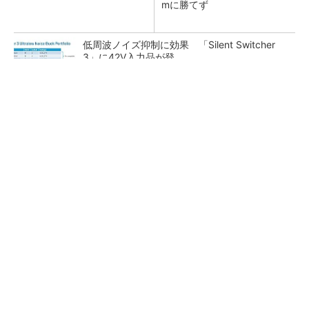
mに勝てず
低周波ノイズ抑制に効果 「Silent Switcher
3」に42V入力品が登...
ロームの第2世代テラヘルツ波発振デバイス、
出力4倍に
対称／非対称暗号を統合したNFC対応非接触IC