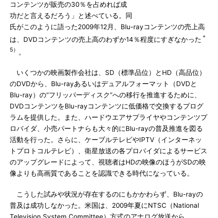
コンテンツが販売の30％を占めれば成
功だと言えるだろう」と述べている。同
氏がこのように語った2009年12月、Blu-rayコンテンツの売上高
＊
は、DVDコンテンツの売上高のわずか14％程度にすぎなかった
5）
。
いくつかの映画製作会社は、SD（標準品位）とHD（高品位）
のDVDから、Blu-rayあるいはデュアルフォーマット（DVDと
Blu-ray）の“フリッパーディスク”への移行を推進するために、
DVDコンテンツをBlu-rayコンテンツに低価格で交換するプログ
ラムを提供した。また、ハードウエアサプライヤやコンテンツプ
ロバイダ、小売パートナらも大々的にBlu-rayの普及推進を図る
活動を行った。さらに、ケーブルテレビやIPTV（インターネッ
トプロトコルテレビ）、衛星放送の各プロバイダによるサービス
のアップグレードによって、視聴者はHDの映像のほうがSDの映
像よりも高画質であることを認識できる時代になっている。
こうした試みや状況が存在するのにもかかわらず、Blu-rayの
普及は成功しなかった。米国は、2009年夏にNTSC（National
Television System Committee）方式のアナログ放送から