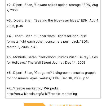
※2…Dipert, Brian, "Upward spiral: optical storage," EDN, Aug
7, 2003
※3…Dipert, Brian, "Beating the blue-laser blues," EDN, Aug 4,
2005, p.35
※4…Dipert, Brian, "Subpar wars: Highresolution- disc
formats fight each other, consumers push back," EDN,
March 2, 2006, p.40
※5…McBride, Sarah, "Hollywood Studios Push Blu-ray Sales
for Holidays," The Wall Street Journal, Dec 14, 2009
※6…Dipert, Brian, "Got game? Livingroom consoles grapple
for consumers’ eyes, wallets," EDN, Dec 16, 2005, p.51
※7…"Freebie marketing," Wikipedia,
http://en.wikipedia.org/wiki/Freebie_marketing
光ディスク規格の競争