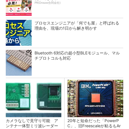
PR(Dreaw合同会社)
プロセスエンジニアが「何でも屋」と呼ばれる
理由を、現場の1日から解き明かす
Bluetooth 6対応の超小型BLEモジュール、マル
チプロトコルも対応
カメラなしで見守り可能 ア
20年と短命だった「PowerP
ンテナ一体型ミリ波レーダー
C」、旧Freescaleが粘るもAr