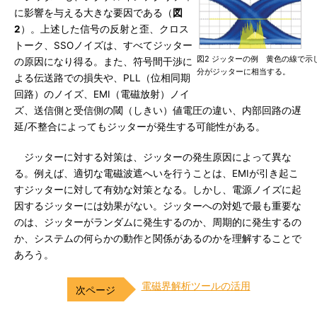
に影響を与える大きな要因である（
図
2
）。上述した信号の反射と歪、クロス
トーク、SSOノイズは、すべてジッター
図2 ジッターの例 黄色の線で示
の原因になり得る。また、符号間干渉に
分がジッターに相当する。
よる伝送路での損失や、PLL（位相同期
回路）のノイズ、EMI（電磁放射）ノイ
ズ、送信側と受信側の閾（しきい）値電圧の違い、内部回路の遅
延/不整合によってもジッターが発生する可能性がある。
ジッターに対する対策は、ジッターの発生原因によって異な
る。例えば、適切な電磁波遮へいを行うことは、EMIが引き起こ
すジッターに対して有効な対策となる。しかし、電源ノイズに起
因するジッターには効果がない。ジッターへの対処で最も重要な
のは、ジッターがランダムに発生するのか、周期的に発生するの
か、システムの何らかの動作と関係があるのかを理解することで
あろう。
電磁界解析ツールの活用