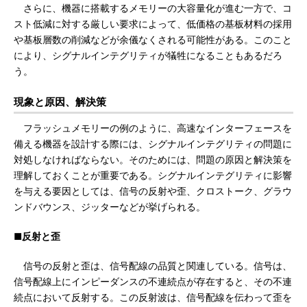
さらに、機器に搭載するメモリーの大容量化が進む一方で、コ
スト低減に対する厳しい要求によって、低価格の基板材料の採用
や基板層数の削減などが余儀なくされる可能性がある。このこと
により、シグナルインテグリティが犠牲になることもあるだろ
う。
現象と原因、解決策
フラッシュメモリーの例のように、高速なインターフェースを
備える機器を設計する際には、シグナルインテグリティの問題に
対処しなければならない。そのためには、問題の原因と解決策を
理解しておくことが重要である。シグナルインテグリティに影響
を与える要因としては、信号の反射や歪、クロストーク、グラウ
ンドバウンス、ジッターなどが挙げられる。
■反射と歪
信号の反射と歪は、信号配線の品質と関連している。信号は、
信号配線上にインピーダンスの不連続点が存在すると、その不連
続点において反射する。この反射波は、信号配線を伝わって歪を