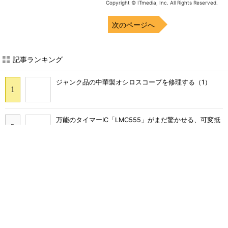
Copyright © ITmedia, Inc. All Rights Reserved.
次のページへ
記事ランキング
ジャンク品の中華製オシロスコープを修理する（1）
万能のタイマーIC「LMC555」がまだ驚かせる、可変抵
抗1個で4桁可変
10Hz～1MHzで周波数を可変する「のこぎり波発振回
路」
定番「TL431」2個の合わせ技、多用途な電流ミラー