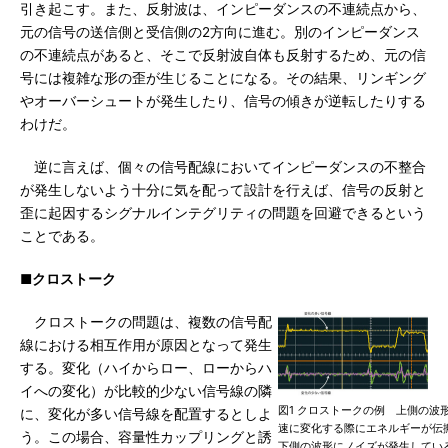
引き起こす。また、反射波は、インピーダンスの不連続点から、
元の信号の送信側と受信側の2方向に進む。別のインピーダンス
の不連続点があると、そこで反射波自体も反射するため、元の信
号には複雑な形の歪が生じることになる。その結果、リンギング
やオーバーシュートが発生したり、信号の傾きが逆転したりする
わけだ。
逆に言えば、個々の信号配線においてインピーダンスの不整合
が発生しないよう十分に気を配って設計を行えば、信号の反射と
歪に起因するシグナルインテグリティの問題を回避できるという
ことである。
■クロストーク
クロストークの問題は、複数の信号配
線における相互作用が原因となって発生
する。変化（ハイからロー、ローからハ
イへの変化）が比較的少ない信号線の隣
図1 クロストークの例 上側の波
に、変化が多い信号線を配置するとしよ
速に変化する際にエネルギーが伝
う。この場合、容量性カップリングと誘
下側の波形にノイズが発生してい