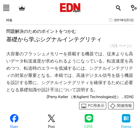
特集
2011年5月1日
問題解決のためのポイントをつかむ
基礎から学ぶシグナルインテグリティ
（1/3 ページ）
大容量のフラッシュメモリーを搭載する機器では、従来よりも高
いデータ転送速度が求められるようになっている。転送速度を高
めつつ、転送時のエラーを低減するには、シグナルインテグリテ
ィの対策が重要となる。本稿では、高速デジタル信号を扱う機器
を設計する際に、シグナルインテグリティを確保するために必要
となる基礎知識や設計手法について説明する。
[Perry Keller （米Agilent Technologies社），EDN]
PC用表示
関連情報
Share
Post
LINE
Hatena