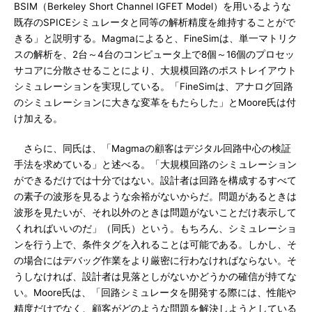
BSIM（Berkeley Short Channel IGFET Model）を用いるような
既存のSPICEシミュレータと同等の解析精度を維持することがで
きる」と説明する。Magmaによると、FineSimは、単一マトリク
スの解析を、2台～4台のコンピュータ上で8個～16個のプロセッ
サコアに分散させることにより、大規模回路のポストレイアウト
シミュレーションを実現している。「FineSimは、アナログ回路
のシミュレーションに大きな変革をもたらした」とMoore氏は付
け加える。
さらに、同氏は、「Magmaの顧客はデジタル回路中心の検証
手法を求めている」と述べる。「大規模回路のシミュレーション
ができるだけでは十分ではない。設計者は回路を構成するすべて
の素子の波形を見るような余裕がないからだ。問題があるときは
波形を見たいが、それ以外のときは問題がないことだけ表示して
くれればいいのだ」（同氏）という。もちろん、シミュレーショ
ンを行う上で、条件タグを入れることは可能である。しかし、そ
の場合にはデバッグ作業をより厳密に行わなければならない。そ
うしなければ、設計者は見落としがないかどうかの確信が持てな
い。Moore氏は、「回路シミュレータを開発する際には、性能や
精度だけでなく、顧客がどのような問題を解決しようとしている