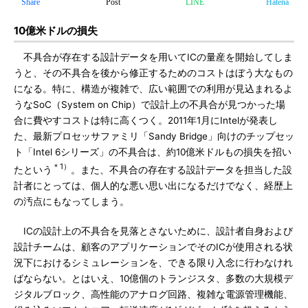
Share
Post
LINE
Hatena
10億米ドルの損失
不具合が存在する設計データを用いてICの量産を開始してしま
うと、その不具合を後から修正するためのコストはぼう大なもの
になる。特に、構造が複雑で、広い範囲での利用が見込まれるよ
うなSoC（System on Chip）で設計上の不具合が見つかった場
合に費やすコストは特に高くつく。2011年1月にIntelが発表し
た、最新プロセッサファミリ「Sandy Bridge」向けのチップセッ
ト「Intel 6シリーズ」の不具合は、約10億米ドルもの損失を招い
＊1）
たという
。また、不具合の存在する設計データを担当した設
計者にとっては、個人的な悪い思い出になるだけでなく、経歴上
の汚点にもなってしまう。
ICの設計上の不具合を見落とさないために、設計者自身および
設計チームは、顧客のアプリケーションでそのICが使用される状
況下におけるシミュレーションを、できる限り入念に行わなけれ
ばならない。とはいえ、10億個のトランジスタ、多数の大規模デ
ジタルブロック、高性能のアナログ回路、複雑な電源管理機能、