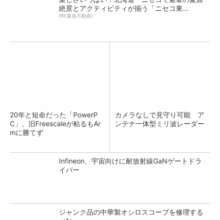
絶景とアクティビティが揃う「ニセコ東...
PR(東急不動産)
20年と短命だった「PowerP
カメラなしで見守り可能 ア
C」、旧Freescaleが粘るもAr
ンテナ一体型ミリ波レーダー
mに勝てず
Infineon、宇宙向けに耐放射線GaNゲートドラ
イバー
ジャンク品の中華製オシロスコープを修理する