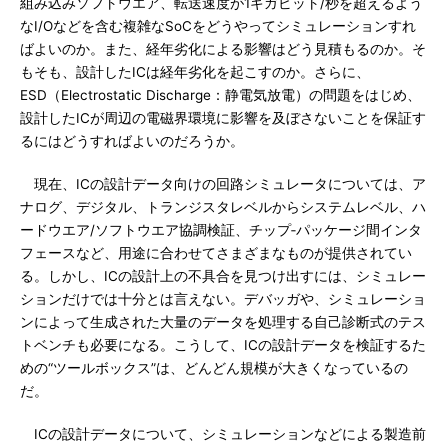
組み込みソフトウエア、転送速度が1ギガビット/秒を超えるよう
なI/Oなどを含む複雑なSoCをどうやってシミュレーションすれ
ばよいのか。また、経年劣化による影響はどう見積もるのか。そ
もそも、設計したICは経年劣化を起こすのか。さらに、
ESD（Electrostatic Discharge：静電気放電）の問題をはじめ、
設計したICが周辺の電磁界環境に影響を及ぼさないことを保証す
るにはどうすればよいのだろうか。
現在、ICの設計データ向けの回路シミュレータについては、ア
ナログ、デジタル、トランジスタレベルからシステムレベル、ハ
ードウエア/ソフトウエア協調検証、チップ‐パッケージ間インタ
フェースなど、用途に合わせてさまざまなものが提供されてい
る。しかし、ICの設計上の不具合を見つけ出すには、シミュレー
ションだけでは十分とは言えない。デバッガや、シミュレーショ
ンによって生成された大量のデータを処理する自己診断式のテス
トベンチも必要になる。こうして、ICの設計データを検証するた
めの“ツールボックス”は、どんどん規模が大きくなっているの
だ。
ICの設計データについて、シミュレーションなどによる製造前