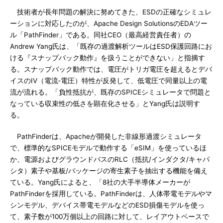
技術者が長年問題の解決に努めてきた、ESDの正確なシミュレ
ーションに対応したのが、Apache Design SolutionsのEDAツー
ル「PathFinder」である。同社CEO（最高経営責任者）の
Andrew Yang氏は、「既存の過渡解析ツールはESD保護回路にお
ける『スナップバック動作』を扱うことができない」と指摘す
る。スナップバック動作では、電圧がトリガ電圧を超えるとデバ
イスのIV（電流‐電圧）特性が反発して、低電圧で同量以上の電
流が流れる。「負性抵抗が、既存のSPICEシミュレータで問題と
なっている収束性の低さを顕在化させる」とYang氏は説明す
る。
PathFinderは、Apacheが開発した非線形過渡シミュレータ
で、標準的なSPICEモデルで動作する「eSIM」を使っているほ
か、電源およびグラウンドバスのRLC（抵抗/インダクタ/キャパ
シタ）素子や基板/パッケージの寄生素子を抽出する機能を備え
ている。Yang氏によると、「8社の大手半導体メーカーが
PathFinderを採用している。PathFinderは、人体帯電モデルやマ
シンモデル、デバイス帯電モデルなどのESD損傷モデルを使っ
て、素子数が100万個以上の回路に対して、レイアウトベースで