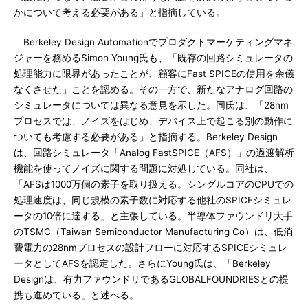
かについて考える必要がある」と指摘している。
Berkeley Design Automationでプロダクトマーケティングマネ
ジャーを務めるSimon Young氏も、「既存の回路シミュレータの
処理能力に限界があったことが、顧客にFast SPICEの使用を余儀
なくさせた」ことを認める。その一方で、新たなアナログ回路の
シミュレータについては異なる意見を示した。同氏は、「28nm
プロセスでは、ノイズをはじめ、デバイス上で起こる別の動作に
ついても考慮する必要がある」と指摘する。Berkeley Design
は、回路シミュレータ「Analog FastSPICE（AFS）」の過渡解析
機能を使ってノイズに関する問題に対処している。同社は、
「AFSは1000万個の素子を取り扱える。シングルコアのCPUでの
処理速度は、同じ規模の素子数に対応する他社のSPICEシミュレ
ータの10倍に達する」と主張している。半導体ファウンドリ大手
のTSMC（Taiwan Semiconductor Manufacturing Co）は、低消
費電力の28nmプロセスの設計フローに対応するSPICEシミュレ
ータとしてAFSを認定した。さらにYoung氏は、「Berkeley
Designは、有力ファウンドリであるGLOBALFOUNDRIESとの提
携も進めている」と述べる。