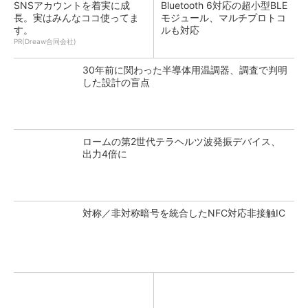
SNSアカウントを着実に成
Bluetooth 6対応の超小型BLE
長。実はみんなココ使ってま
モジュール、マルチプロトコ
す。
ルも対応
PR(Dreaw合同会社)
30年前に関わった半導体用温調器、調査で判明
した設計の盲点
ロームの第2世代テラヘルツ波発振デバイス、
出力4倍に
対称／非対称暗号を統合したNFC対応非接触IC