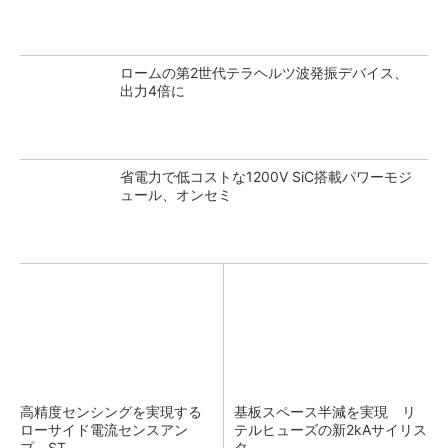
ロームの第2世代テラヘルツ波発振デバイス、
出力4倍に
省電力で低コストな1200V SiC搭載パワーモジ
ュール、オンセミ
高精度センシングを実現する
基板スペース半減を実現 リ
ローサイド電流センスアン
テルヒューズの新2kAサイリス
プ、ST
タ