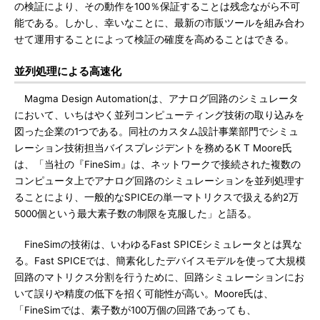
の検証により、その動作を100％保証することは残念ながら不可
能である。しかし、幸いなことに、最新の市販ツールを組み合わ
せて運用することによって検証の確度を高めることはできる。
並列処理による高速化
Magma Design Automationは、アナログ回路のシミュレータ
において、いちはやく並列コンピューティング技術の取り込みを
図った企業の1つである。同社のカスタム設計事業部門でシミュ
レーション技術担当バイスプレジデントを務めるK T Moore氏
は、「当社の『FineSim』は、ネットワークで接続された複数の
コンピュータ上でアナログ回路のシミュレーションを並列処理す
ることにより、一般的なSPICEの単一マトリクスで扱える約2万
5000個という最大素子数の制限を克服した」と語る。
FineSimの技術は、いわゆるFast SPICEシミュレータとは異な
る。Fast SPICEでは、簡素化したデバイスモデルを使って大規模
回路のマトリクス分割を行うために、回路シミュレーションにお
いて誤りや精度の低下を招く可能性が高い。Moore氏は、
「FineSimでは、素子数が100万個の回路であっても、