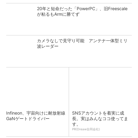
20年と短命だった「PowerPC」、旧Freescale
が粘るもArmに勝てず
カメラなしで見守り可能 アンテナ一体型ミリ
波レーダー
Infineon、宇宙向けに耐放射線
SNSアカウントを着実に成
GaNゲートドライバー
長。実はみんなココ使ってま
す。
PR(Dreaw合同会社)