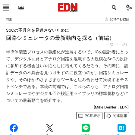
特集
2011年8月2日
SoCの不具合を見逃さないために
回路シミュレータの最新動向を探る（前編）
（1/2 ページ）
半導体製造プロセスの微細化が進展する中で、ICの設計者にとっ
て、デジタル回路とアナログ回路を混載する大規模なSoCの設計
に参加する機会はいや応なしに増えてくるだろう。その際に、設
計データの不具合を見つけ出すのに役立つのが、回路シミュレー
タや、そのほかのさまざまなツールと組み合わせて実現するテス
トベンチである。本稿の前編では、これらのうち、アナログ回路
シミュレータやデジタル回路検証用ライブラリの標準規格などに
ついての最新動向を紹介する。
[Mike Demler，EDN]
PC用表示
関連情報