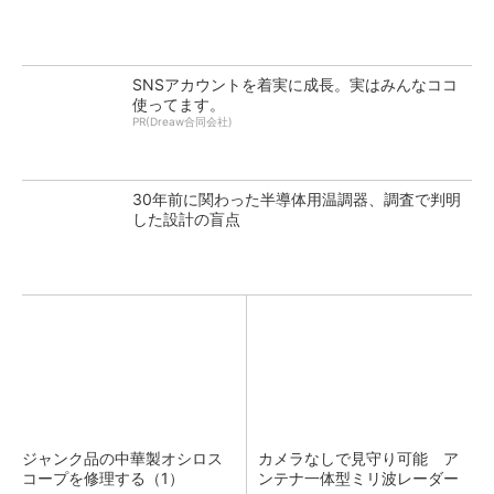
SNSアカウントを着実に成長。実はみんなココ
使ってます。
PR(Dreaw合同会社)
30年前に関わった半導体用温調器、調査で判明
した設計の盲点
ジャンク品の中華製オシロス
カメラなしで見守り可能 ア
コープを修理する（1）
ンテナ一体型ミリ波レーダー