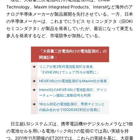
Technology、Maxim Integrated Products、Intersilなど海外のア
ナログ半導体メーカーが製品展開を先行させている。一方、日本
の半導体メーカーは、これまでにラピス セミコンダクタ（旧OKI
セミコンダクタ）が製品を発表していたが、最近になって東芝も
参入を発表するなど、市場競争が加熱している。
「大容量二次電池向けの電池監視IC」の
関連記事：
⇒
リニアが第3世代電池監視ICを発表、
「EV/HEV向けでシェア75％が視野に」
⇒
HEV/EV向けの電池監視ICをMaxim社が発表
⇒
Intersil社のHEV/EV向け電池監視IC、デイジ
ーチェーン接続に差動信号を利用
⇒
16セル対応の電池監視IC、専用マイコンと
の組み合わせでISO26262対応が容易に
日立超LSIシステムズは、携帯電話機やデジタルカメラなど1個
の電池セルを用いる電池パック向けの監視ICでは高い実績を持
つ。2011年11月開催のET2011では、これらの実績を基に、大容量