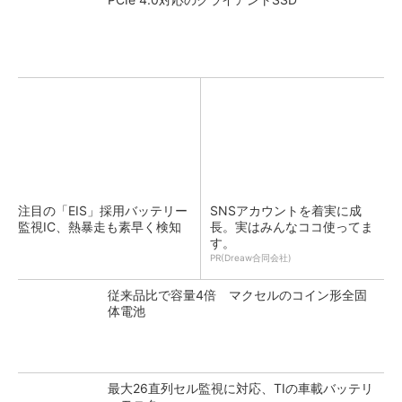
注目の「EIS」採用バッテリー
SNSアカウントを着実に成
監視IC、熱暴走も素早く検知
長。実はみんなココ使ってま
す。
PR(Dreaw合同会社)
従来品比で容量4倍 マクセルのコイン形全固
体電池
最大26直列セル監視に対応、TIの車載バッテリ