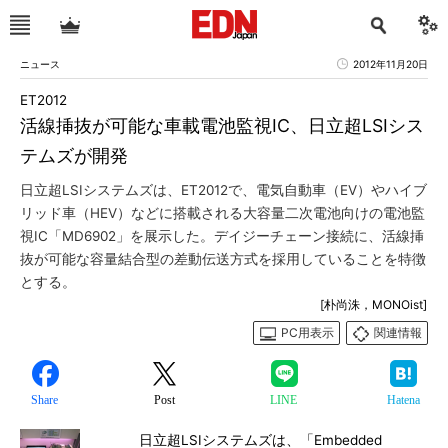
ニュース
2012年11月20日
ET2012
活線挿抜が可能な車載電池監視IC、日立超LSIシス
テムズが開発
日立超LSIシステムズは、ET2012で、電気自動車（EV）やハイブ
リッド車（HEV）などに搭載される大容量二次電池向けの電池監
視IC「MD6902」を展示した。デイジーチェーン接続に、活線挿
抜が可能な容量結合型の差動伝送方式を採用していることを特徴
とする。
[朴尚洙，MONOist]
PC用表示
関連情報
Share
Post
LINE
Hatena
日立超LSIシステムズは、「Embedded