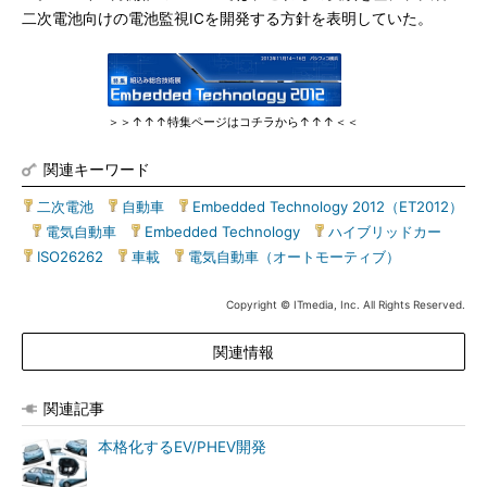
二次電池向けの電池監視ICを開発する方針を表明していた。
＞＞↑↑↑特集ページはコチラから↑↑↑＜＜
関連キーワード
二次電池
|
自動車
|
Embedded Technology 2012（ET2012）
|
電気自動車
|
Embedded Technology
|
ハイブリッドカー
|
ISO26262
|
車載
|
電気自動車（オートモーティブ）
Copyright © ITmedia, Inc. All Rights Reserved.
関連情報
関連記事
本格化するEV/PHEV開発