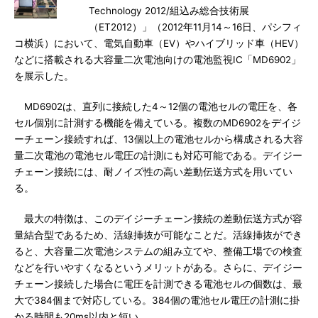
Technology 2012/組込み総合技術展
（ET2012）」（2012年11月14～16日、パシフィ
コ横浜）において、電気自動車（EV）やハイブリッド車（HEV）
などに搭載される大容量二次電池向けの電池監視IC「MD6902」
を展示した。
MD6902は、直列に接続した4～12個の電池セルの電圧を、各
セル個別に計測する機能を備えている。複数のMD6902をデイジ
ーチェーン接続すれば、13個以上の電池セルから構成される大容
量二次電池の電池セル電圧の計測にも対応可能である。デイジー
チェーン接続には、耐ノイズ性の高い差動伝送方式を用いてい
る。
最大の特徴は、このデイジーチェーン接続の差動伝送方式が容
量結合型であるため、活線挿抜が可能なことだ。活線挿抜ができ
ると、大容量二次電池システムの組み立てや、整備工場での検査
などを行いやすくなるというメリットがある。さらに、デイジー
チェーン接続した場合に電圧を計測できる電池セルの個数は、最
大で384個まで対応している。384個の電池セル電圧の計測に掛
かる時間も20ms以内と短い。