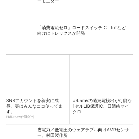
ーモニター
「消費電流ゼロ」ロードスイッチIC IoTなど
向けにトレックスが開発
SNSアカウントを着実に成
±6.5mVの過充電検出が可能な
長。実はみんなココ使ってま
1セルLIB保護IC、日清紡マイ
す。
クロ
PR(Dreaw合同会社)
省電力／低電圧のウェアラブル向けAMRセンサ
ー、村田製作所