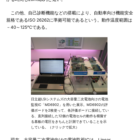
この他、自己診断機能などの搭載により、自動車向け機能安全
規格であるISO 26262に準拠可能であるという。動作温度範囲は
－40～125℃である。
日立超LSIシステムズの大容量二次電池向けの電池
監視IC「MD6902」を用いた展示。MD6902の評
価ボードを2枚使って、各評価ボードに接続してい
る、直列接続した12個の電池セルの動作を模擬す
る基板の電圧をきちんと計測できていることを示
している。（クリックで拡大）
現在、大容量二次電池向けの電池監視ICは、Linear