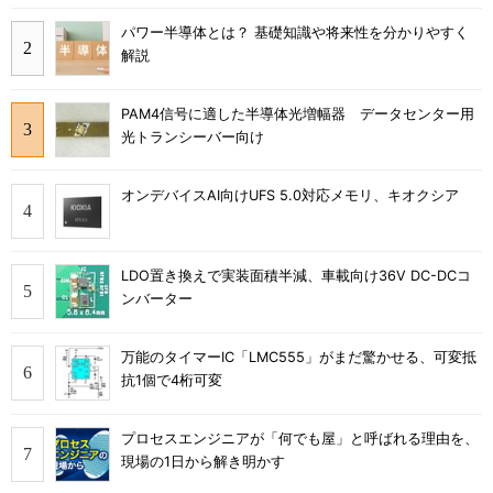
パワー半導体とは？ 基礎知識や将来性を分かりやすく
解説
PAM4信号に適した半導体光増幅器 データセンター用
光トランシーバー向け
オンデバイスAI向けUFS 5.0対応メモリ、キオクシア
LDO置き換えで実装面積半減、車載向け36V DC-DCコ
ンバーター
万能のタイマーIC「LMC555」がまだ驚かせる、可変抵
抗1個で4桁可変
プロセスエンジニアが「何でも屋」と呼ばれる理由を、
現場の1日から解き明かす