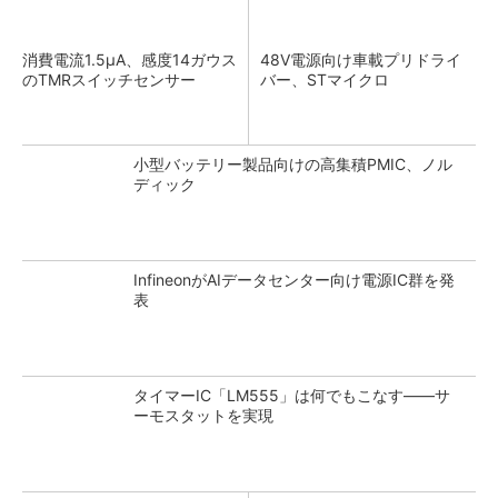
消費電流1.5μA、感度14ガウス
48V電源向け車載プリドライ
のTMRスイッチセンサー
バー、STマイクロ
小型バッテリー製品向けの高集積PMIC、ノル
ディック
InfineonがAIデータセンター向け電源IC群を発
表
タイマーIC「LM555」は何でもこなす――サ
ーモスタットを実現