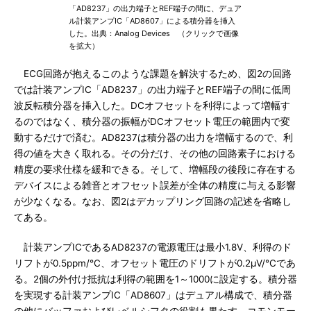
「AD8237」の出力端子とREF端子の間に、デュア
ル計装アンプIC「AD8607」による積分器を挿入
した。出典：Analog Devices （クリックで画像
を拡大）
ECG回路が抱えるこのような課題を解決するため、図2の回路
では計装アンプIC「AD8237」の出力端子とREF端子の間に低周
波反転積分器を挿入した。DCオフセットを利得によって増幅す
るのではなく、積分器の振幅がDCオフセット電圧の範囲内で変
動するだけで済む。AD8237は積分器の出力を増幅するので、利
得の値を大きく取れる。その分だけ、その他の回路素子における
精度の要求仕様を緩和できる。そして、増幅段の後段に存在する
デバイスによる雑音とオフセット誤差が全体の精度に与える影響
が少なくなる。なお、図2はデカップリング回路の記述を省略し
てある。
計装アンプICであるAD8237の電源電圧は最小1.8V、利得のド
リフトが0.5ppm/℃、オフセット電圧のドリフトが0.2μV/℃であ
る。2個の外付け抵抗は利得の範囲を1～1000に設定する。積分器
を実現する計装アンプIC「AD8607」はデュアル構成で、積分器