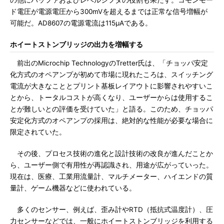
の他にバッファおよびレベルシフタの役割も果たす。コモンモー
ド電圧が電源電圧から300mVを超えるまでは正常な信号増幅が
可能だ。AD8607の電源電流は115μAである。
ホイートストンブリッジの出力を増幅する
前出のMicrochip TechnologyのTretter氏は、「チョッパ安定
化方式のオペアンプが初めて市場に現れたころは、スイッチング
電流が大きなこととプリント基板レイアウトに影響されやすいこ
とから、トータルコストが高くなり、ユーザーからは使用するこ
とが難しいとの評価を受けていた」と語る。このため、チョッパ
安定化方式のオペアンプの採用は、絶対的な性能が必要な場合に
限定されていた。
その後、プロセス技術の進化と設計技術の改良が進んだことか
ら、ユーザー側で有用性が再認識され、用途が広がっていった。
現在は、医療、工業用流量計、マルチメーター、ハイエンドの質
量計、ゲーム機器などに使われている。
多くのセンサー、例えば、歪み計やRTD（抵抗式温度計）、圧
力センサーなどでは、一般にホイートストンブリッジを利用する