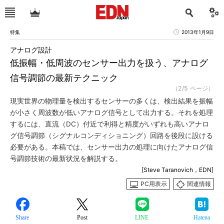
特集
2013年1月9日
アナログ設計
低振幅・低周波のセンサー出力を扱う、アナログ
信号調節の最新テクニック
（2/5 ページ）
現実世界の物理量を検出するセンサーの多くは、検出結果を振幅
が小さく周波数が低いアナログ信号として出力する。それを処理
するには、直流（DC）付近で利得と精度がいずれも高いアナロ
グ信号調節（シグナルコンディショニング）回路を後段に設ける
必要がある。本稿では、センサー出力の処理に向けたアナログ信
号調節技術の最新状況を解説する。
[Steve Taranovich，EDN]
PC用表示
関連情報
Share
Post
LINE
Hatena