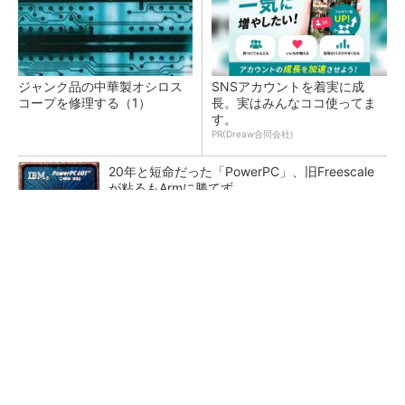
ジャンク品の中華製オシロス
SNSアカウントを着実に成
コープを修理する（1）
長。実はみんなココ使ってま
す。
PR(Dreaw合同会社)
20年と短命だった「PowerPC」、旧Freescale
が粘るもArmに勝てず
カメラなしで見守り可能 アンテナ一体型ミリ
波レーダー
Bluetooth 6対応の超小型BLEモジュール、マル
チプロトコルも対応