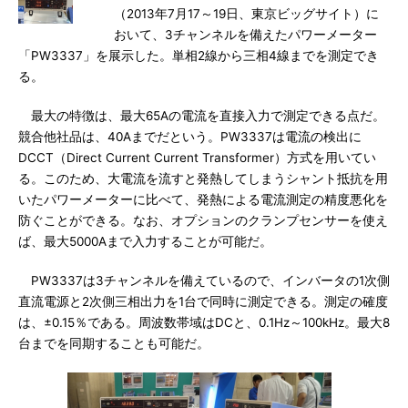
（2013年7月17～19日、東京ビッグサイト）に
おいて、3チャンネルを備えたパワーメーター
「PW3337」を展示した。単相2線から三相4線までを測定でき
る。
最大の特徴は、最大65Aの電流を直接入力で測定できる点だ。
競合他社品は、40Aまでだという。PW3337は電流の検出に
DCCT（Direct Current Current Transformer）方式を用いてい
る。このため、大電流を流すと発熱してしまうシャント抵抗を用
いたパワーメーターに比べて、発熱による電流測定の精度悪化を
防ぐことができる。なお、オプションのクランプセンサーを使え
ば、最大5000Aまで入力することが可能だ。
PW3337は3チャンネルを備えているので、インバータの1次側
直流電源と2次側三相出力を1台で同時に測定できる。測定の確度
は、±0.15％である。周波数帯域はDCと、0.1Hz～100kHz。最大8
台までを同期することも可能だ。