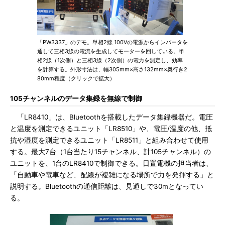
「PW3337」のデモ。単相2線 100Vの電源からインバータを
通して三相3線の電流を生成してモーターを回している。単
相2線（1次側）と三相3線（2次側）の電力を測定し、効率
を計算する。外形寸法は、幅305mm×高さ132mm×奥行き2
80mm程度（クリックで拡大）
105チャンネルのデータ集録を無線で制御
「LR8410」は、Bluetoothを搭載したデータ集録機器だ。電圧
と温度を測定できるユニット「LR8510」や、電圧/温度の他、抵
抗や湿度を測定できるユニット「LR8511」と組み合わせて使用
する。最大7台（1台当たり15チャンネル、計105チャンネル）の
ユニットを、1台のLR8410で制御できる。日置電機の担当者は、
「自動車や電車など、配線が複雑になる場所で力を発揮する」と
説明する。Bluetoothの通信距離は、見通しで30mとなってい
る。