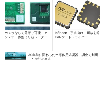
カメラなしで見守り可能 ア
Infineon、宇宙向けに耐放射線
ンテナ一体型ミリ波レーダー
GaNゲートドライバー
30年前に関わった半導体用温調器、調査で判明
した設計の盲点
「半導体プロセスエンジニア」って何するの？
タップ式高入力コンバーター（1）基本回路と