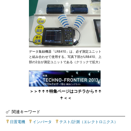
データ集録機器「LR8410」は、必ず測定ユニット
と組み合わせて使用する。写真下部がLR8410、上
部の2台が測定ユニットである（クリックで拡大）
＞＞↑↑↑特集ページはコチラから↑↑
↑＜＜
関連キーワード
日置電機
|
インバータ
|
テスト/計測（エレクトロニクス）