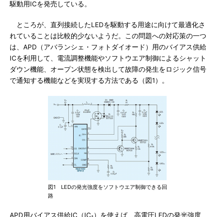
駆動用ICを発売している。
ところが、直列接続したLEDを駆動する用途に向けて最適化さ
れていることは比較的少ないようだ。この問題への対応策の一つ
は、APD（アバランシェ・フォトダイオード）用のバイアス供給
ICを利用して、電流調整機能やソフトウエア制御によるシャット
ダウン機能、オープン状態を検出して故障の発生をロジック信号
で通知する機能などを実現する方法である（図1）。
図1 LEDの発光強度をソフトウエア制御できる回
路
APD用バイアス供給IC（IC
）を使えば、高電圧LEDの発光強度