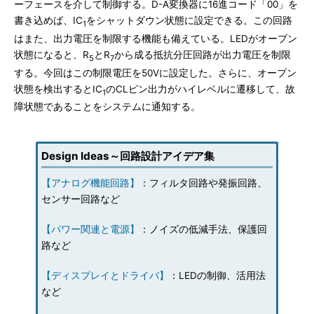
ーフェースを介して制御する。D-A変換器に16進コード「00」を
書き込めば、IC
をシャットダウン状態に設定できる。この回路
1
はまた、出力電圧を制限する機能も備えている。LEDがオープン
状態になると、R
とR
から成る抵抗分圧回路が出力電圧を制限
5
7
する。今回はこの制限電圧を50Vに設定した。さらに、オープン
状態を検出するとIC
のCLピン出力がハイレベルに遷移して、故
1
障状態であることをシステムに通知する。
Design Ideas～回路設計アイデア集
【アナログ機能回路】
：フィルタ回路や発振回路、
センサー回路など
【パワー関連と電源】
：ノイズの低減手法、保護回
路など
【ディスプレイとドライバ】
：LEDの制御、活用法
など