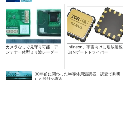
カメラなしで見守り可能 ア
Infineon、宇宙向けに耐放射線
ンテナ一体型ミリ波レーダー
GaNゲートドライバー
30年前に関わった半導体用温調器、調査で判明
した設計の盲点
「半導体プロセスエンジニア」って何するの？