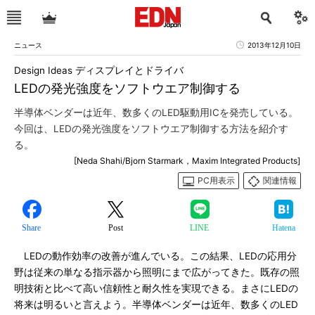
ニュース
2013年12月10日
Design Ideas ディスプレイとドライバ
LEDの発光強度をソフトウエア制御する
半導体ベンダーは近年、数多くのLED駆動用ICを発売している。
今回は、LEDの発光強度をソフトウエア制御する方法を紹介す
る。
[Neda Shahi/Bjorn Starmark，Maxim Integrated Products]
PC用表示
関連情報
Share
Post
LINE
Hatena
LEDの動作効率の改善が進んでいる。この結果、LEDの応用分
野は従来の単なる指示器から照明にまで広がってきた。既存の照
明技術と比べて高い信頼性と耐久性を実現できる。まさにLEDの
将来は明るいと言えよう。半導体ベンダーは近年、数多くのLED