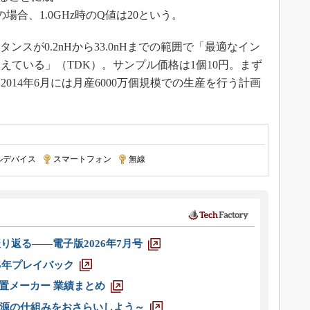
場合、1.0GHz時のQ値は20という。
タンスが0.2nHから33.0nHまでの範囲で「最適なイン
えている」（TDK）。サンプル価格は1個10円。まず
2014年6月には月産6000万個規模での生産を行う計画
ルデバイス
|
スマートフォン
|
無線
り返る――電子版2026年7月号
025年プレイバック
装置メーカー 業績まとめ
源の仕組みをおさらいしよう～