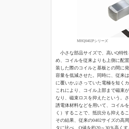
MHQ0402Pシリーズ
小さな部品サイズで、高いQ特性
め、コイルを従来よりも上側に配
装した際のコイルと基板との間に
容量を低減させた。同時に、従来
に覆いかぶさっていた電極を短く
これにより、コイル上部まで磁束
なり、磁束ロスを抑えたという。
誘電体材料などを用いて、コイル
く）することで、抵抗分も抑える
その結果、従来の0402サイズの高
タに比べ、Q値を約20～30％高く