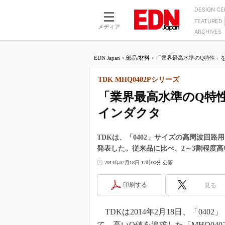
DESIGN C
FEATURED
モーター
LSI
メディア
ARCHIVES
電源設計
マイコン
プロセスエンジニアの現
カーボンニュートラルへの挑戦
FPGA
EDN Japan
>
部品/材料
>
「業界最高水準のQ特性」を実
マイクロプロセッサ懐古
IoT×製造業
中堅技術者に贈る電子部品
TDK MHQ0402Pシリーズ
つながるクルマ
用講座
「業界最高水準のQ特性
エレクトロニクス入門
たった2つの式で始めるDC
バーターの設計
インダクタ
5G（EE Times Japan）
DC-DCコンバーター活用
医療エレ（EE Times Japan）
Wired, Weird
TDKは、「0402」サイズの高周波回路
製品解剖（EE Times Japan）
発表した。従来品に比べ、2～3割程度
マイコン講座
2014年02月18日 17時00分 公開
Q&Aで学ぶマイコン講座
高速シリアル伝送技術講
印刷する
見る
記録計／データロガーの
TDKは2014年2月18日、「0402
アナログ設計のきほん／A
ズ編
て、高いQ値を追求した「MHQ04