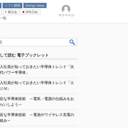
ソフト開発
Design Ideas
展示会
SPECIAL
マイページ
一覧
「電源技術」
イバ
して読む 電子ブックレット
入社員が知っておきたい半導体トレンド「次
代パワー半導体」
入社員が知っておきたい半導体トレンド「エ
ジAI」
近な半導体技術 ～電気・電源の仕組みをお
らいしよう～
近な半導体技術 ～電池やワイヤレス充電の
組み～