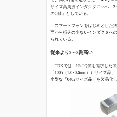
めざせ高効率！ モーター
サイズ高周波インダクタに比べ、2
座
のQ値」としている。
Bluetooth mesh入門
スマートフォンをはじめとした無
「SPICEの仕組みとその
最新記事一覧
面から損失の少ないインダクタへの
計測器メーカーから見た5
られている。
USB Type-Cの登場で評
う変わる？
従来より2～3割高い
IoT時代の無線規格を知る【
編】
TDKでは、特にQ値を追求した製
IoT時代の無線規格を知る【
「1005（1.0×0.6mm））サイズ品
編】
小型な「0402サイズ品」を製品化