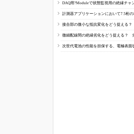
DAQ用?Moduleで状態監視用の絶縁
計測器アプリケーションにおいて7.5桁
接合部の微小な抵抗変化をどう捉える？
微細配線間の絶縁劣化をどう捉える？ 
次世代電池の性能を担保する、電極表面