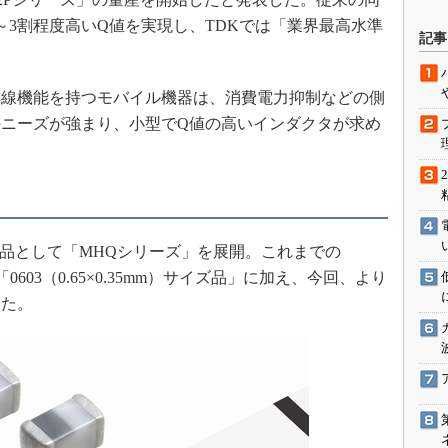
駆動入門講
～3割程度高いQ値を実現し、TDKでは「業界最高水準
記事
線機能を持つモバイル機器は、消費電力抑制などの側
活用設計」
ニーズが強まり、小型でQ値の高いインダクタが求め
G
価試験はど
Thread
品として「MHQシリーズ」を展開。これまでの
Z-Wave
」「0603（0.65×0.35mm）サイズ品」に加え、今回、より
した。