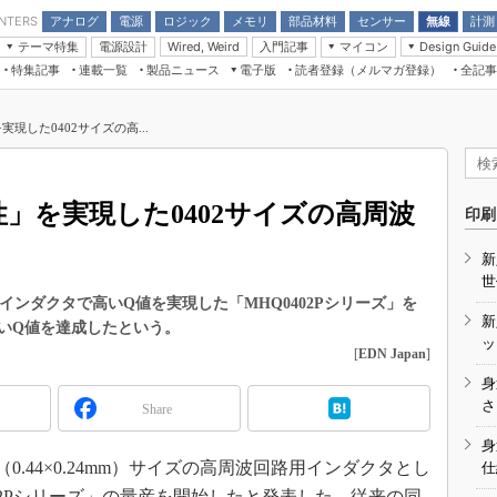
アナログ
電源
ロジック
メモリ
部品材料
センサー
無線
計測
ENTERS
テーマ特集
電源設計
入門記事
マイコン
Wired, Weird
Design Guide
アナログ機能回路
受動部品
特集記事
連載一覧
製品ニュース
電子版
読者登録（メルマガ登録）
全記事
計測機器
Microchip情報
モーター入門
マイコン講座
CEATEC
パワー関連と電源
機構部品
場から
EDN Japan×EE Times Japan統合電
EdgeTech＋
タイミングデバイス
オンデマンドセミナー
Q&Aで学ぶマイコン講座
子版
ディスプレイとドラ
現した0402サイズの高...
録
TECHNO-FRONTIER
マイコン入門!! 必携用語集
電子ブックレット
計測とテスト
“徹底”活
組込み/エッジコンピューティング展
信号源とパルス信号
」を実現した0402サイズの高周波
人とくるま展
印刷
/DCコン
Wired, Weird
AUTOMOTIVE WORLD
新
講座
世
用インダクタで高いQ値を実現した「MHQ0402Pシリーズ」を
新
高いQ値を達成したという。
ッ
[
EDN Japan
]
身
座
さ
Share
基礎知識
身
」（0.44×0.24mm）サイズの高周波回路用インダクタとし
仕
DCとノイ
02Pシリーズ」の量産を開始したと発表した。従来の同