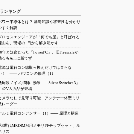
ランキング
パワー半導体とは？ 基礎知識や将来性を分かり
やすく解説
プロセスエンジニアが「何でも屋」と呼ばれる
理由を、現場の1日から解き明かす
20年と短命だった「PowerPC」、旧Freescaleが
粘るもArmに勝てず
電源は電解コン総取っ換えだけでは直らな
い！ ―― パワコンの修理（1）
低周波ノイズ抑制に効果 「Silent Switcher 3」
に42V入力品が登場
カメラなしで見守り可能 アンテナ一体型ミリ
波レーダー
アルミ電解コンデンサー（1）―― 原理と構造
第3世代MRDIMM用メモリI/Fチップセット、ル
ネサス