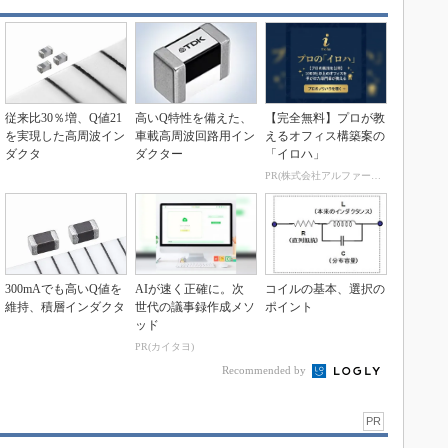
従来比30％増、Q値21
高いQ特性を備えた、
【完全無料】プロが教
を実現した高周波イン
車載高周波回路用イン
えるオフィス構築案の
ダクタ
ダクター
「イロハ」
PR(株式会社アルファーテクノ)
300mAでも高いQ値を
AIが速く正確に。次
コイルの基本、選択の
維持、積層インダクタ
世代の議事録作成メソ
ポイント
ッド
PR(カイタヨ)
Recommended by
PR