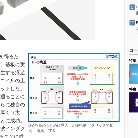
コー
を得るた
特集
置。基板に実
発生する浮遊
はコイルの上
カットした。
特集
が通ることに
さらに独自の
を厚く（太
ことに成功。
Q値を高めるために導入した技術例 （クリックで拡
周波インダク
大） 出典：TDK
することに成