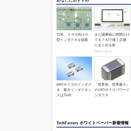
あなたにおすすめ
TDK、スマホ向け小
まだ議事録に時間かけ
型インダクタを提案
てる？AIで速く正確
にまとめる術
PR(カイタヨ)
0402サイズのインダク
「世界初、世界最小」
タ、最大インダクタン
の1005サイズパワーイ
スは33nH
ンダクタ
TechFactory ホワイトペーパー新着情報