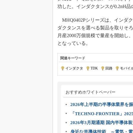
功した。インダクタンスが0.2nH品の
MHQ0402Pシリーズは、インダク
ダクタンスを選べる製品を取りそろ
月産2000万個規模で量産を開始し、
となっている。
関連キーワード
インダクタ
|
TDK
|
回路
|
モバイ
おすすめホワイトペーパー
2026年上半期の半導体業界を振
「TECHNO-FRONTIER」2
2026年3月期通期 国内半導体
身近な半導体技術 ～電気・電