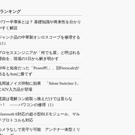
ランキング
パワー半導体とは？ 基礎知識や将来性を分かり
やすく解説
ジャンク品の中華製オシロスコープを修理する
（1）
プロセスエンジニアが「何でも屋」と呼ばれる
理由を、現場の1日から解き明かす
20年と短命だった「PowerPC」、旧Freescaleが
粘るもArmに勝てず
低周波ノイズ抑制に効果 「Silent Switcher 3」
に42V入力品が登場
電源は電解コン総取っ換えだけでは直らな
い！ ―― パワコンの修理（1）
Bluetooth 6対応の超小型BLEモジュール、マル
チプロトコルも対応
カメラなしで見守り可能 アンテナ一体型ミリ