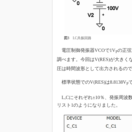
図3
LC共振回路
電圧制御発振器VCOで1V
の正弦
P
調べます。今回はV(RES)が大きく
圧は時間波形として出力されるのでV
標準状態でのV(RES)は8.8138V
P
L,Cにそれぞれ±10％、発振周波数
リスト1のようになりました。