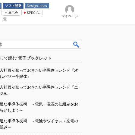
ソフト開発
Design Ideas
展示会
SPECIAL
マイページ
一覧
「電源技術」
イバ
して読む 電子ブックレット
入社員が知っておきたい半導体トレンド「次
代パワー半導体」
入社員が知っておきたい半導体トレンド「エ
ジAI」
近な半導体技術 ～電気・電源の仕組みをお
らいしよう～
近な半導体技術 ～電池やワイヤレス充電の
組み～