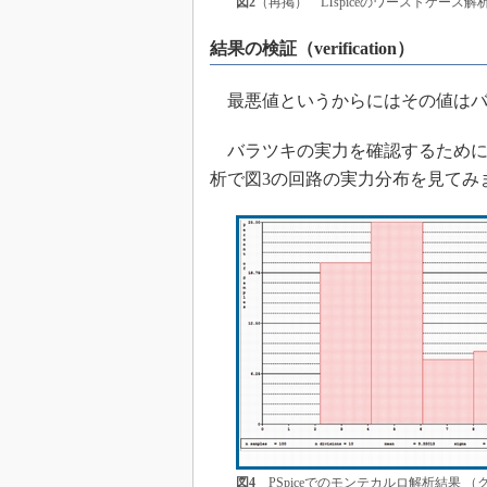
図2
（再掲） LTspiceのワーストケース
結果の検証（verification）
最悪値というからにはその値はバ
バラツキの実力を確認するために
析で図3の回路の実力分布を見てみま
図4
PSpiceでのモンテカルロ解析結果 