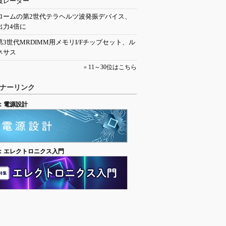
波レーダー
ロームの第2世代テラヘルツ波発振デバイス、
出力4倍に
第3世代MRDIMM用メモリI/Fチップセット、ル
ネサス
»
11～30位はこちら
ナーリンク
：電源設計
：エレクトロニクス入門