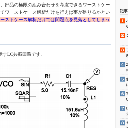
、部品の極限の組み合わせを考慮できるワーストケー
駆動入門講
記事
してワーストケース解析だけを行えば事が足りるかとい
ワーストケース解析だけでは問題点を見落としてしまう
活用設計」
G
価試験はど
すLC共振回路です。
Thread
Z-Wave