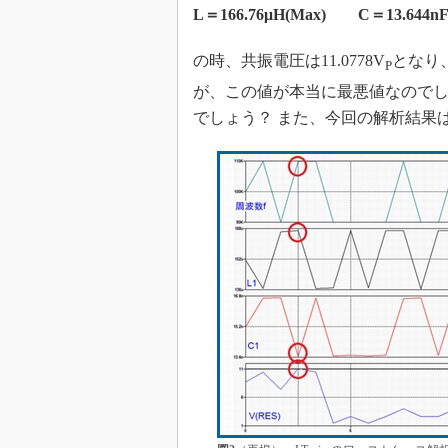
L＝166.76μH(Max) C＝13.644n
の時、共振電圧は11.0778V
となり
P
が、この値が本当に最悪値なのでし
でしょう？ また、今回の解析結果