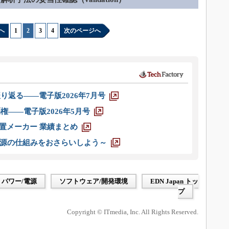
へ
1
|
2
|
3
|
4
次のページへ
り返る――電子版2026年7月号
権――電子版2026年5月号
装置メーカー 業績まとめ
源の仕組みをおさらいしよう～
パワー/電源
ソフトウェア/開発環境
EDN Japan トッ
プ
Copyright © ITmedia, Inc. All Rights Reserved.