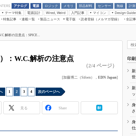
アナログ
電源
ロジック
メモリ
部品材料
センサー
無線
計測
ENTERS
テーマ特集
電源設計
入門記事
マイコン
Wired, Weird
Design Guide
アナログ機能回路
受動部品
特集記事
連載一覧
製品ニュース
電子版
読者登録（メルマガ登録）
全記事
計測機器
Microchip情報
モーター入門
マイコン講座
CEATEC
パワー関連と電源
機構部品
場から
EDN Japan×EE Times Japan統合電
EdgeTech＋
タイミングデバイス
オンデマンドセミナー
Q&Aで学ぶマイコン講座
子版
ディスプレイとドラ
C.解析の注意点：SPICE...
録
TECHNO-FRONTIER
マイコン入門!! 必携用語集
電子ブックレット
計測とテスト
“徹底”活
組込み/エッジコンピューティング展
信号源とパルス信号
6）：W.C.解析の注意点
人とくるま展
印刷
/DCコン
Wired, Weird
（2/4 ページ）
AUTOMOTIVE WORLD
新
講座
世
[加藤博二（Sifoen），
EDN Japan
]
新
へ
1
|
2
|
3
|
4
次のページへ
ッ
身
見る
Share
座
さ
基礎知識
身
仕
DCとノイ