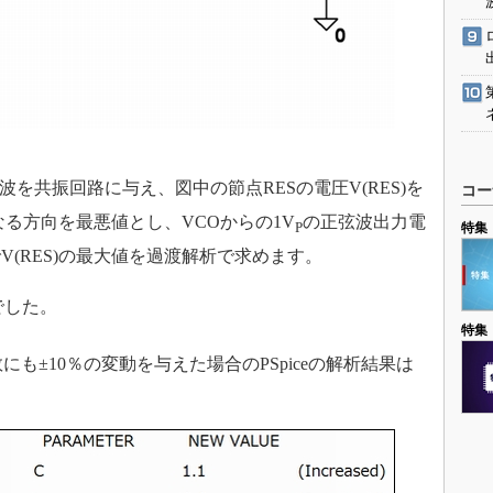
波を共振回路に与え、図中の節点RESの電圧V(RES)を
コー
なる方向を最悪値とし、VCOからの1V
の正弦波出力電
P
特集
(RES)の最大値を過渡解析で求めます。
でした。
特集
にも±10％の変動を与えた場合のPSpiceの解析結果は