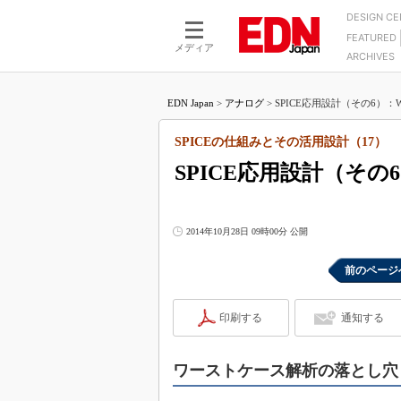
DESIGN C
FEATURED
モーター
LSI
メディア
ARCHIVES
電源設計
マイコン
プロセスエンジニアの現
カーボンニュートラルへの挑戦
FPGA
EDN Japan
>
アナログ
>
SPICE応用設計（その6）：W.
マイクロプロセッサ懐古
IoT×製造業
中堅技術者に贈る電子部品
SPICEの仕組みとその活用設計（17）
つながるクルマ
用講座
SPICE応用設計（その
エレクトロニクス入門
たった2つの式で始めるDC
バーターの設計
5G（EE Times Japan）
DC-DCコンバーター活用
医療エレ（EE Times Japan）
2014年10月28日 09時00分 公開
Wired, Weird
製品解剖（EE Times Japan）
マイコン講座
前のページ
Q&Aで学ぶマイコン講座
印刷する
通知する
高速シリアル伝送技術講
記録計／データロガーの
ワーストケース解析の落とし穴
アナログ設計のきほん／A
ズ編