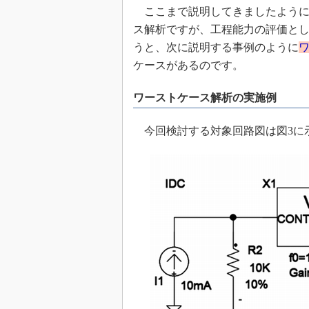
ここまで説明してきましたように
めざせ高効率！ モーター
座
ス解析ですが、工程能力の評価と
うと、次に説明する事例のように
Bluetooth mesh入門
ケースがあるのです。
「SPICEの仕組みとその
最新記事一覧
ワーストケース解析の実施例
計測器メーカーから見た5
USB Type-Cの登場で評
今回検討する対象回路図は図3に示
う変わる？
IoT時代の無線規格を知る【
編】
IoT時代の無線規格を知る【
編】