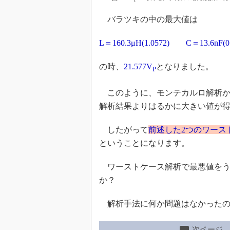
バラツキの中の最大値は
L＝160.3μH(1.0572) C＝13.6nF(0
の時、
21.577V
となりました。
P
このように、モンテカルロ解析からはP
解析結果よりはるかに大きい値が
したがって
前述した2つのワース
ということになります。
ワーストケース解析で最悪値をう
か？
解析手法に何か問題はなかったの
次ページ