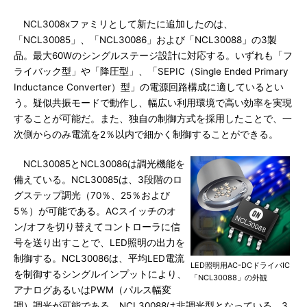
NCL3008xファミリとして新たに追加したのは、
「NCL30085」、「NCL30086」および「NCL30088」の3製
品。最大60Wのシングルステージ設計に対応する。いずれも「フ
ライバック型」や「降圧型」、「SEPIC（Single Ended Primary
Inductance Converter）型」の電源回路構成に適しているとい
う。疑似共振モードで動作し、幅広い利用環境で高い効率を実現
することが可能だ。また、独自の制御方式を採用したことで、一
次側からのみ電流を2％以内で細かく制御することができる。
NCL30085とNCL30086は調光機能を
備えている。NCL30085は、3段階のロ
グステップ調光（70％、25％および
5％）が可能である。ACスイッチのオ
ン/オフを切り替えてコントローラに信
号を送り出すことで、LED照明の出力を
制御する。NCL30086は、平均LED電流
LED照明用AC-DCドライバIC
を制御するシングルインプットにより、
「NCL30088」の外観
アナログあるいはPWM（パルス幅変
調）調光が可能である。NCL30088は非調光型となっている。3