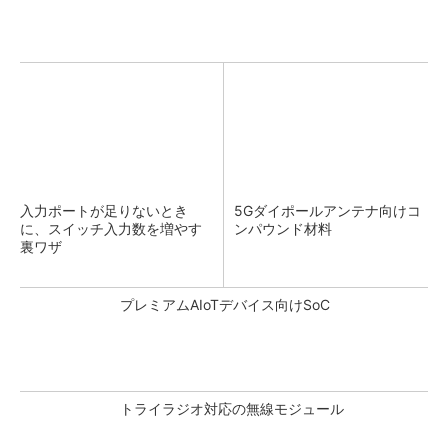
入力ポートが足りないとき
5Gダイポールアンテナ向けコ
に、スイッチ入力数を増やす
ンパウンド材料
裏ワザ
プレミアムAIoTデバイス向けSoC
トライラジオ対応の無線モジュール