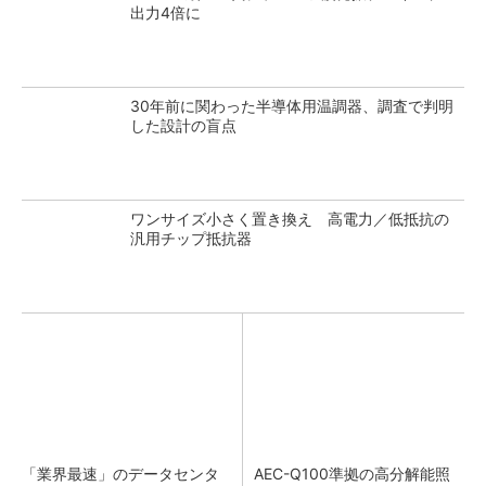
出力4倍に
30年前に関わった半導体用温調器、調査で判明
した設計の盲点
ワンサイズ小さく置き換え 高電力／低抵抗の
汎用チップ抵抗器
「業界最速」のデータセンタ
AEC-Q100準拠の高分解能照