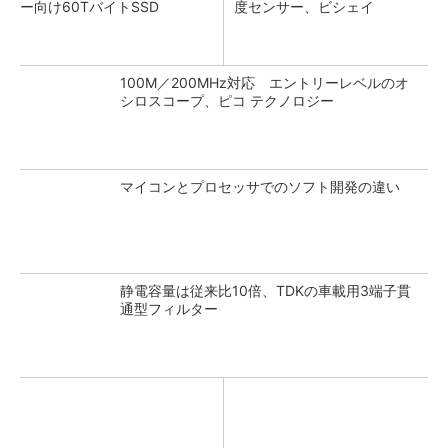
ー向け60TバイトSSD
度センサー、ビシェイ
100M／200MHz対応 エントリーレベルのオ
シロスコープ、ピコ テクノロジー
マイコンとプロセッサでのソフト開発の違い
静電容量は従来比10倍、TDKの車載用3端子貫
通型フィルター