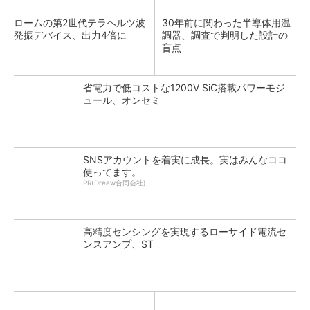
ロームの第2世代テラヘルツ波
30年前に関わった半導体用温
発振デバイス、出力4倍に
調器、調査で判明した設計の
盲点
省電力で低コストな1200V SiC搭載パワーモジ
ュール、オンセミ
SNSアカウントを着実に成長。実はみんなココ
使ってます。
PR(Dreaw合同会社)
高精度センシングを実現するローサイド電流セ
ンスアンプ、ST