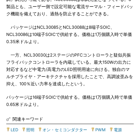
製品とも、ユーザー側で設定可能な電流サーマル・フィードバッ
ク機能を備えており、過熱を防止することができる。
パッケージはNCL30085とNCL30088は8端子SOIC、
NCL30086は10端子SOICで供給する。価格は1万個購入時で単価
0.35米ドルより。
一方、NCL30030は2ステージのPFCコントローラと疑似共振
フライバックコントローラを内蔵している。最大150Wの出力に
対応するなど中電力/高電力のLED照明用途に向ける。独自のマ
ルチプライヤ・アーキテクチャを採用したことで、高調波歪みを
抑え、100％近い力率を達成したという。
パッケージは16端子SOICで供給する。価格は1万個購入時で単価
0.65米ドルより。
関連キーワード
LED
|
照明
|
オン・セミコンダクター
|
PWM
|
電源