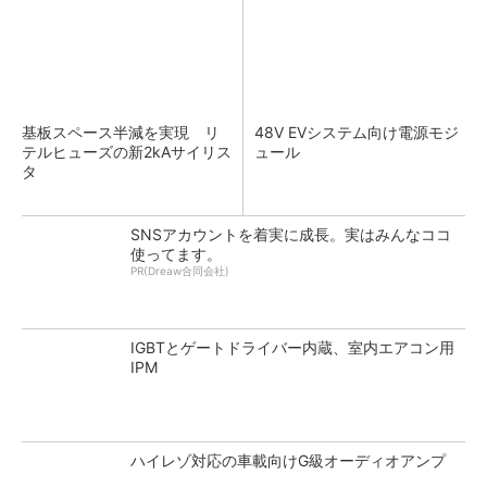
基板スペース半減を実現 リ
48V EVシステム向け電源モジ
テルヒューズの新2kAサイリス
ュール
タ
SNSアカウントを着実に成長。実はみんなココ
使ってます。
PR(Dreaw合同会社)
IGBTとゲートドライバー内蔵、室内エアコン用
IPM
ハイレゾ対応の車載向けG級オーディオアンプ