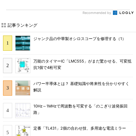
Recommended by
記事ランキング
ジャンク品の中華製オシロスコープを修理する（1）
万能のタイマーIC「LMC555」がまだ驚かせる、可変抵
抗1個で4桁可変
パワー半導体とは？ 基礎知識や将来性を分かりやすく
解説
10Hz～1MHzで周波数を可変する「のこぎり波発振回
路」
定番「TL431」2個の合わせ技、多用途な電流ミラー