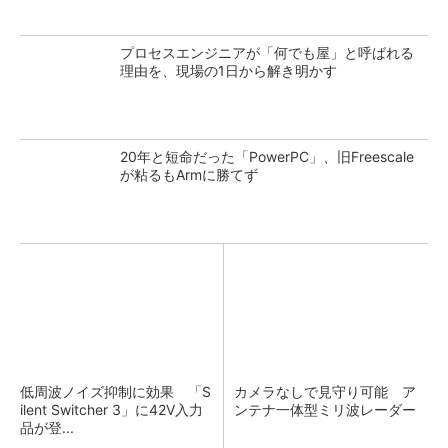
プロセスエンジニアが「何でも屋」と呼ばれる
理由を、現場の1日から解き明かす
20年と短命だった「PowerPC」、旧Freescale
が粘るもArmに勝てず
低周波ノイズ抑制に効果 「S
カメラなしで見守り可能 ア
ilent Switcher 3」に42V入力
ンテナ一体型ミリ波レーダー
品が登...