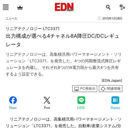
ニュース
2015年1月28日
リニアテクノロジー LTC3371
出力構成が選べる4チャネル8A降圧DC/DCレギュ
レータ
リニアテクノロジーは、高集積汎用パワーマネージメント・ソリ
ューション「LTC3371」を発売した。4つの同期整流式降圧レギ
ュレータを内蔵し、それぞれ8つの1A電力段から最大4つを共有
するよう設定できる。
[EDN Japan]
PC用表示
関連情報
Share
Post
LINE
Hatena
リニアテクノロジーは、高集積汎用パワーマネージメント・ソ
リューション「LTC3371」を発売した。自動車/産業システム/分