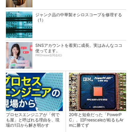
ジャンク品の中華製オシロスコープを修理する
（1）
SNSアカウントを着実に成長。実はみんなココ
使ってます。
PR(Dreaw合同会社)
プロセスエンジニアが「何で
20年と短命だった「PowerP
も屋」と呼ばれる理由を、現
C」、旧Freescaleが粘るもAr
場の1日から解き明かす
mに勝てず