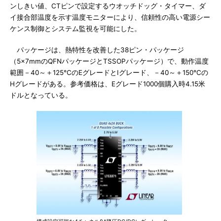
ンしきい値、CTピンで設定するウオッチドッグ・タイマー、ダ
イ接合部温度を示す温度モニターにより、信頼性の高い電源シー
ケンス制御とシステム監視を可能にした。
パッケージは、熱特性を改善した38ピン・パッケージ
（5×7mmのQFNパッケージとTSSOPパッケージ）で、動作温度
範囲－40～＋125℃のEグレードとIグレード、－40～＋150℃の
Hグレードがある。参考価格は、Eグレード1000個購入時4.15米
ドルとなっている。