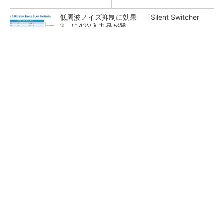
低周波ノイズ抑制に効果 「Silent Switcher
3」に42V入力品が登...
SNSアカウントを着実に成長。実はみんなココ
使ってます。
PR(Dreaw合同会社)
カメラなしで見守り可能 アンテナ一体型ミリ
波レーダー