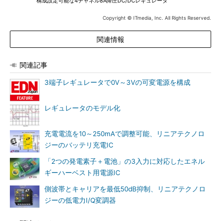
構成設定可能な4チャネル8A降圧DC/DCレギュレータ
Copyright © ITmedia, Inc. All Rights Reserved.
関連情報
関連記事
3端子レギュレータで0V～3Vの可変電源を構成
レギュレータのモデル化
充電電流を10～250mAで調整可能、リニアテクノロ
ジーのバッテリ充電IC
「2つの発電素子＋電池」の3入力に対応したエネル
ギーハーベスト用電源IC
側波帯とキャリアを最低50dB抑制、リニアテクノロ
ジーの低電力I/Q変調器