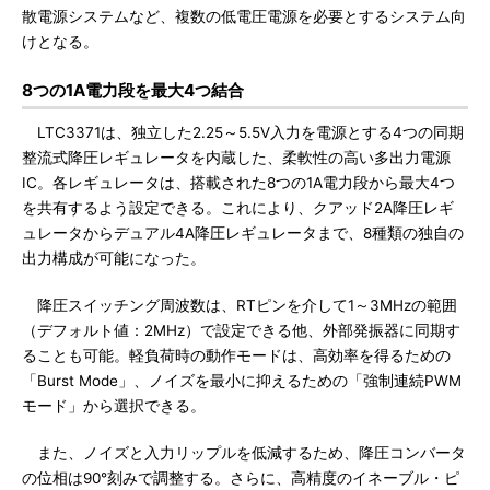
散電源システムなど、複数の低電圧電源を必要とするシステム向
けとなる。
8つの1A電力段を最大4つ結合
LTC3371は、独立した2.25～5.5V入力を電源とする4つの同期
整流式降圧レギュレータを内蔵した、柔軟性の高い多出力電源
IC。各レギュレータは、搭載された8つの1A電力段から最大4つ
を共有するよう設定できる。これにより、クアッド2A降圧レギ
ュレータからデュアル4A降圧レギュレータまで、8種類の独自の
出力構成が可能になった。
降圧スイッチング周波数は、RTピンを介して1～3MHzの範囲
（デフォルト値：2MHz）で設定できる他、外部発振器に同期す
ることも可能。軽負荷時の動作モードは、高効率を得るための
「Burst Mode」、ノイズを最小に抑えるための「強制連続PWM
モード」から選択できる。
また、ノイズと入力リップルを低減するため、降圧コンバータ
の位相は90°刻みで調整する。さらに、高精度のイネーブル・ピ