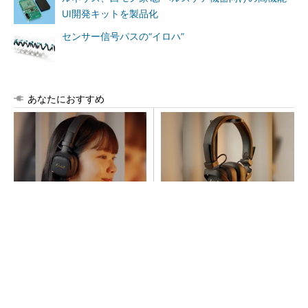
UI開発キットを製品化
センサー信号パスの“イロハ”
あなたにおすすめ
ピアスをしてても痛くないヘ
音楽シーンを支えた64年の歴
ッドホンがありました
史、このヘッドホンで感じて
みて
PR(Marshall Group AB)
PR(Marshall Group AB)
次世代車載向けセキュリティコントローラー