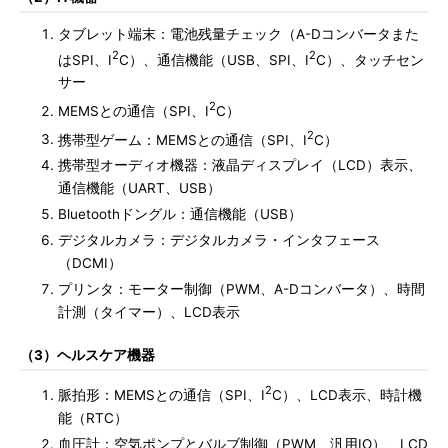
タブレット端末：電池残量チェック（A-Dコンバータまた
2
2
はSPI、I
C）、通信機能（USB、SPI、I
C）、タッチセン
サー
2
MEMSとの通信（SPI、I
C）
2
携帯型ゲーム：MEMSとの通信（SPI、I
C）
携帯型オーディオ機器：液晶ディスプレイ（LCD）表示、
通信機能（UART、USB）
Bluetoothドングル：通信機能（USB）
デジタルカメラ：デジタルカメラ・インタフェース
（DCMI）
プリンタ：モーター制御（PWM、A-Dコンバータ）、時間
計測（タイマー）、LCD表示
（3）ヘルスケア機器
2
脈拍形：MEMSとの通信（SPI、I
C）、LCD表示、時計機
能（RTC）
血圧計：空気ポンプとバルブ制御（PWM、汎用IO）、LCD