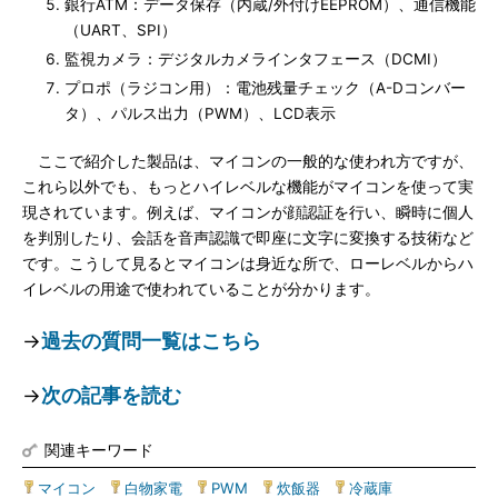
銀行ATM：データ保存（内蔵/外付けEEPROM）、通信機能
（UART、SPI）
監視カメラ：デジタルカメラインタフェース（DCMI）
プロポ（ラジコン用）：電池残量チェック（A-Dコンバー
タ）、パルス出力（PWM）、LCD表示
ここで紹介した製品は、マイコンの一般的な使われ方ですが、
これら以外でも、もっとハイレベルな機能がマイコンを使って実
現されています。例えば、マイコンが顔認証を行い、瞬時に個人
を判別したり、会話を音声認識で即座に文字に変換する技術など
です。こうして見るとマイコンは身近な所で、ローレベルからハ
イレベルの用途で使われていることが分かります。
→
過去の質問一覧はこちら
→
次の記事を読む
関連キーワード
マイコン
|
白物家電
|
PWM
|
炊飯器
|
冷蔵庫
|