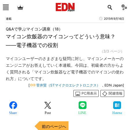
連載
2015年9月16日
Q&Aで学ぶマイコン講座（18）
マイコン炊飯器のマイコンってどういう意味？
――電子機器での役割
（3/3 ページ）
マイコンユーザーのさまざまな疑問に対し、マイコンメーカーの
エンジニアがお答えしていく本連載。今回は、初級者の方からよ
く質問される「マイコン炊飯器など電子機器でのマイコンの使わ
れ方」についてです。
[
菅井賢（STマイクロエレクトロニクス）
，EDN Japan]
PC用表示
関連情報
Share
Post
LINE
Hatena
前のページへ