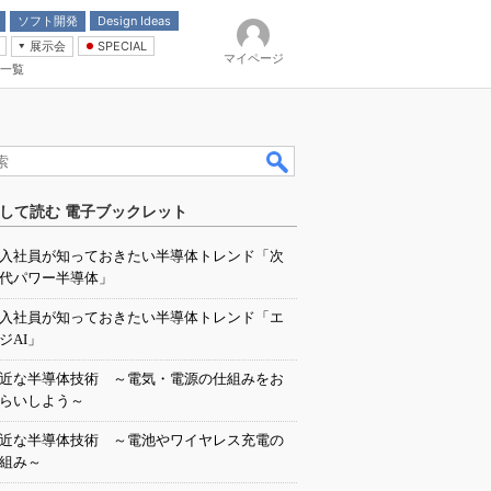
ソフト開発
Design Ideas
展示会
SPECIAL
マイページ
一覧
「電源技術」
イバ
して読む 電子ブックレット
入社員が知っておきたい半導体トレンド「次
代パワー半導体」
入社員が知っておきたい半導体トレンド「エ
ジAI」
近な半導体技術 ～電気・電源の仕組みをお
らいしよう～
近な半導体技術 ～電池やワイヤレス充電の
組み～