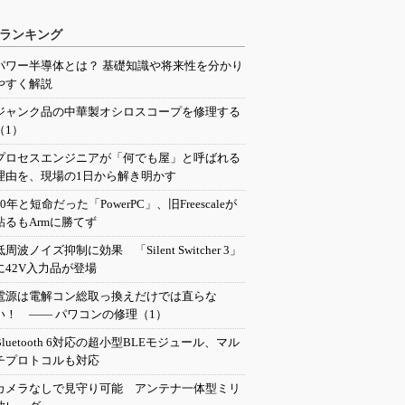
ランキング
パワー半導体とは？ 基礎知識や将来性を分かり
やすく解説
ジャンク品の中華製オシロスコープを修理する
（1）
プロセスエンジニアが「何でも屋」と呼ばれる
理由を、現場の1日から解き明かす
20年と短命だった「PowerPC」、旧Freescaleが
粘るもArmに勝てず
低周波ノイズ抑制に効果 「Silent Switcher 3」
に42V入力品が登場
電源は電解コン総取っ換えだけでは直らな
い！ ―― パワコンの修理（1）
Bluetooth 6対応の超小型BLEモジュール、マル
チプロトコルも対応
カメラなしで見守り可能 アンテナ一体型ミリ