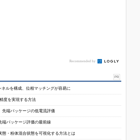
Recommended by
PR
チャンネルを構成、位相マッチングが容易に
の精度を実現する方法
 先端パッケージの低電流評価
先端パッケージ評価の最前線
状態・粉体混合状態を可視化する方法とは