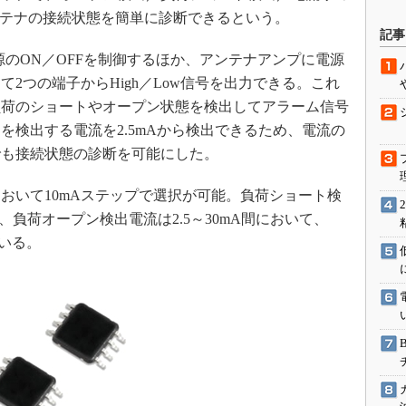
ンテナの接続状態を簡単に診断できるという。
駆動入門講
記事
のON／OFFを制御するほか、アンテナアンプに電源
2つの端子からHigh／Low信号を出力できる。これ
活用設計」
負荷のショートやオープン状態を検出してアラーム信号
を検出する電流を2.5mAから検出できるため、電流の
G
でも接続状態の診断を可能にした。
価試験はど
において10mAステップで選択が可能。負荷ショート検
Thread
、負荷オープン検出電流は2.5～30mA間において、
ている。
Z-Wave