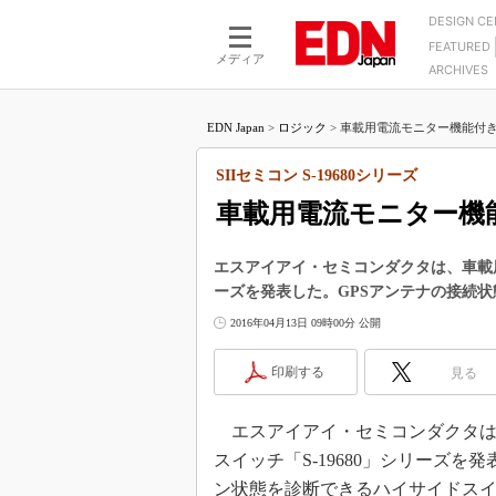
DESIGN C
FEATURED
モーター
LSI
メディア
ARCHIVES
電源設計
マイコン
プロセスエンジニアの現
カーボンニュートラルへの挑戦
FPGA
EDN Japan
>
ロジック
>
車載用電流モニター機能付きハ
マイクロプロセッサ懐古
IoT×製造業
中堅技術者に贈る電子部品
SIIセミコン S-19680シリーズ
つながるクルマ
用講座
車載用電流モニター機
エレクトロニクス入門
たった2つの式で始めるDC
バーターの設計
5G（EE Times Japan）
DC-DCコンバーター活用
エスアイアイ・セミコンダクタは、車載用
医療エレ（EE Times Japan）
ーズを発表した。GPSアンテナの接続
Wired, Weird
製品解剖（EE Times Japan）
2016年04月13日 09時00分 公開
マイコン講座
Q&Aで学ぶマイコン講座
印刷する
見る
高速シリアル伝送技術講
エスアイアイ・セミコンダクタは2
記録計／データロガーの
スイッチ「S-19680」シリーズ
アナログ設計のきほん／A
ン状態を診断できるハイサイドス
ズ編