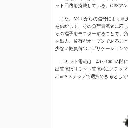
ット回路を搭載している。GPSア
めざせ高効率！ モーター
座
また、MCUからの信号により電源
Bluetooth mesh入門
を供給して、その負荷電流値に応じて
「SPICEの仕組みとその
最新記事一覧
らの端子をモニターすることで、
を出力。負荷がオープンであること
計測器メーカーから見た5
少ない軽負荷のアプリケーション
USB Type-Cの登場で評
う変わる？
リミット電流は、40～100mA間
IoT時代の無線規格を知る【
編】
出電流はリミット電流×0.1ステップ
2.5mAステップで選択できるとし
IoT時代の無線規格を知る【
編】