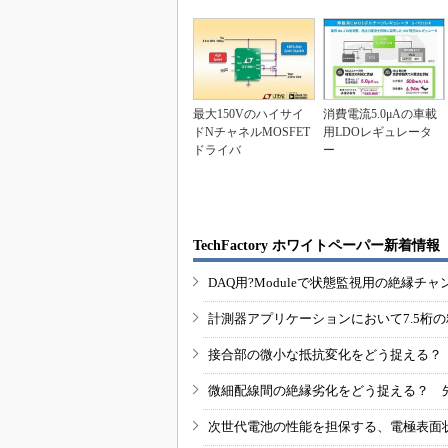
最大150Vのハイサイ
消費電流5.0μAの車載
ドNチャネルMOSFET
用LDOレギュレータ
ドライバ
ー
TechFactory ホワイトペーパー新着情報
DAQ用?Moduleで状態監視用の絶縁
計測器アプリケーションにおいて7.5桁
接合部の微小な抵抗変化をどう捉える？
微細配線間の絶縁劣化をどう捉える？ 
次世代電池の性能を担保する、電極表面