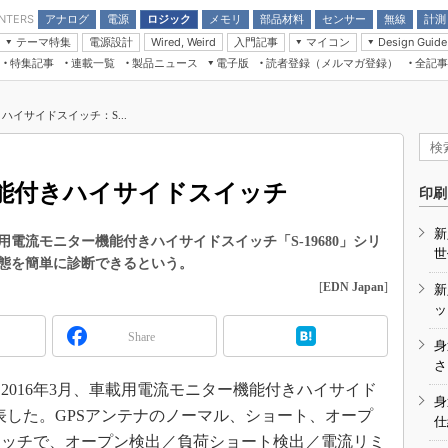
アナログ
電源
ロジック
メモリ
部品材料
センサー
無線
計測
ENTERS
テーマ特集
電源設計
入門記事
マイコン
Wired, Weird
Design Guide
アナログ機能回路
受動部品
特集記事
連載一覧
製品ニュース
電子版
読者登録（メルマガ登録）
全記事
計測機器
Microchip情報
モーター入門
マイコン講座
CEATEC
パワー関連と電源
機構部品
場から
EDN Japan×EE Times Japan統合電
EdgeTech＋
タイミングデバイス
オンデマンドセミナー
Q&Aで学ぶマイコン講座
子版
ディスプレイとドラ
イサイドスイッチ：S...
録
TECHNO-FRONTIER
マイコン入門!! 必携用語集
電子ブックレット
計測とテスト
“徹底”活
組込み/エッジコンピューティング展
信号源とパルス信号
能付きハイサイドスイッチ
人とくるま展
印刷
/DCコン
Wired, Weird
AUTOMOTIVE WORLD
新
講座
電流モニター機能付きハイサイドスイッチ「S-19680」シリ
世
状態を簡単に診断できるという。
[
EDN Japan
]
新
ッ
Share
身
座
さ
016年3月、車載用電流モニター機能付きハイサイド
基礎知識
身
を発表した。GPSアンテナのノーマル、ショート、オープ
仕
DCとノイ
イッチで、オープン検出／負荷ショート検出／電流リミ