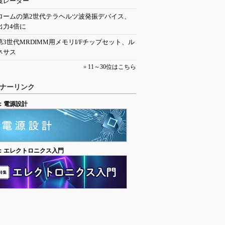
波レーダー
ロームの第2世代テラヘルツ波発振デバイス、
出力4倍に
第3世代MRDIMM用メモリI/Fチップセット、ル
ネサス
»
11～30位はこちら
ナーリンク
：電源設計
：エレクトロニクス入門