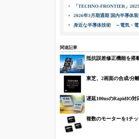
「TECHNO-FRONTIER」2
2026年3月期通期 国内半導体
身近な半導体技術 ～電気・電
関連記事
抵抗誤差修正機能を搭載
東芝、2画面の合成/分
遅延100nsのRapid
複数のモーターを1チップ